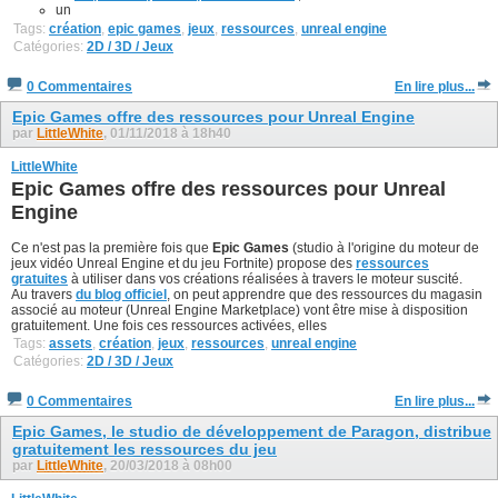
un
Tags:
création
,
epic games
,
jeux
,
ressources
,
unreal engine
Catégories:
2D / 3D / Jeux
0 Commentaires
En lire plus...
Epic Games offre des ressources pour Unreal Engine
par
LittleWhite
, 01/11/2018 à 18h40
LittleWhite
Epic Games offre des ressources pour Unreal
Engine
Ce n'est pas la première fois que
Epic Games
(studio à l'origine du moteur de
jeux vidéo Unreal Engine et du jeu Fortnite) propose des
ressources
gratuites
à utiliser dans vos créations réalisées à travers le moteur suscité.
Au travers
du blog officiel
, on peut apprendre que des ressources du magasin
associé au moteur (Unreal Engine Marketplace) vont être mise à disposition
gratuitement. Une fois ces ressources activées, elles
Tags:
assets
,
création
,
jeux
,
ressources
,
unreal engine
Catégories:
2D / 3D / Jeux
0 Commentaires
En lire plus...
Epic Games, le studio de développement de Paragon, distribue
gratuitement les ressources du jeu
par
LittleWhite
, 20/03/2018 à 08h00