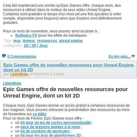
Cela fait maintenant une année qu'Epic Games offre, chaque mois, des
ressources à utiliser dans le moteur de jeux vidéo Unreal Engine.
Certaines sont gratuites le temps d'un mois (et une fois ajoutées à votre
compte, disponible pour toujours) alors que d'autres sont définitivement
gratuites.
Pour ce mois de novembre, vous pouvez ainsi accéder à ;
Ballistics FX
(pour les effets de balistiques
Tags:
jeux
,
moteur
,
ressources
,
unreal engine
Catégories:
2D / 3D / Jeux
0 Commentaires
En lire plus...
Epic Games offre de nouvelles ressources pour Unreal Engine,
dont un kit 2D
par
LittleWhite
, 07/02/2019 à 21h48
LittleWhite
Epic Games offre de nouvelles ressources pour
Unreal Engine, dont un kit 2D
Chaque mois, Epic Games donne un accès gratuit à certaines ressources de
son magasin. Vous pouvez retrouver la présentation des ressources du mois
de Novembre sur
ce billet
.
Pour ce mois de Février, Epic Games nous offre :
un
kit pour un jeu de cartes personnalisable
;
un
pack de textures peintes à la main
;
un
kit de système de particules
;
un
kit pour les jeux de plateformes 2D
;