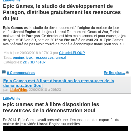
LittleWhite
Epic Games, le studio de développement de
Paragon, distribue gratuitement les ressources
du jeu
Epic Games
est le studio de développement à l'origine du moteur de jeux
vidéo
Unreal Engine
et des jeux Unreal Tournament, Gears of War, Fortnite,
mais aussi de
Paragon
. Ce dernier est bien moins connu et pour cause, le jeu
de type MOBA en 3D, sorti en 2016 va être arrêté en avril 2018. Epic Games
avait déclaré ne pas avoir trouvé de modèle économique fiable pour son jeu.
Mis à jour 20/03/2018 à 17h13 par
ClaudeLELOUP
Tags:
engine
,
jeux
,
ressources
,
unreal
Catégories:
2D / 3D / Jeux
0 Commentaires
En lire plus...
Epic Games met à libre disposition les ressources de la
démonstration Soul
par
LittleWhite
, 22/02/2018 à 20h23
LittleWhite
Epic Games met à libre disposition les
ressources de la démonstration Soul
En 2014, Epic Games avait présenté une démonstration des capacités du
moteur de jeux vidéo
Unreal Engine
sur mobiles.