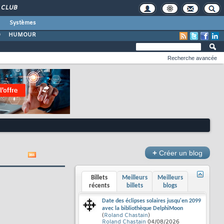
CLUB
Systèmes
O
HUMOUR
Recherche avancée
+
Créer un blog
Billets
Meilleurs
Meilleurs
récents
billets
blogs
Date des éclipses solaires jusqu'en 2099
avec la bibliothèque DelphiMoon
(
Roland Chastain
)
Roland Chastain
04/08/2026