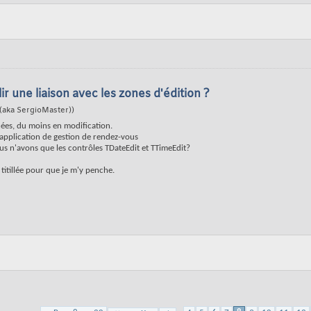
 une liaison avec les zones d'édition ?
(aka SergioMaster))
nées, du moins en modification.
application de gestion de rendez-vous
s n'avons que les contrôles TDateEdit et TTimeEdit?
titillée pour que je m'y penche.