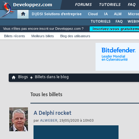
FORUMS
TUTORIELS
FAQ
DI/DSI Solutions d'entreprise
Cloud
IA
ALM
Micros
TUTORIELS
FAQ
WEBIN
Vous n'êtes pas encore inscrit sur Developpez.com ?
Inscrivez-vous gratuitem
Billets récents
Meilleurs billets
Blog des utilisateurs
Blogs
Billets dans le blog
Tous les billets
A Delphi rocket
par
ALWEBER
, 19/05/2020 à 10h03