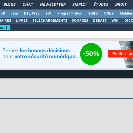
BLOGS
CHAT
NEWSLETTER
EMPLOI
ÉTUDES
DROIT
oft
Java
Dév. Web
EDI
Programmation
SGBD
Office
Mobiles
AIRES
LIVRES
TÉLÉCHARGEMENTS
SOURCES
DÉBATS
WIKI
DIC
ent !