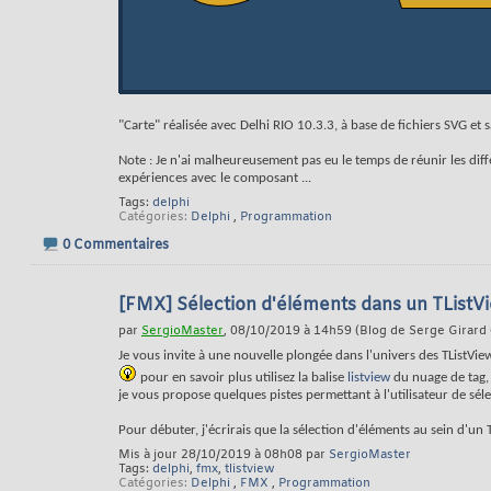
"Carte" réalisée avec Delhi RIO 10.3.3, à base de fichiers SVG et s
Note : Je n'ai malheureusement pas eu le temps de réunir les diffé
expériences avec le composant
...
Tags:
delphi
Catégories
Delphi
,
Programmation
0 Commentaires
[FMX] Sélection d'éléments dans un TListV
par
SergioMaster
, 08/10/2019 à 14h59 (Blog de Serge Girard 
Je vous invite à une nouvelle plongée dans l'univers des TListView
pour en savoir plus utilisez la balise
listview
du nuage de tag,
je vous propose quelques pistes permettant à l'utilisateur de sél
Pour débuter, j'écrirais que la sélection d'éléments au sein d'un 
Mis à jour 28/10/2019 à 08h08 par
SergioMaster
Tags:
delphi
,
fmx
,
tlistview
Catégories
Delphi
,
FMX
,
Programmation