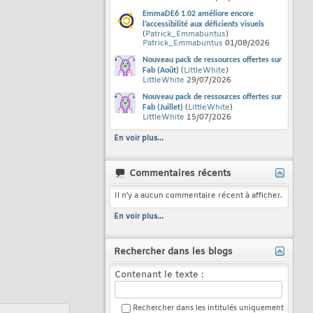
EmmaDE6 1.02 améliore encore
l’accessibilité aux déficients visuels
(
Patrick_Emmabuntus
)
Patrick_Emmabuntus
01/08/2026
Nouveau pack de ressources offertes sur
(
LittleWhite
)
Fab (Août)
LittleWhite
29/07/2026
Nouveau pack de ressources offertes sur
(
LittleWhite
)
Fab (Juillet)
LittleWhite
15/07/2026
En voir plus...
Commentaires récents
Il n'y a aucun commentaire récent à afficher.
En voir plus...
Rechercher dans les blogs
Contenant le texte :
Rechercher dans les intitulés uniquement