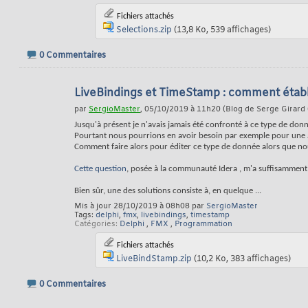
Fichiers attachés
Selections.zip
(13,8 Ko, 539 affichages)
0 Commentaires
LiveBindings et TimeStamp : comment établir
par
SergioMaster
, 05/10/2019 à 11h20 (Blog de Serge Girard 
Jusqu'à présent je n'avais jamais été confronté à ce type de don
Pourtant nous pourrions en avoir besoin par exemple pour une 
Comment faire alors pour éditer ce type de donnée alors que nou
Cette question
, posée à la communauté Idera , m'a suffisamment 
Bien sûr, une des solutions consiste à, en quelque
...
Mis à jour 28/10/2019 à 08h08 par
SergioMaster
Tags:
delphi
,
fmx
,
livebindings
,
timestamp
Catégories
Delphi
,
FMX
,
Programmation
Fichiers attachés
LiveBindStamp.zip
(10,2 Ko, 383 affichages)
0 Commentaires