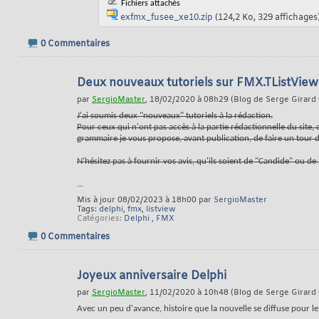
Fichiers attachés
exfmx_fusee_xe10.zip
(124,2 Ko, 329 affichages
0 Commentaires
Deux nouveaux tutoriels sur FMX.TListView
par
SergioMaster
, 18/02/2020 à 08h29 (Blog de Serge Girard 
J'ai soumis deux "nouveaux" tutoriels à la rédaction.
Pour ceux qui n'ont pas accès à la partie rédactionnelle du site,
grammaire je vous propose, avant publication, de faire un tou
N'hésitez pas à fournir vos avis, qu'ils soient de "Candide" ou 
...
Mis à jour 08/02/2023 à 18h00 par
SergioMaster
Tags:
delphi
,
fmx
,
listview
Catégories
Delphi
,
FMX
0 Commentaires
Joyeux anniversaire Delphi
par
SergioMaster
, 11/02/2020 à 10h48 (Blog de Serge Girard 
Avec un peu d'avance, histoire que la nouvelle se diffuse pour le