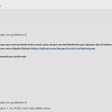
)
(aka SergioMaster))
 ceux qui sont pressés d'en savoir plus et qui ne me tiendront pas rigueur des f
ô
autes 
r dans mon dépôt GitHub
https://github.com/Serge-Girard/AvisTechniques
de membres confirmés.
(aka SergioMaster))
 jour J : le 14/02 voici mes petits vœux