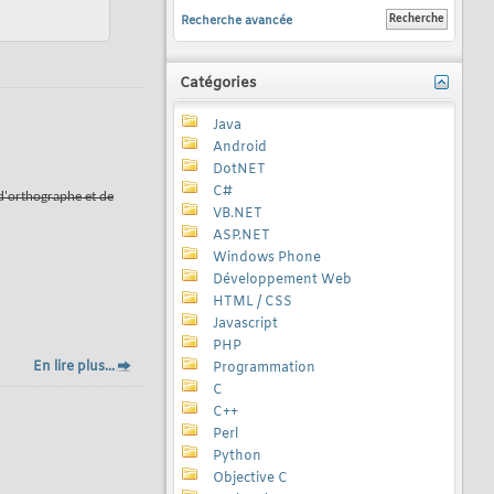
Recherche avancée
Catégories
Java
Android
DotNET
C#
d'orthographe et de
VB.NET
ASP.NET
Windows Phone
Développement Web
HTML / CSS
Javascript
PHP
En lire plus...
Programmation
C
C++
Perl
Python
Objective C