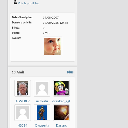
Voir le profil Pro
Date d'inscription
14/08/2007
Dernière activité
19/08/2025
12h46
Billets
0
Points
2 985
Avatar
13
Amis
Plus
ALWEBER
ucfoutu
drakkar_agfa
NEC14
Qwazerty
Daranc