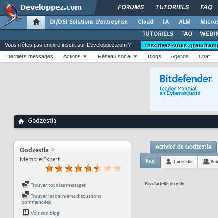
FORUMS
TUTORIELS
FAQ
DI/DSI Solutions d'entreprise
Cloud
IA
ALM
Micros
TUTORIELS
FAQ
WEBIN
Vous n'êtes pas encore inscrit sur Developpez.com ?
Inscrivez-vous gratuitem
Derniers messages
Actions
Réseau social
Blogs
Agenda
Chat
Godzestla
Activité de Godzestla
Godzestla
Membre Expert
Tout
Godzestla
Ami
Pas d'activité récente
Trouver tous les messages
Trouver les dernières discussions
commencées
Voir son blog