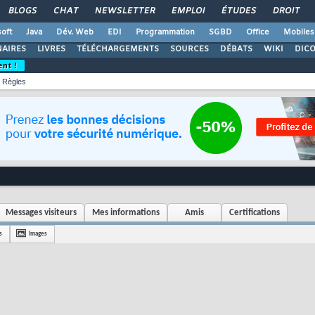
BLOGS
CHAT
NEWSLETTER
EMPLOI
ÉTUDES
DROIT
oft
Java
Dév. Web
EDI
Programmation
SGBD
Office
Mobiles
AIRES
LIVRES
TÉLÉCHARGEMENTS
SOURCES
DÉBATS
WIKI
DIC
ent !
Règles
Messages visiteurs
Mes informations
Amis
Certifications
s
Images