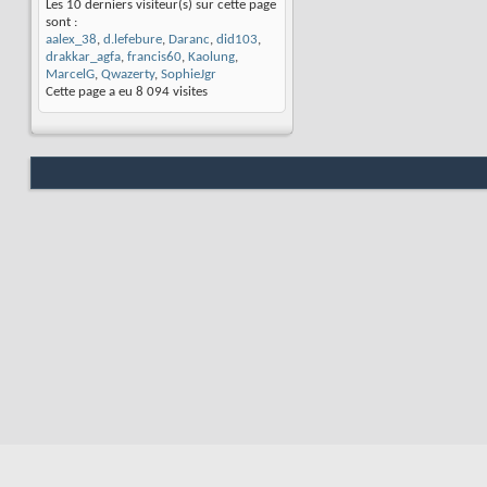
Les 10 derniers visiteur(s) sur cette page
sont :
aalex_38
,
d.lefebure
,
Daranc
,
did103
,
drakkar_agfa
,
francis60
,
Kaolung
,
MarcelG
,
Qwazerty
,
SophieJgr
Cette page a eu
8 094
visites