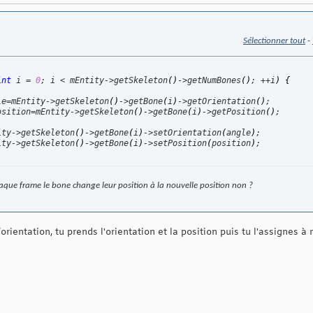
Sélectionner tout
-
int
 i = 
0
; i < mEntity->getSkeleton
(
)
->getNumBones
(
)
; ++i
)
{
le=mEntity->getSkeleton
(
)
->getBone
(
i
)
->getOrientation
(
)
;

osition=mEntity->getSkeleton
(
)
->getBone
(
i
)
->getPosition
(
)
;

ity->getSkeleton
(
)
->getBone
(
i
)
->setOrientation
(
angle
)
;

ity->getSkeleton
(
)
->getBone
(
i
)
->setPosition
(
position
)
;

aque frame le bone change leur position à la nouvelle position non ?
/orientation, tu prends l'orientation et la position puis tu l'assignes à