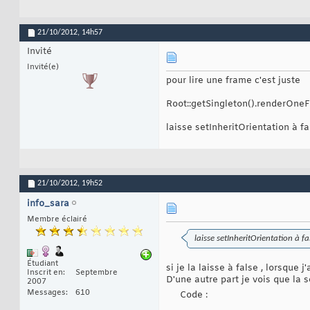
21/10/2012,
14h57
Invité
Invité(e)
pour lire une frame c'est juste
Root::getSingleton().renderOneF
laisse setInheritOrientation à fa
21/10/2012,
19h52
info_sara
Membre éclairé
laisse setInheritOrientation à fa
Étudiant
si je la laisse à false , lorsque
Inscrit en
Septembre
D'une autre part je vois que la 
2007
Messages
610
Code :