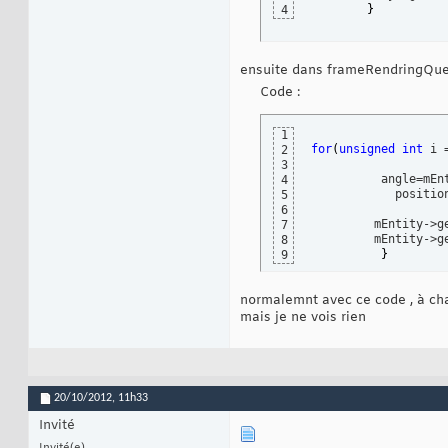
}
4
ensuite dans frameRendringQueu
Code :
1
for
(
unsigned
int
 i 
2
3
          angle=mEn
4
            positio
5
6
         mEntity->g
7
         mEntity->g
8
}
9
normalemnt avec ce code , à cha
mais je ne vois rien
20/10/2012,
11h33
Invité