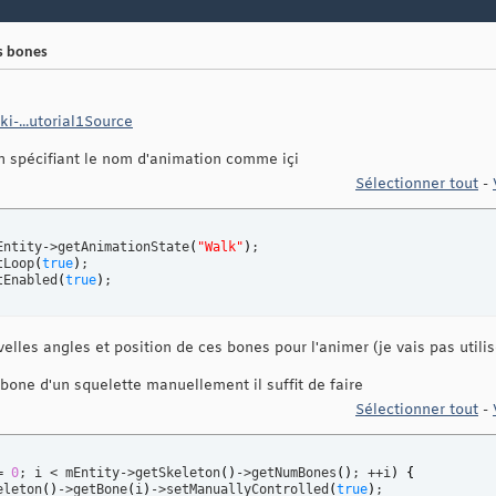
s bones
ki-...utorial1Source
en spécifiant le nom d'animation comme içi
Sélectionner tout
-
Entity->getAnimationState
(
"Walk"
)
;

tLoop
(
true
)
;

tEnabled
(
true
)
;
velles angles et position de ces bones pour l'animer (je vais pas utili
bone d'un squelette manuellement il suffit de faire
Sélectionner tout
-
= 
0
; i < mEntity->getSkeleton
(
)
->getNumBones
(
)
; ++i
)
{
eleton
(
)
->getBone
(
i
)
->setManuallyControlled
(
true
)
;
