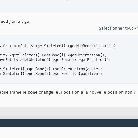
ed j'ai fait ça
Sélectionner tout
-
= 
0
; i < mEntity->getSkeleton
(
)
->getNumBones
(
)
; ++i
)
{
tity->getSkeleton
(
)
->getBone
(
i
)
->getOrientation
(
)
;

n=mEntity->getSkeleton
(
)
->getBone
(
i
)
->getPosition
(
)
;

etSkeleton
(
)
->getBone
(
i
)
->setOrientation
(
angle
)
;

etSkeleton
(
)
->getBone
(
i
)
->setPosition
(
position
)
;

que frame le bone change leur position à la nouvelle position non ?