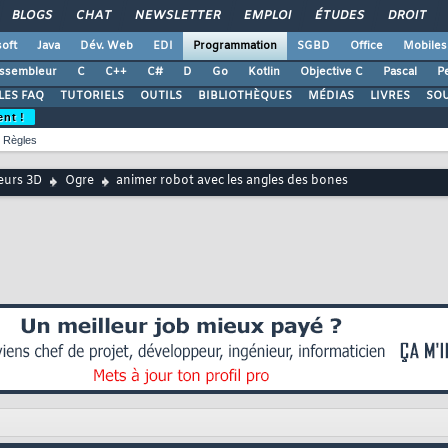
BLOGS
CHAT
NEWSLETTER
EMPLOI
ÉTUDES
DROIT
oft
Java
Dév. Web
EDI
Programmation
SGBD
Office
Mobiles
ssembleur
C
C++
C#
D
Go
Kotlin
Objective C
Pascal
Pe
LES FAQ
TUTORIELS
OUTILS
BIBLIOTHÈQUES
MÉDIAS
LIVRES
SO
ent !
Règles
urs 3D
Ogre
animer robot avec les angles des bones