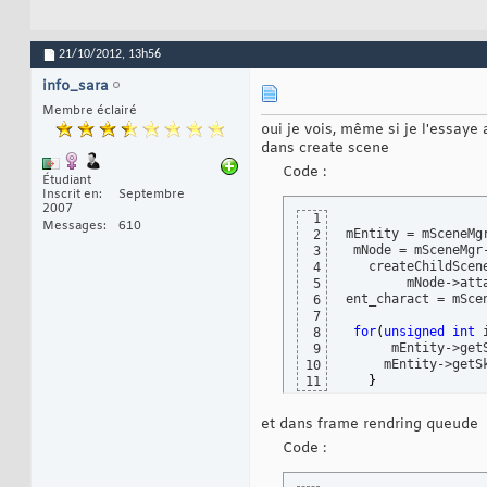
21/10/2012,
13h56
info_sara
Membre éclairé
oui je vois, même si je l'essaye
dans create scene
Code :
Étudiant
Inscrit en
Septembre
2007
1
Messages
610
mEntity = mSceneMg
2
 mNode = mSceneMgr
3
   createChildScen
4
        mNode->att
5
ent_charact = mSce
6
7
for
(
unsigned
int
 
8
      mEntity->get
9
     mEntity->getS
10
}
11
et dans frame rendring queude
Code :