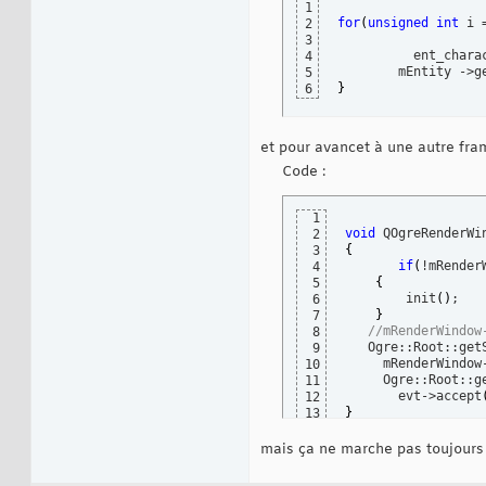
1
for
(
unsigned
int
 i 
2
3
          ent_chara
4
        mEntity ->g
5
}
6
et pour avancet à une autre frame
Code :
1
void
 QOgreRenderWi
2
{
3
if
(
!mRender
4
{
5
        init
(
)
;

6
}
7
//mRenderWindow
8
   Ogre::Root::get
9
     mRenderWindow
10
     Ogre::Root::g
11
       evt->accept
12
}
13
mais ça ne marche pas toujours