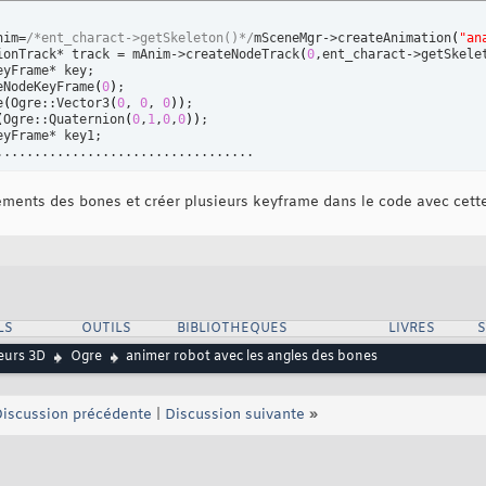
nim=
/*ent_charact->getSkeleton()*/
mSceneMgr->createAnimation
(
"an
ionTrack* track = mAnim->createNodeTrack
(
0
,ent_charact->getSkele
yFrame* key;

eNodeKeyFrame
(
0
)
;

e
(
Ogre::Vector3
(
0
, 
0
, 
0
)
)
;

(
Ogre::Quaternion
(
0
,
1
,
0
,
0
)
)
;

yFrame* key1;

..................................
ements des bones et créer plusieurs keyframe dans le code avec cette
LS
OUTILS
BIBLIOTHEQUES
LIVRES
urs 3D
Ogre
animer robot avec les angles des bones
iscussion précédente
|
Discussion suivante
»