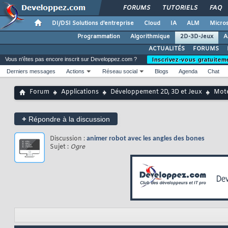
FORUMS
TUTORIELS
FAQ
DI/DSI Solutions d'entreprise
Cloud
IA
ALM
Micros
Programmation
Algorithmique
2D-3D-Jeux
A
ACTUALITÉS
FORUMS
Vous n'êtes pas encore inscrit sur Developpez.com ?
Inscrivez-vous gratuitem
Derniers messages
Actions
Réseau social
Blogs
Agenda
Chat
Forum
Applications
Développement 2D, 3D et Jeux
Mote
+
Répondre à la discussion
Discussion :
animer robot avec les angles des bones
Sujet :
Ogre