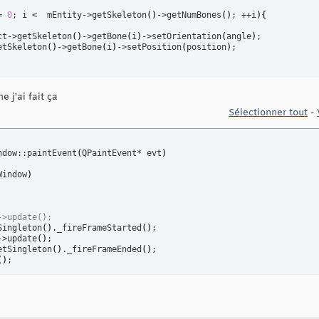
= 
0
; i <  mEntity->getSkeleton
(
)
->getNumBones
(
)
; ++i
)
{
ct->getSkeleton
(
)
->getBone
(
i
)
->setOrientation
(
angle
)
;

etSkeleton
(
)
->getBone
(
i
)
->setPosition
(
position
)
 j'ai fait ça
Sélectionner tout
-
ndow::paintEvent
(
QPaintEvent* evt
)
Window
)
->update();
Singleton
(
)
._fireFrameStarted
(
)
;

->update
(
)
;

etSingleton
(
)
._fireFrameEnded
(
)
;

(
)