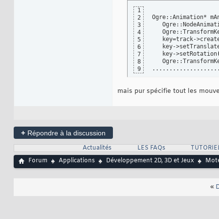
1
Ogre::Animation* mA
2
   Ogre::NodeAnimat
3
   Ogre::TransformKe
4
   key=track->creat
5
   key->setTranslat
6
   key->setRotation
7
   Ogre::TransformKe
8
...................
9
mais pur spécifie tout les mouv
+
Répondre à la discussion
Actualités
LES FAQs
TUTORIE
Forum
Applications
Développement 2D, 3D et Jeux
Mote
«
D