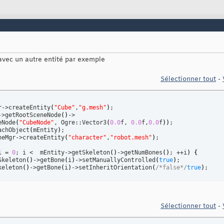
 avec un autre entité par exemple
Sélectionner tout
-
r->createEntity
(
"Cube"
,
"g.mesh"
)
;

->getRootSceneNode
(
)
->

eNode
(
"CubeNode"
, Ogre::Vector3
(
0.0
f, 
0.0
f,
0.0
f
)
)
;

achObject
(
mEntity
)
;

neMgr->createEntity
(
"character"
,
"robot.mesh"
)
;

i = 
0
; i <  mEntity->getSkeleton
(
)
->getNumBones
(
)
; ++i
)
{
Skeleton
(
)
->getBone
(
i
)
->setManuallyControlled
(
true
)
;

keleton
(
)
->getBone
(
i
)
->setInheritOrientation
(
/*false*/
true
)
;

Sélectionner tout
-