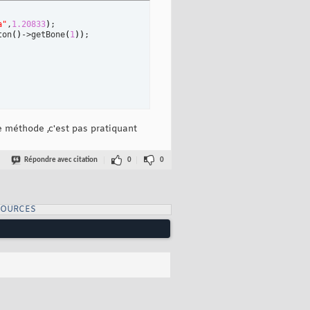
a"
,
1.20833
)
;

ton
(
)
->getBone
(
1
)
)
;

 méthode ,c'est pas pratiquant
Répondre avec citation
0
0
SOURCES