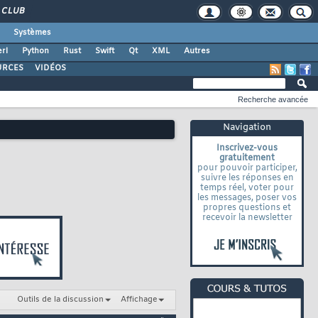
CLUB
Systèmes
rl
Python
Rust
Swift
Qt
XML
Autres
URCES
VIDÉOS
Recherche avancée
Navigation
Inscrivez-vous
gratuitement
pour pouvoir participer,
suivre les réponses en
temps réel, voter pour
les messages, poser vos
propres questions et
recevoir la newsletter
Outils de la discussion
Affichage