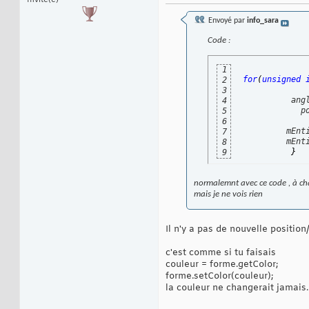
Invité(e)
Envoyé par
info_sara
Code :
1
for
(
unsigned
2
3
          ang
4
            p
5
6
         mEnt
7
         mEnt
8
}
9
normalemnt avec ce code , à ch
mais je ne vois rien
Il n'y a pas de nouvelle position
c'est comme si tu faisais
couleur = forme.getColor;
forme.setColor(couleur);
la couleur ne changerait jamais.