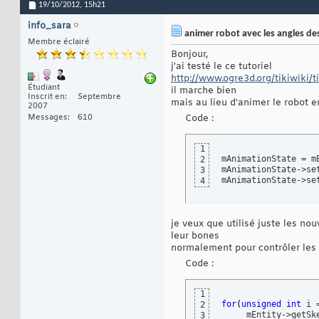
19/10/2012,
15h21
info_sara
animer robot avec les angles de
Membre éclairé
Bonjour,
j'ai testé le ce tutoriel
http://www.ogre3d.org/tikiwiki/ti
Étudiant
il marche bien
Inscrit en
Septembre
mais au lieu d'animer le robot 
2007
Messages
610
Code :
1
mAnimationState = m
2
mAnimationState->se
3
mAnimationState->se
4
je veux que utilisé juste les nou
leur bones
normalement pour contrôler les 
Code :
1
for
(
unsigned
int
 i 
2
     mEntity->getSk
3