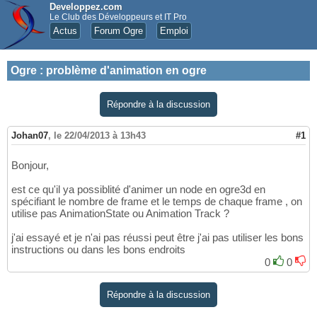
Developpez.com
Le Club des Développeurs et IT Pro
Actus
Forum Ogre
Emploi
Ogre
:
problème d'animation en ogre
Répondre à la discussion
Johan07
,
le 22/04/2013 à 13h43
#1
Bonjour,
est ce qu'il ya possiblité d'animer un node en ogre3d en
spécifiant le nombre de frame et le temps de chaque frame , on
utilise pas AnimationState ou Animation Track ?
j'ai essayé et je n'ai pas réussi peut être j'ai pas utiliser les bons
instructions ou dans les bons endroits
0
0
Répondre à la discussion