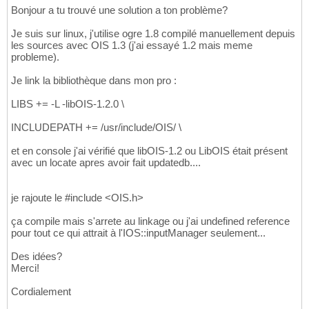
34
Bonjour a tu trouvé une solution a ton problème?
SOURCES += 
35
    main.cpp
36
Je suis sur linux, j'utilise ogre 1.8 compilé manuellement depuis
les sources avec OIS 1.3 (j'ai essayé 1.2 mais meme
probleme).
Je link la bibliothèque dans mon pro :
LIBS += -L -libOIS-1.2.0 \
INCLUDEPATH += /usr/include/OIS/ \
et en console j'ai vérifié que libOIS-1.2 ou LibOIS était présent
avec un locate apres avoir fait updatedb....
je rajoute le #include <OIS.h>
ça compile mais s'arrete au linkage ou j'ai undefined reference
pour tout ce qui attrait à l'IOS::inputManager seulement...
Des idées?
Merci!
Cordialement