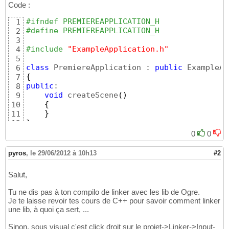
try
{
Code :
15
        app.go
(
)
;

16
#ifndef PREMIEREAPPLICATION_H
1
}
catch
(
Ogre::Exception& e
)
{
17
#define PREMIEREAPPLICATION_H
2
#if OGRE_PLATFORM == OGRE_PLATFORM_WIN32
18
3
        MessageBoxA
(
NULL
, e.getFullDescripti
19
#include
 "ExampleApplication.h"
4
#else
20
5
        fprintf
(
stderr
, 
"An exception has oc
21
class
 PremiereApplication : 
public
6
            e.getFullDescription
(
)
.c_str
(
)
)
22
{
7
#endif
23
public
:

8
}
24
void
 createScene
(
)
9
25
{
10
return
0
26
}
11
}
27
}
;

12
13
0
0
#endif // PREMIEREAPPLICATION_H
14
pyros
,
le 29/06/2012 à 10h13
#2
Salut,
Tu ne dis pas à ton compilo de linker avec les lib de Ogre.
Je te laisse revoir tes cours de C++ pour savoir comment linker
une lib, à quoi ça sert, ...
Sinon, sous visual c'est click droit sur le projet->Linker->Input-