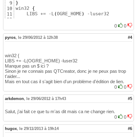
}
9
win32 
{
10
    LIBS += -L
(
OGRE_HOME
)
 -luser32

11
12
    LIBS += -L$
(
OGRE_HOME
)
//boost//lib
13
0
0
    debug:LIBS += -L$
(
OGRE_HOME
)
//lib//debug
14
    INCLUDEPATH += $
(
OGRE_HOME
)
//include
15
pyros
,
le 29/06/2012 à 12h38
#4
    INCLUDEPATH += $
(
OGRE_HOME
)
//include//OG
16
    INCLUDEPATH += $
(
OGRE_HOME
)
//boost
17
}
18
win32 {
19
LIBS += -L(OGRE_HOME) -luser32
win32:CONFIG
(
release, debug|release
)
{
20
Manque pas un $ ici ?
    LIBS += -L
"C:/*chemin vers Ogre*//lib/re
21
Sinon je ne connais pas QTCreator, donc je ne peux pas trop
    LIBS += -L
"C:/*chemin vers Ogre*//lib/re
22
t'aider...
}
23
Mais en tout cas il s'agit bien d'un problème d'édition de lien.
24
0
0
win32:CONFIG
(
debug, debug|release
)
{
25
    LIBS += -L$OGRE_HOME/lib/debug -lOIS_d

26
arkdemon
,
le 29/06/2012 à 17h43
#5
27
}
28
Salut, j'ai fait ce que tu m'as dit mais ca ne change rien.
29
0
0
30
31
hugox
,
le 29/11/2013 à 19h14
#6
HEADERS += 
32
    PremiereApplication.h

33