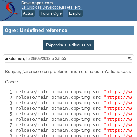
Developpez.com
Le Club des Développeurs et IT Pro
Actus
Forum Ogre
Emploi
Ogre
:
Undefined reference
Répondre à la discussion
arkdemon
,
le 28/06/2012 à 23h55
#1
Bonjour, j'ai encore un problème: mon ordinateur m'affiche ceci:
Code :
release/main.o:main.cpp<img src=
"https://www
1
release/main.o:main.cpp<img src=
"https://www
2
release/main.o:main.cpp<img src=
"https://www
3
release/main.o:main.cpp<img src=
"https://www
4
release/main.o:main.cpp<img src=
"https://www
5
release/main.o:main.cpp<img src=
"https://www
6
release/main.o:main.cpp<img src=
"https://www
7
release/main.o:main.cpp<img src=
"https://www
8
release/main.o:main.cpp<img src=
"https://www
9