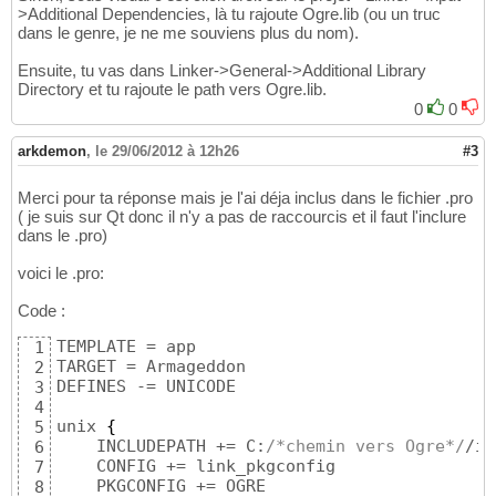
>Additional Dependencies, là tu rajoute Ogre.lib (ou un truc
dans le genre, je ne me souviens plus du nom).
Ensuite, tu vas dans Linker->General->Additional Library
Directory et tu rajoute le path vers Ogre.lib.
0
0
arkdemon
,
le 29/06/2012 à 12h26
#3
Merci pour ta réponse mais je l'ai déja inclus dans le fichier .pro
( je suis sur Qt donc il n'y a pas de raccourcis et il faut l'inclure
dans le .pro)
voici le .pro:
Code :
TEMPLATE = app

1
TARGET = Armageddon

2
DEFINES -= UNICODE

3
4
unix 
{
5
    INCLUDEPATH += C:
/*chemin vers Ogre*/
/in
6
    CONFIG += link_pkgconfig

7
8