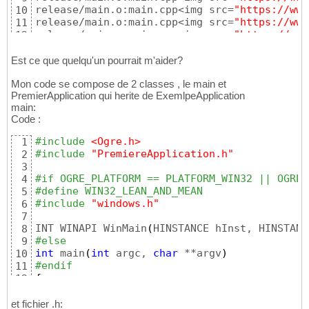
release/main.o:main.cpp<img src=
"https://www
10
release/main.o:main.cpp<img src=
"https://www
11
release/main.o:main.cpp<img src=
"https://www
12
release/main.o:main.cpp<img src=
"https://www
13
release/main.o:main.cpp<img src=
"https://www
14
Est ce que quelqu'un pourrait m'aider?
Mon code se compose de 2 classes , le main et
PremierApplication qui herite de ExemlpeApplication
main:
Code :
#include
 <Ogre.h>
1
#include
 "PremiereApplication.h"
2
3
#if OGRE_PLATFORM == PLATFORM_WIN32 || OGRE_
4
#define WIN32_LEAN_AND_MEAN
5
#include
 "windows.h"
6
7
INT WINAPI WinMain
(
HINSTANCE hInst, HINSTANC
8
#else
9
int
 main
(
int
 argc, 
char
 **argv
)
10
#endif
11
{
12
    PremiereApplication app;

13
14
et fichier .h: