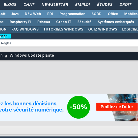
BLOGS
CHAT
NEWSLETTER
EMPLOI
ÉTUDES
DROIT
oft
Java
Dév. Web
EDI
Programmation
SGBD
Office
Mobiles
ac
Raspberry Pi
Réseau
Green IT
Sécurité
Systèmes embarqués
ION
FAQ WINDOWS
TUTORIELS WINDOWS
QUIZ WINDOWS
LOGICIE
ent !
Règles
on
Windows Update planté