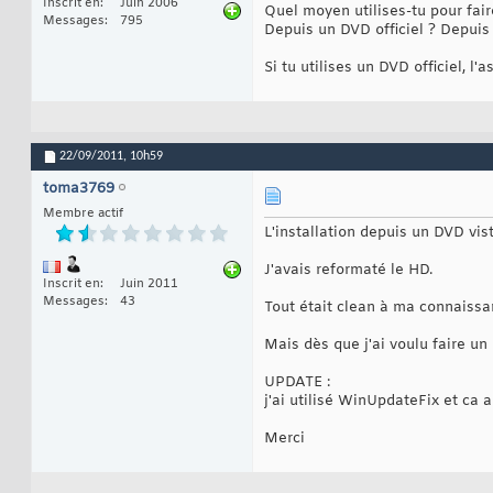
Inscrit en
Juin 2006
Quel moyen utilises-tu pour faire
Messages
795
Depuis un DVD officiel ? Depuis 
Si tu utilises un DVD officiel, l'
22/09/2011,
10h59
toma3769
Membre actif
L'installation depuis un DVD vist
J'avais reformaté le HD.
Inscrit en
Juin 2011
Messages
43
Tout était clean à ma connaissa
Mais dès que j'ai voulu faire un
UPDATE :
j'ai utilisé WinUpdateFix et ca
Merci