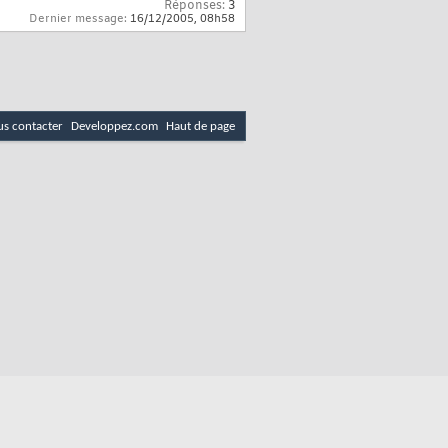
Réponses:
3
Dernier message:
16/12/2005,
08h58
s contacter
Developpez.com
Haut de page