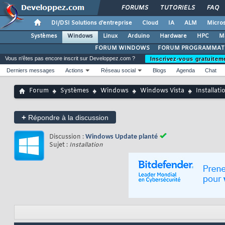
FORUMS
TUTORIELS
FAQ
DI/DSI Solutions d'entreprise
Cloud
IA
ALM
Micros
Systèmes
Windows
Linux
Arduino
Hardware
HPC
M
FORUM WINDOWS
FORUM PROGRAMMAT
Vous n'êtes pas encore inscrit sur Developpez.com ?
Inscrivez-vous gratuitem
Derniers messages
Actions
Réseau social
Blogs
Agenda
Chat
Forum
Systèmes
Windows
Windows Vista
Installati
+
Répondre à la discussion
Discussion :
Windows Update planté
Sujet :
Installation