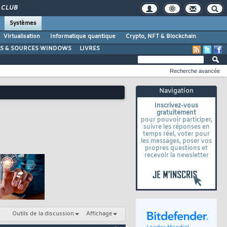
CLUB
Systèmes
Virtualisation
Informatique quantique
Crypto, NFT & Blockchain
LS & SOURCES WINDOWS
LIVRES
Recherche avancée
Navigation
Inscrivez-vous
gratuitement
pour pouvoir participer,
suivre les réponses en
temps réel, voter pour
les messages, poser vos
propres questions et
recevoir la newsletter
Outils de la discussion
Affichage