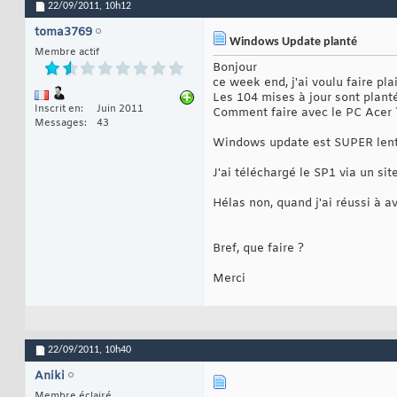
22/09/2011,
10h12
toma3769
Windows Update planté
Membre actif
Bonjour
ce week end, j'ai voulu faire pla
Les 104 mises à jour sont planté
Inscrit en
Juin 2011
Comment faire avec le PC Acer 
Messages
43
Windows update est SUPER lent à
J'ai téléchargé le SP1 via un site
Hélas non, quand j'ai réussi à a
Bref, que faire ?
Merci
22/09/2011,
10h40
Aniki
Membre éclairé