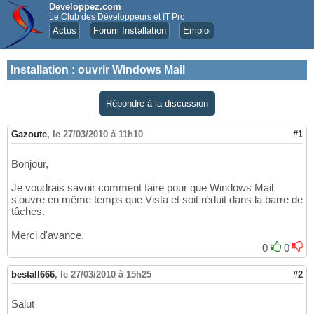
Developpez.com
Le Club des Développeurs et IT Pro
Actus
Forum Installation
Emploi
Installation
:
ouvrir Windows Mail
Répondre à la discussion
Gazoute
,
le 27/03/2010 à 11h10
#1
Bonjour,
Je voudrais savoir comment faire pour que Windows Mail
s'ouvre en même temps que Vista et soit réduit dans la barre de
tâches.
Merci d'avance.
0
0
bestall666
,
le 27/03/2010 à 15h25
#2
Salut