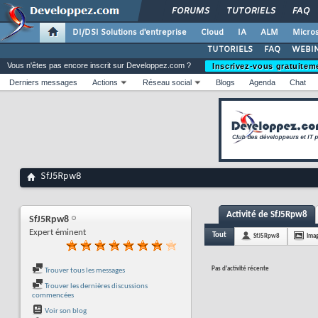
FORUMS
TUTORIELS
FAQ
DI/DSI Solutions d'entreprise
Cloud
IA
ALM
Micros
TUTORIELS
FAQ
WEBIN
Vous n'êtes pas encore inscrit sur Developpez.com ?
Inscrivez-vous gratuitem
Derniers messages
Actions
Réseau social
Blogs
Agenda
Chat
SfJ5Rpw8
Activité de SfJ5Rpw8
SfJ5Rpw8
Expert éminent
Tout
SfJ5Rpw8
Ima
Pas d'activité récente
Trouver tous les messages
Trouver les dernières discussions
commencées
Voir son blog