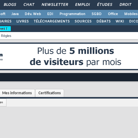
BLOGS
CHAT
NEWSLETTER
EMPLOI
ÉTUDES
DROIT
oft
Java
Dév. Web
EDI
Programmation
SGBD
Office
Mobiles
AIRES
LIVRES
TÉLÉCHARGEMENTS
SOURCES
DÉBATS
WIKI
DIC
ent !
Règles
Mes informations
Certifications
ges