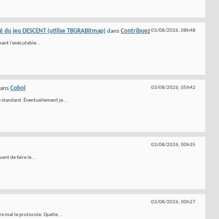
 du jeu DESCENT (utilise TBGRABitmap)
dans
Contribuez
03/08/2026,
08h48
mant l'exécutable...
ans
Cobol
03/08/2026,
05h42
e standard. Éventuellement je...
03/08/2026,
00h35
nt de faire le...
03/08/2026,
00h27
e mal le protocole. Quelle...