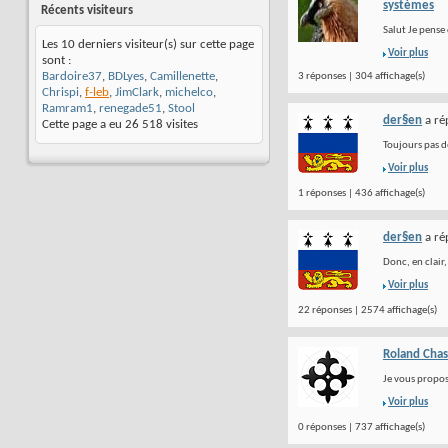
systèmes
Récents visiteurs
Salut Je pense 
Les 10 derniers visiteur(s) sur cette page
Voir plus
sont :
Bardoire37
,
BDLyes
,
Camillenette
,
3 réponses | 304 affichage(s)
Chrispi
,
f-leb
,
JimClark
,
michelco
,
Ramram1
,
renegade51
,
Stool
der§en
a ré
Cette page a eu
26 518
visites
Toujours pas d
Voir plus
1 réponses | 436 affichage(s)
der§en
a ré
Donc, en clair,
Voir plus
22 réponses | 2574 affichage(s)
Roland Chas
Je vous propos
Voir plus
0 réponses | 737 affichage(s)