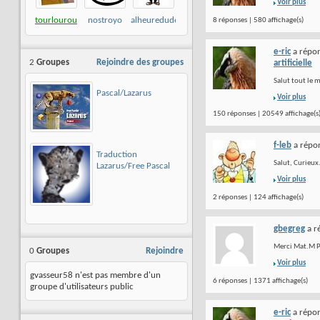
Voir plus
tourlourou
nostroyo
alheuredudejeuner
8 réponses | 580 affichage(s)
e-ric
a répon
2
Groupes
Rejoindre des groupes
artificielle
Salut tout le 
Pascal/Lazarus
Voir plus
150 réponses | 20549 affichage(s
f-leb
a répon
Traduction
Salut, Curieux
Lazarus/Free Pascal
Voir plus
2 réponses | 124 affichage(s)
gbegreg
a r
Merci Mat.M Po
0
Groupes
Rejoindre
Voir plus
gvasseur58 n'est pas membre d'un
6 réponses | 1371 affichage(s)
groupe d'utilisateurs public
e-ric
a répon