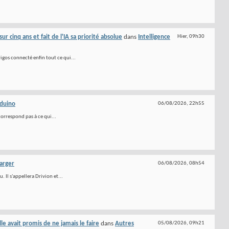
 cinq ans et fait de l'IA sa priorité absolue
dans
Intelligence
Hier,
09h30
igos connecté enfin tout ce qui...
duino
06/08/2026,
22h55
correspond pas à ce qui...
arger
06/08/2026,
08h54
 Il s'appellera Drivion et...
le avait promis de ne jamais le faire
dans
Autres
05/08/2026,
09h21