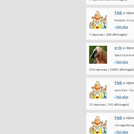
f-leb
a répon
bonjour, il y a
Voir plus
7 réponses | 288 affichage(s)
e-ric
a répon
Salut tout le m
Voir plus
216 réponses | 32881 affichage(s
f-leb
a répon
suivi d'un : Ce
Voir plus
15 réponses | 345 affichage(s)
f-leb
a répon
J'ai regardé ra
Voir plus