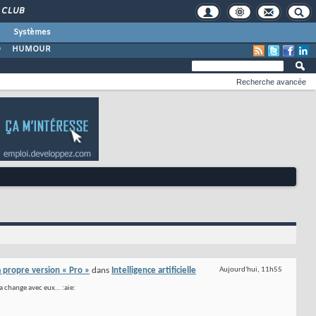
CLUB
Systèmes
O
HUMOUR
Recherche avancée
 propre version « Pro »
dans
Intelligence artificielle
Aujourd'hui,
11h55
la change avec eux… :aie: