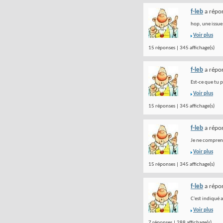
f-leb
a répon
hop, une issu
Voir plus
15 réponses | 345 affichage(s)
f-leb
a répon
Est-ce que tu 
Voir plus
15 réponses | 345 affichage(s)
f-leb
a répon
Je ne comprends
Voir plus
15 réponses | 345 affichage(s)
f-leb
a répon
C'est indiqué a
Voir plus
7 réponses | 288 affichage(s)