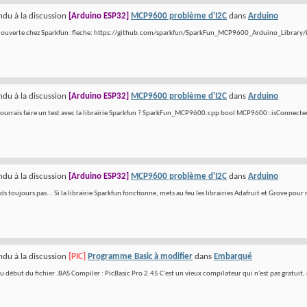
du à la discussion
[Arduino ESP32]
MCP9600 problème d'I2C
dans
Arduino
e ouverte chez Sparkfun :fleche: https://github.com/sparkfun/SparkFun_MCP9600_Arduino_Library/is
du à la discussion
[Arduino ESP32]
MCP9600 problème d'I2C
dans
Arduino
pourrais faire un test avec la librairie Sparkfun ? SparkFun_MCP9600.cpp bool MCP9600::isConnected()
du à la discussion
[Arduino ESP32]
MCP9600 problème d'I2C
dans
Arduino
 toujours pas... Si la librairie Sparkfun fonctionne, mets au feu les librairies Adafruit et Grove pour 
du à la discussion
[PIC]
Programme Basic à modifier
dans
Embarqué
u début du fichier .BAS Compiler : PicBasic Pro 2.45 C'est un vieux compilateur qui n'est pas gratuit, e