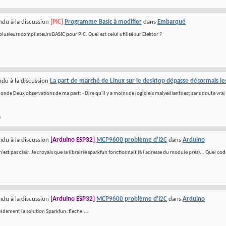
du à la discussion
[PIC]
Programme Basic à modifier
dans
Embarqué
 plusieurs compilateurs BASIC pour PIC. Quel est celui utilisé sur Elektor ?
du à la discussion
La part de marché de Linux sur le desktop dépasse désormais 
onde Deux observations de ma part: - Dire qu'il y a moins de logiciels malveillants est sans doute vrai 
)
du à la discussion
[Arduino ESP32]
MCP9600 problème d'I2C
dans
Arduino
 n'est pas clair. Je croyais que la librairie sparkfun fonctionnait (à l'adresse du module près)... Quel co
du à la discussion
[Arduino ESP32]
MCP9600 problème d'I2C
dans
Arduino
pidement la solution Sparkfun :fleche:...