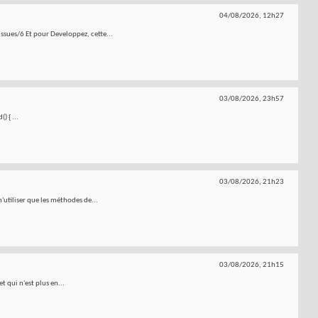
04/08/2026,
12h27
sues/6 Et pour Developpez, cette...
03/08/2026,
23h57
 { ...
03/08/2026,
21h23
n'utiliser que les méthodes de...
03/08/2026,
21h15
t qui n'est plus en...