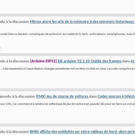
du à la discussion
Micron ancre les prix de la mémoire à des sommets historiques sur
monde Cela va devenir compliquer de se fournir en matériel hi tech: ordinateurs, smartphones, mais fr
)
du à la discussion
[Arduino ESP32]
IDE arduino V2.3.10 Oublie des frappes
dans
Ar
... Cela ressemble à l'issue Sketch changes sometimes not written to disk on save. Le code compilé ne 
épondu à la discussion
[FMX] Jeu de course de voitures
dans
Codes sources à téléch
ur info, j'ai commencé à améliorer cette base de jeu de voiture en pseudo 3D pour en faire un vrai jeu.
du à la discussion
BMW affiche des publicités sur votre tableau de bord, alors qu'el