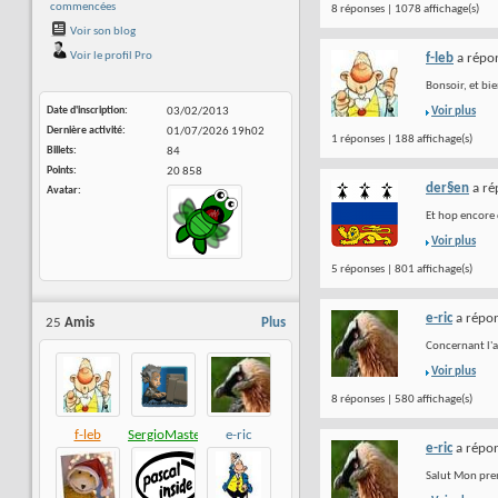
commencées
8 réponses | 1078 affichage(s)
Voir son blog
Voir le profil Pro
f-leb
a répon
Bonsoir, et bi
Date d'inscription
03/02/2013
Voir plus
Dernière activité
01/07/2026
19h02
1 réponses | 188 affichage(s)
Billets
84
Points
20 858
der§en
a ré
Avatar
Et hop encore 
Voir plus
5 réponses | 801 affichage(s)
e-ric
a répon
25
Amis
Plus
Concernant l'a
Voir plus
8 réponses | 580 affichage(s)
f-leb
SergioMaster
e-ric
e-ric
a répon
Salut Mon prem