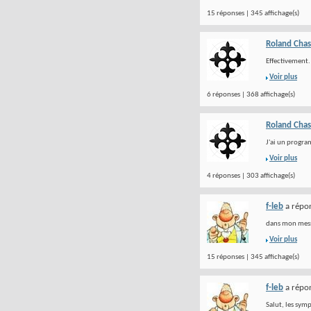
15 réponses | 345 affichage(s)
Roland Chas
Effectivement. 
Voir plus
6 réponses | 368 affichage(s)
Roland Chas
J'ai un progra
Voir plus
4 réponses | 303 affichage(s)
f-leb
a répon
dans mon messa
Voir plus
15 réponses | 345 affichage(s)
f-leb
a répon
Salut, les sym