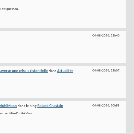
l est question...
04/08/2026,
22h40
raverse une crise existentielle
dans
Actualités
04/08/2026,
22h07
 DelphiMoon
dans le blog
Roland Chastain
04/08/2026,
20h58
amme utilise l'unité Moon...