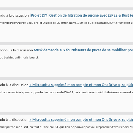
du à la discussion
[Projet DIY] Gestion de filtration de piscine avec ESP32 & Rust (e
envenue Papy Azerty, Beau projet DIY:ccool: Question naïve... Est-ce que le passage C/C++ à Rust était 
pondu à la discussion
Musk demande aux fournisseurs de puces de se mobiliser pour
du bashing anti-musk :boulet:
du à la discussion
« Microsoft a supprimé mon compte et mon OneDrive », se plaint
chat de matériels pour supporter les caprices de Win11, cela peut devenir rédhibitoire notamment s
du à la discussion
« Microsoft a supprimé mon compte et mon OneDrive », se plaint
ier patron me disait, en tant qu'ancien DSI, que l'on ne pouvait pas vous reprocher d'avoir choisi M