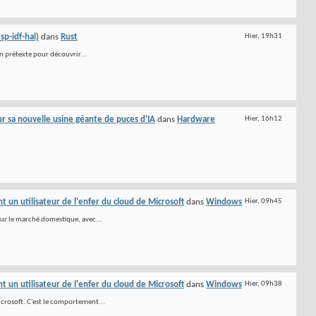
sp-idf-hal)
dans
Rust
Hier,
19h31
un prétexte pour découvrir...
 sa nouvelle usine géante de puces d'IA
dans
Hardware
Hier,
16h12
 un utilisateur de l'enfer du cloud de Microsoft
dans
Windows
Hier,
09h45
ur le marché domestique, avec...
 un utilisateur de l'enfer du cloud de Microsoft
dans
Windows
Hier,
09h38
icrosoft. C'est le comportement...