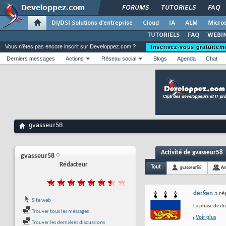
FORUMS
TUTORIELS
FAQ
DI/DSI Solutions d'entreprise
Cloud
IA
ALM
Micros
TUTORIELS
FAQ
WEBIN
Vous n'êtes pas encore inscrit sur Developpez.com ?
Inscrivez-vous gratuitem
Derniers messages
Actions
Réseau social
Blogs
Agenda
Chat
gvasseur58
Activité de gvasseur58
gvasseur58
Rédacteur
Tout
gvasseur58
Am
der§en
a ré
Site web
La phase de du
Trouver tous les messages
Voir plus
Trouver les dernières discussions