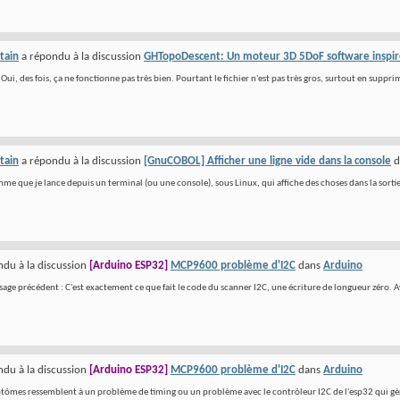
tain
a répondu à la discussion
GHTopoDescent: Un moteur 3D 5DoF software inspiré
Oui, des fois, ça ne fonctionne pas très bien. Pourtant le fichier n'est pas très gros, surtout en suppri
tain
a répondu à la discussion
[GnuCOBOL] Afficher une ligne vide dans la console
d
mme que je lance depuis un terminal (ou une console), sous Linux, qui affiche des choses dans la sorti
du à la discussion
[Arduino ESP32]
MCP9600 problème d'I2C
dans
Arduino
ge précédent : C'est exactement ce que fait le code du scanner I2C, une écriture de longueur zéro. Ava
du à la discussion
[Arduino ESP32]
MCP9600 problème d'I2C
dans
Arduino
ptômes ressemblent à un problème de timing ou un problème avec le contrôleur I2C de l'esp32 qui gèr