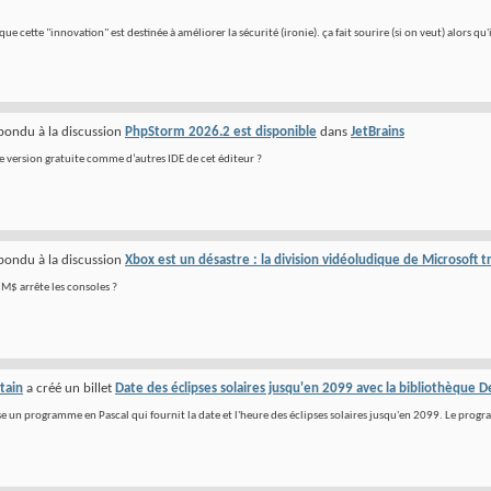
que cette "innovation" est destinée à améliorer la sécurité (ironie). ça fait sourire (si on veut) alors qu'i
pondu à la discussion
PhpStorm 2026.2 est disponible
dans
JetBrains
e version gratuite comme d’autres IDE de cet éditeur ?
pondu à la discussion
Xbox est un désastre : la division vidéoludique de Microsoft t
 M$ arrête les consoles ?
tain
a créé un billet
Date des éclipses solaires jusqu'en 2099 avec la bibliothèque
e un programme en Pascal qui fournit la date et l'heure des éclipses solaires jusqu'en 2099. Le progr