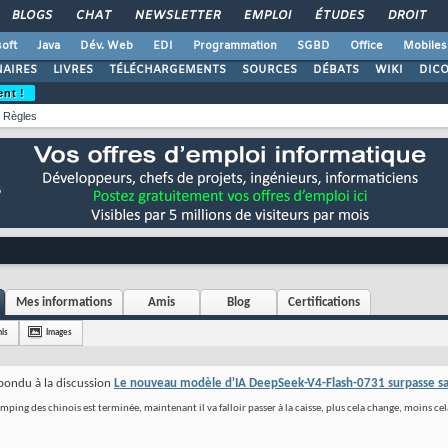
BLOGS
CHAT
NEWSLETTER
EMPLOI
ÉTUDES
DROIT
oft
Java
Dév. Web
EDI
Programmation
SGBD
Office
Mobiles
AIRES
LIVRES
TÉLÉCHARGEMENTS
SOURCES
DÉBATS
WIKI
DIC
ent !
Règles
Mes informations
Amis
Blog
Certifications
is
Images
pondu à la discussion
Le nouveau modèle d'IA DeepSeek-V4-Flash-0731 surpasse sa
mping des chinois est terminée, maintenant il va falloir passer à la caisse, plus cela change, moins ce