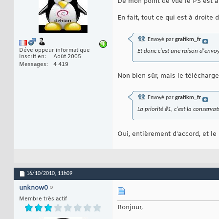
De mon point de vue le PS est à 
En fait, tout ce qui est à droite
Envoyé par
grafikm_fr
Développeur informatique
Et donc c'est une raison d'envoy
Inscrit en
Août 2005
Messages
4 419
Non bien sûr, mais le télécharge
Envoyé par
grafikm_fr
La priorité #1, c'est la conserv
Oui, entièrement d'accord, et le
16/10/2010,
11h09
unknow0
Membre très actif
Bonjour,