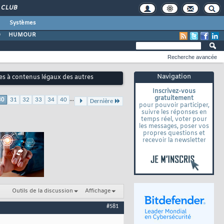
CLUB
Systèmes
O
HUMOUR
Recherche avancée
Navigation
tes à contenus légaux des autres
Inscrivez-vous
gratuitement
...
30
31
32
33
34
40
Dernière
pour pouvoir participer,
suivre les réponses en
temps réel, voter pour
les messages, poser vos
propres questions et
recevoir la newsletter
Outils de la discussion
Affichage
#581