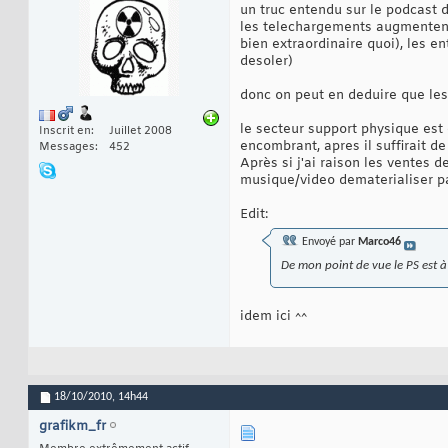
un truc entendu sur le podcast d'
les telechargements augmentent 
bien extraordinaire quoi), les e
desoler)
donc on peut en deduire que les
le secteur support physique est 
Inscrit en
Juillet 2008
encombrant, apres il suffirait d
Messages
452
Après si j'ai raison les ventes 
musique/video dematerialiser p
Edit:
Envoyé par
Marco46
De mon point de vue le PS est à 
idem ici ^^
18/10/2010,
14h44
grafikm_fr