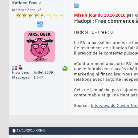
Katleen Erna
Membre éprouvé
Mise à jour du 18.10.2010
par K
Hadopi : Free commence à e
Hadopi : 1 - Free : 0.
Le FAI a baissé les armes ce lu
Ce revirement de situation fait 
il prévoit de le contester puisque
«Contrairement aux autre FAI, n
que le fournisseur d'accès obéit
Inscrit en
Juillet 2009
marketing ni financière. Nous n
Messages
1 547
relations avec l'autorité indépe
Cela ne l'empêche pas d'ajouter 
contournable et qui ne tient pas
Source :
Interview de Xavier Nie
19/10/2010,
00h45