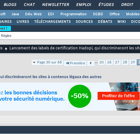
BLOGS
CHAT
NEWSLETTER
EMPLOI
ÉTUDES
DROIT
oft
Java
Dév. Web
EDI
Programmation
SGBD
Office
Mobiles
AIRES
LIVRES
TÉLÉCHARGEMENTS
SOURCES
DÉBATS
WIKI
DIC
ent !
Règles
és
Lancement des labels de certification Hadopi, qui discrimineront les si
...
Page 30 sur 68
20
26
27
28
29
Première
ui discrimineront les sites à contenus légaux des autres