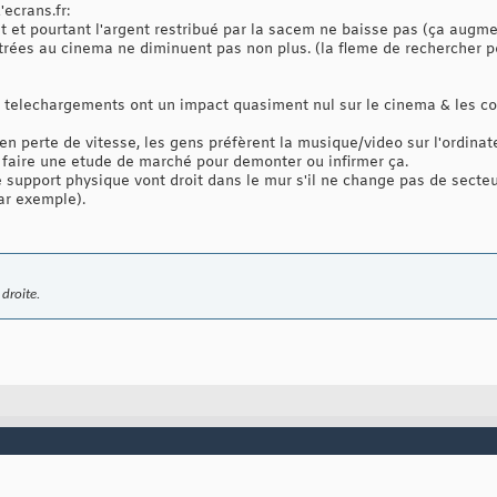
ecrans.fr:
et pourtant l'argent restribué par la sacem ne baisse pas (ça augmen
ntrées au cinema ne diminuent pas non plus. (la fleme de rechercher po
 telechargements ont un impact quasiment nul sur le cinema & les co
en perte de vitesse, les gens préfèrent la musique/video sur l'ordinat
e faire une etude de marché pour demonter ou infirmer ça.
de support physique vont droit dans le mur s'il ne change pas de secteu
ar exemple).
droite.