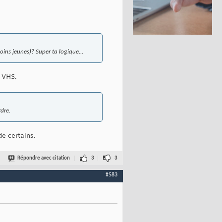
oins jeunes)? Super ta logique...
e VHS.
rdre.
de certains.
Répondre avec citation
3
3
#583