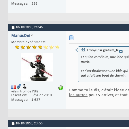
Messages
538
18/10/2010,
21h46
ManusDei
Membre expérimenté
Envoyé par
grafikm_fr
Et qu'en corollaire, une idée qu
morts.
Et c'est finalement une idée qui 
qui a fait son bout de chemin.
Comme tu le dis, c'était l'idée 
vilain troll de l'UE
les autres
pour y arriver, et tout
Inscrit en
Février 2010
Messages
1 627
18/10/2010,
23h55