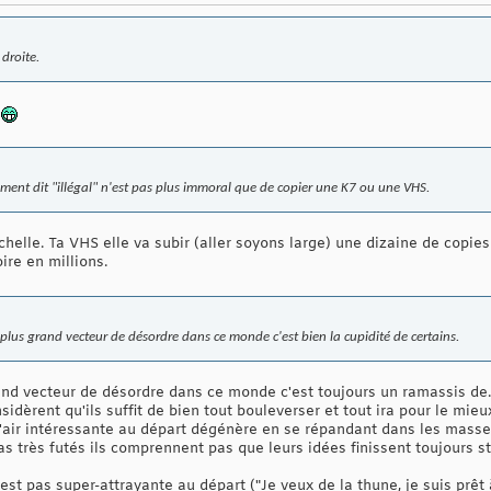
droite.
ement dit "illégal" n'est pas plus immoral que de copier une K7 ou une VHS.
chelle. Ta VHS elle va subir (aller soyons large) une dizaine de copie
ire en millions.
 plus grand vecteur de désordre dans ce monde c'est bien la cupidité de certains.
nd vecteur de désordre dans ce monde c'est toujours un ramassis de...
nsidèrent qu'ils suffit de bien tout bouleverser et tout ira pour le mie
 l'air intéressante au départ dégénère en se répandant dans les masses, 
as très futés ils comprennent pas que leurs idées finissent toujours 
est pas super-attrayante au départ ("Je veux de la thune, je suis prêt à