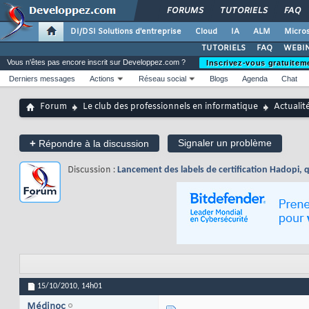
FORUMS
TUTORIELS
FAQ
DI/DSI Solutions d'entreprise
Cloud
IA
ALM
Micros
TUTORIELS
FAQ
WEBIN
Vous n'êtes pas encore inscrit sur Developpez.com ?
Inscrivez-vous gratuitem
Derniers messages
Actions
Réseau social
Blogs
Agenda
Chat
Forum
Le club des professionnels en informatique
Actualit
+
Signaler un problème
Répondre à la discussion
Discussion :
Lancement des labels de certification Hadopi, q
15/10/2010,
14h01
Médinoc