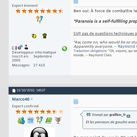
Expert éminent
Ben oui: À force de combattre les
"Paranoia is a self-fulfilling pro
SVP, pas de questions techniques pa
"Aw, come on, who would be so stupi
Apparently everyone.
--
Raymond
Traduction obligatoire:
"Oh, voyons, qui se
Développeur informatique
monde. -- Raymond Chen.
Inscrit en
Septembre
2005
Messages
27 410
15/10/2010,
14h37
Marco46
Expert confirmé
Envoyé par
grafikm_fr
Et les penseurs de gauche avec 