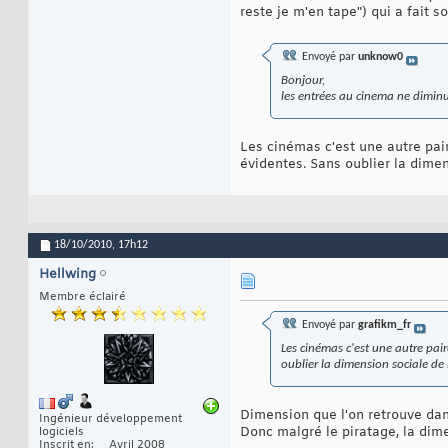
reste je m'en tape") qui a fait
Envoyé par
unknow0
Bonjour,
les entrées au cinema ne diminue
Les cinémas c'est une autre pai
évidentes. Sans oublier la dimen
18/10/2010,
17h12
Hellwing
Membre éclairé
Envoyé par
grafikm_fr
Les cinémas c'est une autre pai
oublier la dimension sociale de 
Dimension que l'on retrouve dan
Ingénieur développement
Donc malgré le piratage, la dim
logiciels
Inscrit en
Avril 2008