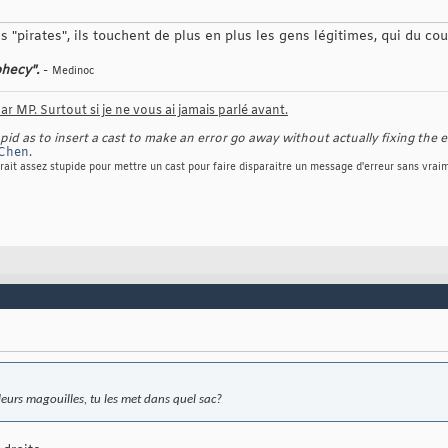
 "pirates", ils touchent de plus en plus les gens légitimes, qui du cou
phecy".
-
Medinoc
r MP. Surtout si je ne vous ai jamais parlé avant.
d as to insert a cast to make an error go away without actually fixing the e
Chen
.
rait assez stupide pour mettre un cast pour faire disparaitre un message d'erreur sans vraim
leurs magouilles, tu les met dans quel sac?