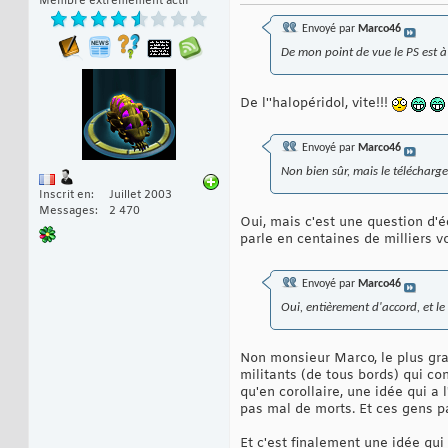
Membre extrêmement actif
Envoyé par
Marco46
De mon point de vue le PS est à 
De l''halopéridol, vite!!!
Envoyé par
Marco46
Non bien sûr, mais le télécharg
Inscrit en
Juillet 2003
Messages
2 470
Oui, mais c'est une question d'é
parle en centaines de milliers vo
Envoyé par
Marco46
Oui, entièrement d'accord, et le
Non monsieur Marco, le plus gra
militants (de tous bords) qui co
qu'en corollaire, une idée qui a
pas mal de morts. Et ces gens p
Et c'est finalement une idée qui 