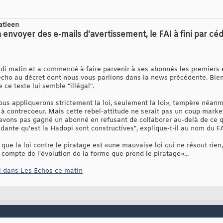
atleen
nvoyer des e-mails d'avertissement, le FAI à fini par cé
ndi matin et a commencé à faire parvenir à ses abonnés les premiers 
écho au décret dont nous vous parlions dans la news précédente. Bien
 ce texte lui semble "illégal".
ous appliquerons strictement la loi, seulement la loi», tempère néanm
 à contrecoeur. Mais cette rebel-attitude ne serait pas un coup marketi
'avons pas gagné un abonné en refusant de collaborer au-delà de ce 
ndante qu'est la Hadopi sont constructives", explique-t-il au nom du FA
que la loi contre le piratage est «une mauvaise loi qui ne résout rien
 compte de l'évolution de la forme que prend le piratage»...
l dans Les Echos ce matin