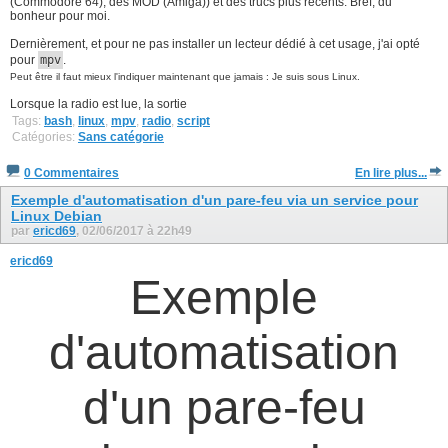
(Commodore 64), des MOD (Amiga)) et des trucs plus récents. Bref, du
bonheur pour moi.
Dernièrement, et pour ne pas installer un lecteur dédié à cet usage, j'ai opté
pour
mpv
.
Peut être il faut mieux l'indiquer maintenant que jamais : Je suis sous Linux.
Lorsque la radio est lue, la sortie
Tags:
bash
,
linux
,
mpv
,
radio
,
script
Catégories:
Sans catégorie
0 Commentaires
En lire plus...
Exemple d'automatisation d'un pare-feu via un service pour
Linux Debian
par
ericd69
, 02/06/2017 à 22h49
ericd69
Exemple
d'automatisation
d'un pare-feu