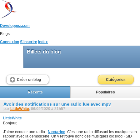
Developpez.com
Blogs
Connexion
S'inscrire
Index
Billets du blog
Créer un blog
Catégories
Récents
Populaires
Avoir des notifications sur une radio lue avec mpv
par
LittleWhite
, 06/09/2020 à 21h57
LittleWhite
Bonjour,
J'aime écouter une radio :
Nectarine
. C'est une radio diffusant les musiques en
rapport avec la demoscene. On y retrouve donc des musiques oldskool (SID