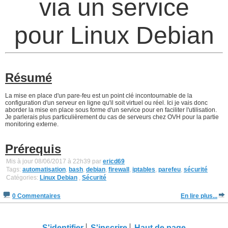
via un service
pour Linux Debian
Résumé
La mise en place d'un pare-feu est un point clé incontournable de la
configuration d'un serveur en ligne qu'il soit virtuel ou réel. Ici je vais donc
aborder la mise en place sous forme d'un service pour en faciliter l'utilisation.
Je parlerais plus particulièrement du cas de serveurs chez OVH pour la partie
monitoring externe.
Prérequis
Mis à jour 08/06/2017 à 22h39 par
ericd69
Tags:
automatisation
,
bash
,
debian
,
firewall
,
iptables
,
parefeu
,
sécurité
Catégories:
Linux Debian
,
Sécurité
0 Commentaires
En lire plus...
S'identifier
S'inscrire
Haut de page