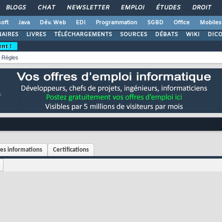
BLOGS
CHAT
NEWSLETTER
EMPLOI
ÉTUDES
DROIT
oft
Java
Dév. Web
EDI
Programmation
SGBD
Office
Mobiles
AIRES
LIVRES
TÉLÉCHARGEMENTS
SOURCES
DÉBATS
WIKI
DIC
ent !
Règles
es informations
Certifications