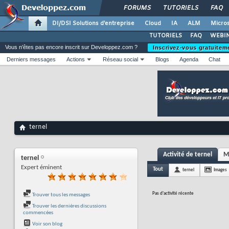
FORUMS
TUTORIELS
FAQ
DI/DSI Solutions d'entreprise
Cloud
IA
ALM
Micros
TUTORIELS
FAQ
WEBIN
Vous n'êtes pas encore inscrit sur Developpez.com ?
Inscrivez-vous gratuitem
Derniers messages
Actions
Réseau social
Blogs
Agenda
Chat
ternel
Activité de ternel
M
ternel
Expert éminent
Tout
ternel
Images
Pas d'activité récente
Trouver tous les messages
Trouver les dernières discussions
commencées
Voir son blog