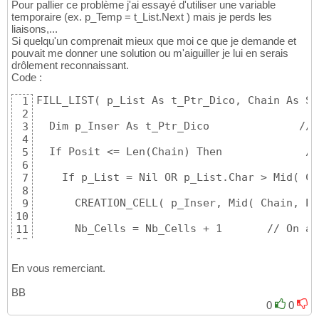
Pour pallier ce problème j'ai essayé d'utiliser une variable
temporaire (ex. p_Temp = t_List.Next ) mais je perds les
liaisons,...
Si quelqu'un comprenait mieux que moi ce que je demande et
pouvait me donner une solution ou m'aiguiller je lui en serais
drôlement reconnaissant.
Code :
FILL_LIST( p_List As t_Ptr_Dico, Chain As St
1
2
  Dim p_Inser As t_Ptr_Dico              // 
3
4
  If Posit <= Len(Chain) Then             //
5
6
    If p_List = Nil OR p_List.Char > Mid( Ch
7
8
      CREATION_CELL( p_Inser, Mid( Chain, Po
9
10
      Nb_Cells = Nb_Cells + 1       // On aj
11
12
      p_Inser.Other = p_List          // Chaî
13
14
En vous remerciant.
      p_List = p_Inser

15
BB
16
      FILL_LIST( p_List.Next, Chain, Nb_Cell
0
0
17