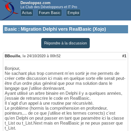
Developpez.com
Le Club des Développeurs et IT Pro
Actus
Forum Basic
Emploi
Basic
:
Migration Delphi vers RealBasic (Xojo)
Répondre à la discussion
BBouille
,
le 24/10/2020 à 00h52
#1
Bonjour,
Ne sachant plus trop comment m'en sortir je me permets de
créer cette discussion ici mais en quelque sorte elle serait peut-
être d'un ordre plus général que pour ma solution dans le
langage que j'utilise dorénavant.
Ayant utilisé un arbre binaire en Delphi il y a quelques années,
j'essaie de retranscrire le code en RealBasic.
Il s'agit d'un appel à une routine par récursivité.
Le problème (hormis la compréhension en profondeur,
pointeurs,... de ce que j'utilise et les termes corrects) c'est
qu'en Delphi on peut passer en tant que paramètre ici la classe
t_List ou t_List.Next mais en RealBasic je ne peux passer que
t_List.