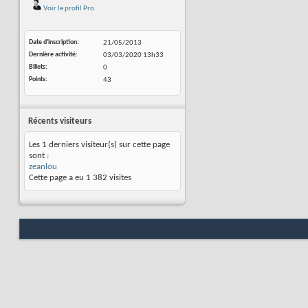
Voir le profil Pro
Date d'inscription
21/05/2013
Dernière activité
03/03/2020
13h33
Billets
0
Points
43
Récents visiteurs
Les 1 derniers visiteur(s) sur cette page
sont :
zeanlou
Cette page a eu
1 382
visites