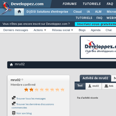
FORUMS
TUTORIELS
FAQ
DI/DSI Solutions d'entreprise
Cloud
IA
ALM
Micros
TUTORIELS
FAQ
WEBIN
Vous n'êtes pas encore inscrit sur Developpez.com ?
Inscrivez-vous gratuitem
Derniers messages
Actions
Réseau social
Blogs
Agenda
Chat
mru02
Activité de mru02
M
mru02
Membre confirmé
Tout
mru02
Amis
Pas d'activité récente
Trouver tous les messages
Trouver les dernières discussions
commencées
Voir son blog