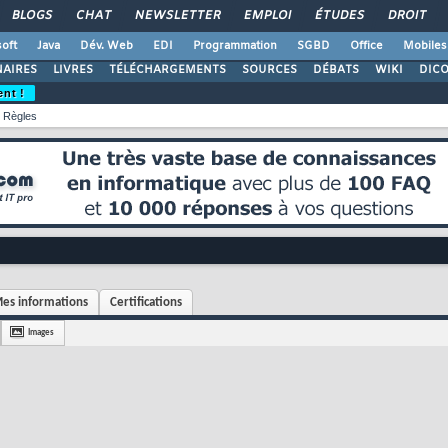
BLOGS
CHAT
NEWSLETTER
EMPLOI
ÉTUDES
DROIT
oft
Java
Dév. Web
EDI
Programmation
SGBD
Office
Mobiles
AIRES
LIVRES
TÉLÉCHARGEMENTS
SOURCES
DÉBATS
WIKI
DIC
ent !
Règles
es informations
Certifications
Images