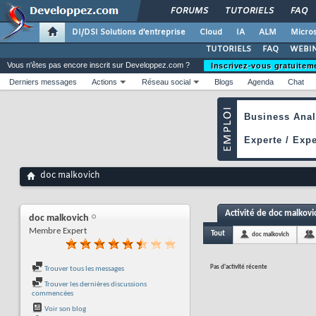
FORUMS
TUTORIELS
FAQ
DI/DSI Solutions d'entreprise
Cloud
IA
ALM
Micros
TUTORIELS
FAQ
WEBIN
Vous n'êtes pas encore inscrit sur Developpez.com ?
Inscrivez-vous gratuitem
Derniers messages
Actions
Réseau social
Blogs
Agenda
Chat
doc malkovich
Activité de doc malkovi
doc malkovich
Membre Expert
Tout
doc malkovich
Pas d'activité récente
Trouver tous les messages
Trouver les dernières discussions
commencées
Voir son blog