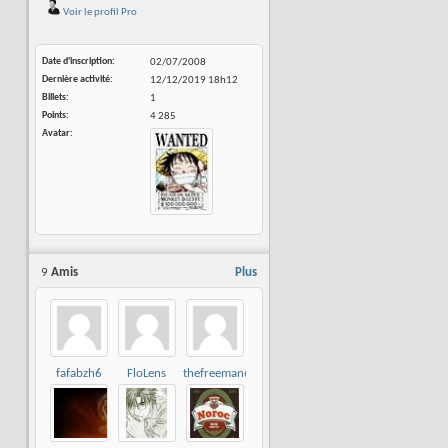
Voir le profil Pro
Date d'inscription
02/07/2008
Dernière activité
12/12/2019
18h12
Billets
1
Points
4 285
Avatar
9
Amis
Plus
fafabzh6
FloLens
thefreeman62