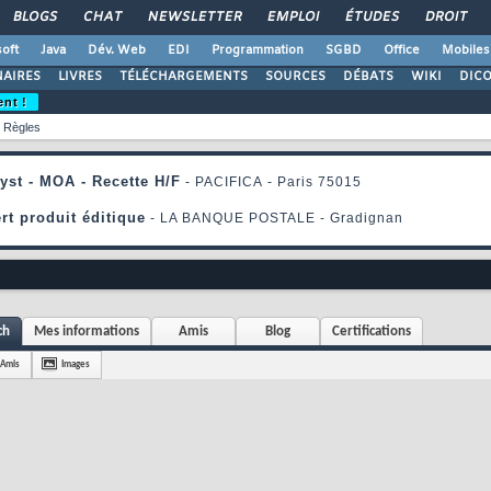
BLOGS
CHAT
NEWSLETTER
EMPLOI
ÉTUDES
DROIT
oft
Java
Dév. Web
EDI
Programmation
SGBD
Office
Mobiles
AIRES
LIVRES
TÉLÉCHARGEMENTS
SOURCES
DÉBATS
WIKI
DIC
ent !
Règles
ch
Mes informations
Amis
Blog
Certifications
Amis
Images