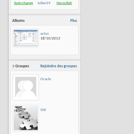
XxArchangexX
Julien59
NorocBzh
Albums
Plus
actus
18/10/2013
3
Groupes
Rejoindre des groupes
Oracle
SSII