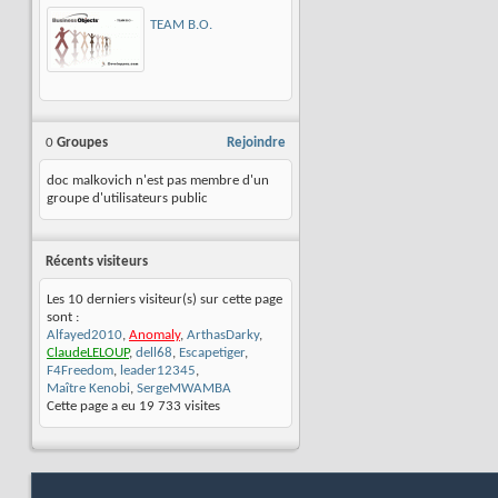
TEAM B.O.
0
Groupes
Rejoindre
doc malkovich n'est pas membre d'un
groupe d'utilisateurs public
Récents visiteurs
Les 10 derniers visiteur(s) sur cette page
sont :
Alfayed2010
,
Anomaly
,
ArthasDarky
,
ClaudeLELOUP
,
dell68
,
Escapetiger
,
F4Freedom
,
leader12345
,
Maître Kenobi
,
SergeMWAMBA
Cette page a eu
19 733
visites