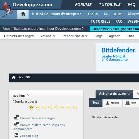
FORUMS
TUTORIELS
FAQ
DI/DSI Solutions d'entreprise
Cloud
IA
ALM
Micros
TUTORIELS
FAQ
WEBIN
Vous n'êtes pas encore inscrit sur Developpez.com ?
Inscrivez-vous gratuitem
Derniers messages
Actions
Réseau social
Blogs
Agenda
Chat
azzimu
Activité de azzimu
M
azzimu
Membre averti
Tout
azzimu
Amis
Pas d'activité récente
Trouver tous les messages
Trouver les dernières discussions
commencées
Voir son blog