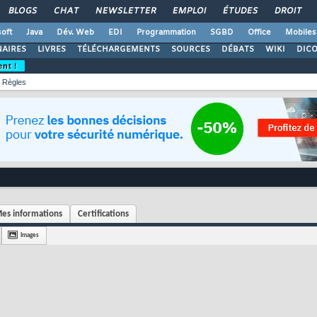
BLOGS
CHAT
NEWSLETTER
EMPLOI
ÉTUDES
DROIT
oft
Java
Dév. Web
EDI
Programmation
SGBD
Office
Mobiles
AIRES
LIVRES
TÉLÉCHARGEMENTS
SOURCES
DÉBATS
WIKI
DIC
ent !
Règles
es informations
Certifications
Images