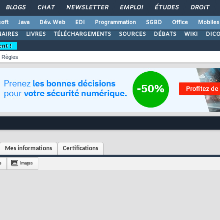
BLOGS
CHAT
NEWSLETTER
EMPLOI
ÉTUDES
DROIT
oft
Java
Dév. Web
EDI
Programmation
SGBD
Office
Mobiles
AIRES
LIVRES
TÉLÉCHARGEMENTS
SOURCES
DÉBATS
WIKI
DIC
ent !
Règles
Mes informations
Certifications
s
Images