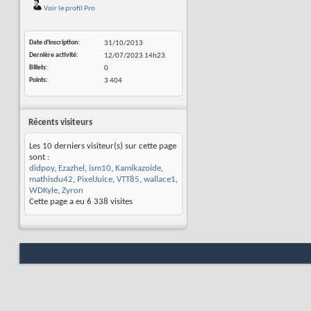
Voir le profil Pro
Date d'inscription
31/10/2013
Dernière activité
12/07/2023
14h23
Billets
0
Points
3 404
Récents visiteurs
Les 10 derniers visiteur(s) sur cette page
sont :
didpoy
,
Ezazhel
,
ism10
,
Kamikazoide
,
mathisdu42
,
PixelJuice
,
VTT85
,
wallace1
,
WDKyle
,
Zyron
Cette page a eu
6 338
visites