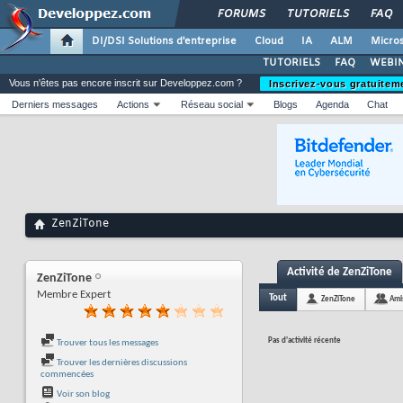
FORUMS
TUTORIELS
FAQ
DI/DSI Solutions d'entreprise
Cloud
IA
ALM
Micros
TUTORIELS
FAQ
WEBIN
Vous n'êtes pas encore inscrit sur Developpez.com ?
Inscrivez-vous gratuitem
Derniers messages
Actions
Réseau social
Blogs
Agenda
Chat
ZenZiTone
Activité de ZenZiTone
ZenZiTone
Membre Expert
Tout
ZenZiTone
Ami
Pas d'activité récente
Trouver tous les messages
Trouver les dernières discussions
commencées
Voir son blog