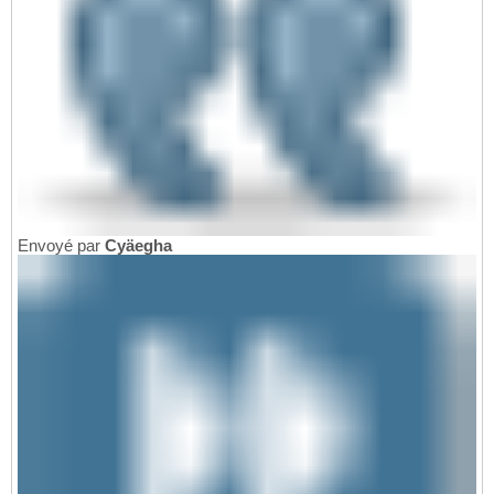
Envoyé par
Cyäegha