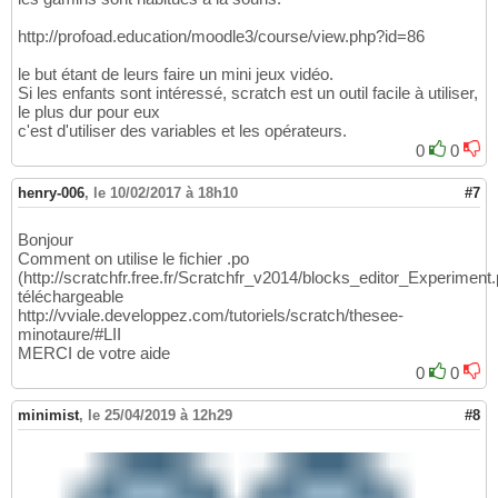
http://profoad.education/moodle3/course/view.php?id=86
le but étant de leurs faire un mini jeux vidéo.
Si les enfants sont intéressé, scratch est un outil facile à utiliser,
le plus dur pour eux
c'est d'utiliser des variables et les opérateurs.
0
0
henry-006
,
le 10/02/2017 à 18h10
#7
Bonjour
Comment on utilise le fichier .po
(http://scratchfr.free.fr/Scratchfr_v2014/blocks_editor_Experiment.
téléchargeable
http://vviale.developpez.com/tutoriels/scratch/thesee-
minotaure/#LII
MERCI de votre aide
0
0
minimist
,
le 25/04/2019 à 12h29
#8