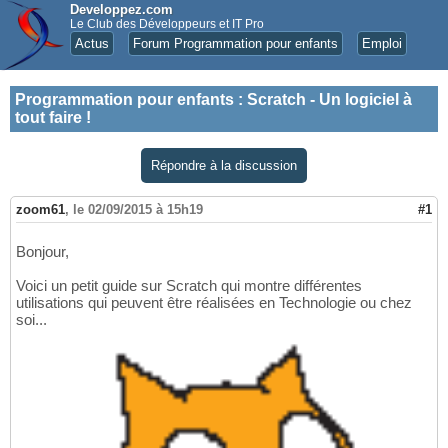
Developpez.com
Le Club des Développeurs et IT Pro
Actus
Forum Programmation pour enfants
Emploi
Programmation pour enfants
:
Scratch - Un logiciel à
tout faire !
Répondre à la discussion
zoom61
,
le 02/09/2015 à 15h19
#1
Bonjour,
Voici un petit guide sur Scratch qui montre différentes
utilisations qui peuvent être réalisées en Technologie ou chez
soi...