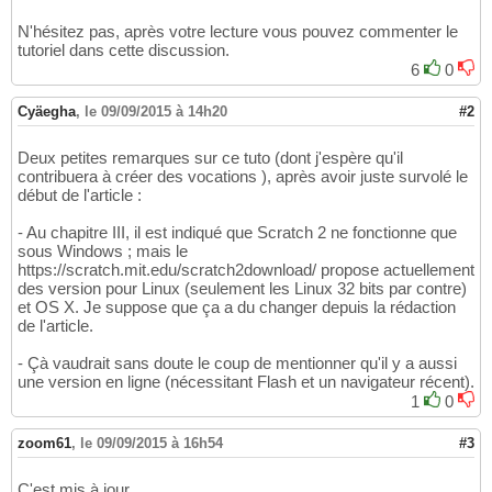
N'hésitez pas, après votre lecture vous pouvez commenter le
tutoriel dans cette discussion.
6
0
Cyäegha
,
le 09/09/2015 à 14h20
#2
Deux petites remarques sur ce tuto (dont j'espère qu'il
contribuera à créer des vocations ), après avoir juste survolé le
début de l'article :
- Au chapitre III, il est indiqué que Scratch 2 ne fonctionne que
sous Windows ; mais le
https://scratch.mit.edu/scratch2download/ propose actuellement
des version pour Linux (seulement les Linux 32 bits par contre)
et OS X. Je suppose que ça a du changer depuis la rédaction
de l'article.
- Çà vaudrait sans doute le coup de mentionner qu'il y a aussi
une version en ligne (nécessitant Flash et un navigateur récent).
1
0
zoom61
,
le 09/09/2015 à 16h54
#3
C'est mis à jour.