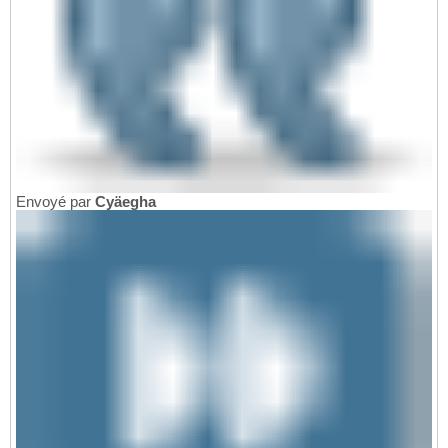
Envoyé par
Cyäegha