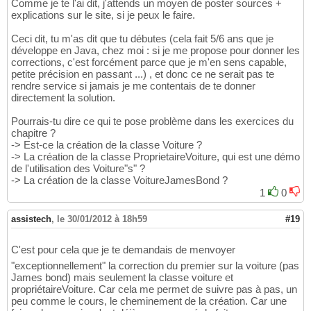
Comme je te l'ai dit, j'attends un moyen de poster sources +
explications sur le site, si je peux le faire.
Ceci dit, tu m'as dit que tu débutes (cela fait 5/6 ans que je
développe en Java, chez moi : si je me propose pour donner les
corrections, c'est forcément parce que je m'en sens capable,
petite précision en passant ...) , et donc ce ne serait pas te
rendre service si jamais je me contentais de te donner
directement la solution.
Pourrais-tu dire ce qui te pose problème dans les exercices du
chapitre ?
-> Est-ce la création de la classe Voiture ?
-> La création de la classe ProprietaireVoiture, qui est une démo
de l'utilisation des Voiture"s" ?
-> La création de la classe VoitureJamesBond ?
1
0
assistech
,
le 30/01/2012 à 18h59
#19
C'est pour cela que je te demandais de menvoyer
"exceptionnellement" la correction du premier sur la voiture (pas
James bond) mais seulement la classe voiture et
propriétaireVoiture. Car cela me permet de suivre pas à pas, un
peu comme le cours, le cheminement de la création. Car une