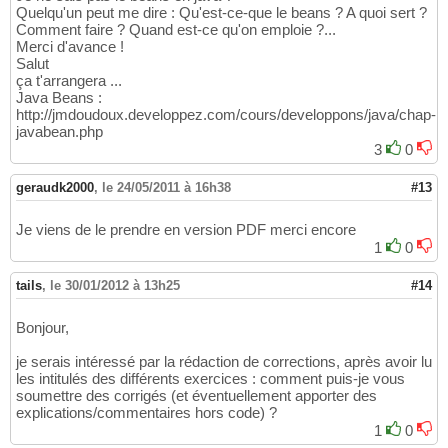
Quelqu'un peut me dire : Qu'est-ce-que le beans ? A quoi sert ?
Comment faire ? Quand est-ce qu'on emploie ?...
Merci d'avance !
Salut
ça t'arrangera ...
Java Beans :
http://jmdoudoux.developpez.com/cours/developpons/java/chap-
javabean.php
3
0
geraudk2000
,
le 24/05/2011 à 16h38
#13
Je viens de le prendre en version PDF merci encore
1
0
tails
,
le 30/01/2012 à 13h25
#14
Bonjour,
je serais intéressé par la rédaction de corrections, après avoir lu
les intitulés des différents exercices : comment puis-je vous
soumettre des corrigés (et éventuellement apporter des
explications/commentaires hors code) ?
1
0