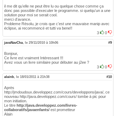
il me dit qu'elle ne peut être lu ou quelque chose comme ça
donc pas possible d'executer le programme. si quelqu'un a une
solution pour moi se serait cool.
merci d'avance.
Probleme Résolu, je crois que c'est une mauvaise manip avec
éclipse, ai recommencé et tutti va bene!!
3
0
javaNavCha
,
le 29/11/2010 à 10h06
#9
Bonjour,
Ce livre est vraiment Intéressant !!!
Avez vous un livre similaire pour débuter au j2ee ?
3
0
alainb
,
le 18/01/2011 à 21h38
#10
Après
http://jmdoudoux.developpez.com/cours/developpons/java/, ce
nouveau http://java.developpez.com/cours/ tombe à pic pour
mon initiation.
Le titre
http://java.developpez.com/livres-
collaboratifs/javaenfants/
est prometteur
Alain