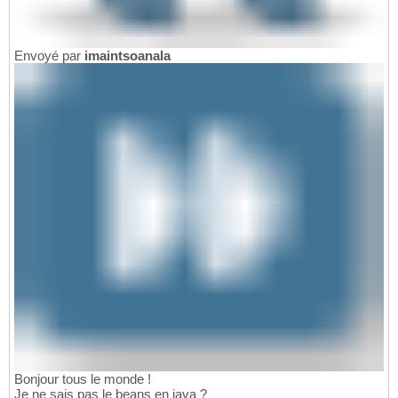
Envoyé par
imaintsoanala
Bonjour tous le monde !
Je ne sais pas le beans en java ?