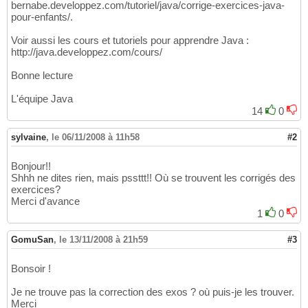
bernabe.developpez.com/tutoriel/java/corrige-exercices-java-
pour-enfants/.
Voir aussi les cours et tutoriels pour apprendre Java :
http://java.developpez.com/cours/
Bonne lecture
L'équipe Java
14
0
sylvaine
,
le 06/11/2008 à 11h58
#2
Bonjour!!
Shhh ne dites rien, mais pssttt!! Où se trouvent les corrigés des
exercices?
Merci d'avance
1
0
GomuSan
,
le 13/11/2008 à 21h59
#3
Bonsoir !
Je ne trouve pas la correction des exos ? où puis-je les trouver.
Merci