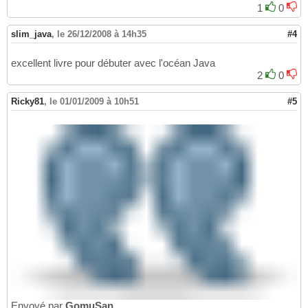
1
0
slim_java
,
le 26/12/2008 à 14h35
#4
excellent livre pour débuter avec l'océan Java
2
0
Ricky81
,
le 01/01/2009 à 10h51
#5
Envoyé par
GomuSan