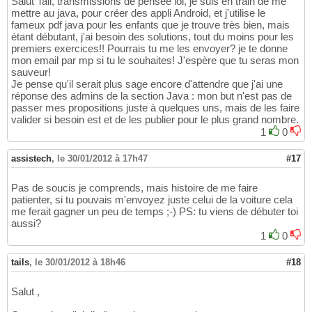
Salut Tail, transmissions de pensée lol, je suis en train de me
mettre au java, pour créer des appli Android, et j'utilise le
fameux pdf java pour les enfants que je trouve très bien, mais
étant débutant, j'ai besoin des solutions, tout du moins pour les
premiers exercices!! Pourrais tu me les envoyer? je te donne
mon email par mp si tu le souhaites! J'espère que tu seras mon
sauveur!
Je pense qu'il serait plus sage encore d'attendre que j'ai une
réponse des admins de la section Java : mon but n'est pas de
passer mes propositions juste à quelques uns, mais de les faire
valider si besoin est et de les publier pour le plus grand nombre.
1
0
assistech
,
le 30/01/2012 à 17h47
#17
Pas de soucis je comprends, mais histoire de me faire
patienter, si tu pouvais m'envoyez juste celui de la voiture cela
me ferait gagner un peu de temps ;-) PS: tu viens de débuter toi
aussi?
1
0
tails
,
le 30/01/2012 à 18h46
#18
Salut ,