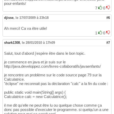
pour-enfants/
7
0
djisse
,
le 17/07/2009 à 23h18
#6
Ah merci! Ca va être utile!
1
0
shark1308
,
le 28/01/2010 à 17h09
#7
Salut, tout d'abord j'espère être dans le bon topic.
je commence en java et je suis sur le
http://java.developpez.com/livres-collaboratifs/javaenfants/
je rencontre un problème sur le code source page 79 sur la
Calculatrice.
"éclipse" ne reconnait pas la déclaration "calc" a la fin du code :
public static void main(String[] args) {
Calculatrice calc = new Calculatrice();
il me dit qu'elle ne peut être lu ou quelque chose comme ça
donc pas possible d'executer le programme. si quelqu'un a une
solution pour moi se serait cool.