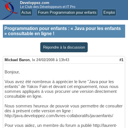
Developpez.com
Le Club des Développeurs et IT Pro
Actus
Forum Programmation pour enfants
Emploi
Programmation pour enfants
:
« Java pour les enfants
» consultable en ligne !
Répondre à la discussion
Mickael Baron
,
le 24/02/2008 à 13h43
#1
Bonjour,
Vous avez été nombreux à apprécier le livre "Java pour les
enfants" de Yakov Fain et devant cet engouement, nous nous
sommes appliqués à vous procurer une version directement
consultable en ligne.
Nous sommes heureux de pouvoir vous permettre de consulter
dès à présent cette version en ligne :
http://java.developpez.com/livres-collaboratifs/javaenfants/
Pour vous aidez, un membre du forum a publié http://laurent-