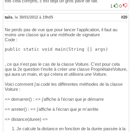
fois cela compris, c'est déjà un gros pavé de fait.
1
0
tails
,
le 30/01/2012 à 19h05
#20
Ne perds pas de vue que pour lancer l'application, il faut au
moins une classe qui a une méthode de signature
Code :
public static void main(String [] args)
, ce qui n'est pas le cas de la classe Voiture. C'est pour cela
que la 2e question t'invite à créer une classe PropriétaireVoiture,
qui aura un main, et qui créera et utilisera une Voiture.
Voici comment j'ai codé les différentes méthodes de la classe
Voiture :
=> demarrer() : => j'affiche à l'écran que je démarre
=> arreter() : => j'affiche à l'écran que je m'arrête
=> distance(duree) =>
Je calcule la distance en fonction de la durée passée à la