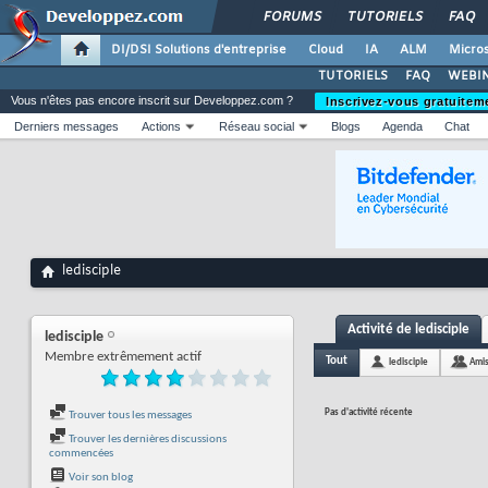
FORUMS
TUTORIELS
FAQ
DI/DSI Solutions d'entreprise
Cloud
IA
ALM
Micros
TUTORIELS
FAQ
WEBIN
Vous n'êtes pas encore inscrit sur Developpez.com ?
Inscrivez-vous gratuitem
Derniers messages
Actions
Réseau social
Blogs
Agenda
Chat
ledisciple
Activité de ledisciple
ledisciple
Membre extrêmement actif
Tout
ledisciple
Ami
Pas d'activité récente
Trouver tous les messages
Trouver les dernières discussions
commencées
Voir son blog