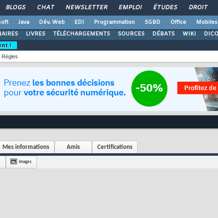
BLOGS
CHAT
NEWSLETTER
EMPLOI
ÉTUDES
DROIT
oft
Java
Dév. Web
EDI
Programmation
SGBD
Office
Mobiles
AIRES
LIVRES
TÉLÉCHARGEMENTS
SOURCES
DÉBATS
WIKI
DIC
ent !
Règles
Mes informations
Amis
Certifications
s
Images