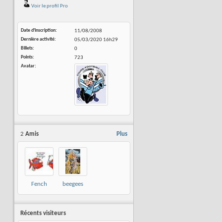
Voir le profil Pro
Date d'inscription
11/08/2008
Dernière activité
05/03/2020
16h29
Billets
0
Points
723
Avatar
2
Amis
Plus
Fench
beegees
Récents visiteurs