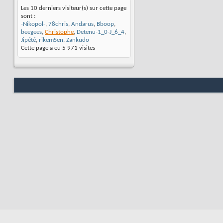
Les 10 derniers visiteur(s) sur cette page
sont :
-Nikopol-
,
78chris
,
Andarus
,
Bboop
,
beegees
,
Christophe
,
Detenu-1_0-J_6_4
,
Jipété
,
rikemSen
,
Zankudo
Cette page a eu
5 971
visites