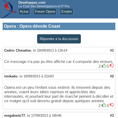
Developpez.com
Le Club des Développeurs et IT Pro
Actus
Forum Opera
Emploi
Opera
:
Opera dévoile Coast
Répondre à la discussion
Cedric Chevalier
,
le 10/09/2013 à 13h14
#1
Ce message n'a pas pu être affiché car il comporte des erreurs.
2
0
imikado
,
le 10/09/2013 à 21h03
#2
Opera est un peu l'enfant sous estimé: ils innovent depuis des
années, voient leurs idées reprises et appréciées des
internautes, et pourtant leur part de marché peinent à décoller et
ce malgré qu'il soit devenu gratuit depuis quelques années
2
0
megahertz77
,
le 17/09/2013 à 18h46
#3