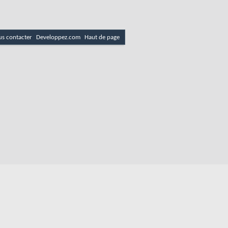
s contacter
Developpez.com
Haut de page
es
Politique de cookies