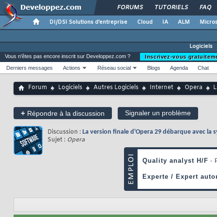
FORUMS
TUTORIELS
FAQ
DI/DSI Solutions d'entreprise
Cloud
IA
ALM
Micros
Logiciels
Vous n'êtes pas encore inscrit sur Developpez.com ?
Inscrivez-vous gratuitem
Derniers messages
Actions
Réseau social
Blogs
Agenda
Chat
Forum
Logiciels
Autres Logiciels
Internet
Opera
L
+
Signaler un problème
Répondre à la discussion
Discussion :
La version finale d'Opera 29 débarque avec la 
Sujet :
Opera