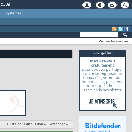
CLUB
Systèmes
Recherche avancée
Navigation
Inscrivez-vous
gratuitement
pour pouvoir participer,
suivre les réponses en
temps réel, voter pour
les messages, poser vos
propres questions et
recevoir la newsletter
Outils de la discussion
Affichage