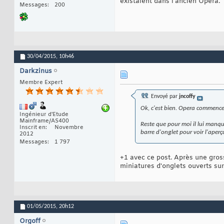
existaient dans l'ancien Opera.
Messages
200
30/04/2015,
10h46
Darkzinus
Membre Expert
Envoyé par
jncoffy
Ok, c'est bien. Opera commence
Ingénieur d'Etude
Mainframe/AS400
Reste que pour moi il lui manqu
Inscrit en
Novembre
barre d'onglet pour voir l'aper
2012
Messages
1 797
+1 avec ce post. Après une gross
miniatures d'onglets ouverts sur
01/05/2015,
20h12
Orgoff