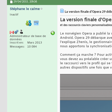
29/04/2015,
20h36
Stéphane le calme
La version finale d'Opera 29 dé
Inactif
La version finale d'Op
et des raccourcis claviers personnalisables
Le norvégien Opera a publié la 
Administrateur de base de
Android. Opera 29 débarque ave
données
l’explique Zhenis, le gestionnai
Inscrit en
Mars 2013
nous apportons la synchronisatio
Messages
10 084
Comment ça marche ? Pour activer
vous devez au préalable créer u
le raccourci vers le profil qui s
autres dispositifs une fois que