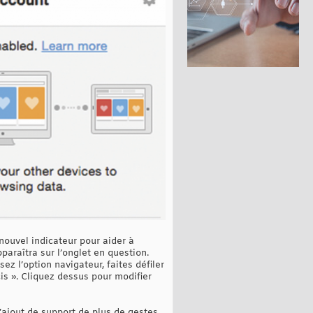
nouvel indicateur pour aider à
araîtra sur l’onglet en question.
z l’option navigateur, faites défiler
cis ». Cliquez dessus pour modifier
’ajout de support de plus de gestes