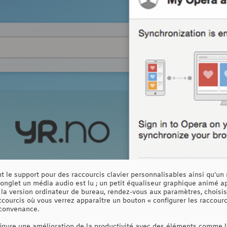
 le support pour des raccourcis clavier personnalisables ainsi qu’un 
nglet un média audio est lu ; un petit équaliseur graphique animé app
 la version ordinateur de bureau, rendez-vous aux paramètres, choisisse
accourcis où vous verrez apparaître un bouton « configurer les raccour
 convenance.
figure une amélioration de la productivité avec des éléments comme l