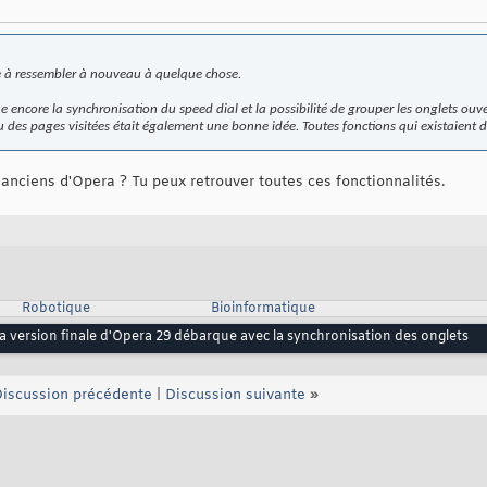
 à ressembler à nouveau à quelque chose.
e encore la synchronisation du speed dial et la possibilité de grouper les onglets ou
çu des pages visitées était également une bonne idée. Toutes fonctions qui existaient 
s anciens d'Opera ? Tu peux retrouver toutes ces fonctionnalités.
Robotique
Bioinformatique
a version finale d'Opera 29 débarque avec la synchronisation des onglets
iscussion précédente
|
Discussion suivante
»