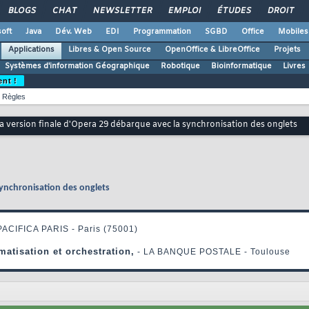
BLOGS
CHAT
NEWSLETTER
EMPLOI
ÉTUDES
DROIT
oft
Java
Dév. Web
EDI
Programmation
SGBD
Office
Mobiles
Applications
Libres & Open Source
OpenOffice & LibreOffice
Projets
Systèmes d'information Géographique
Robotique
Bioinformatique
Livres
ent !
Règles
a version finale d'Opera 29 débarque avec la synchronisation des onglets
synchronisation des onglets