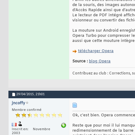
de la souris, des images autonom
d'Accès Rapide ainsi que d’autr
Le lecteur de PDF intégré affich
visionneur ou convertir des fichi
La mouture sur Android enregist
Opera Turbo pour compresser les
aussi que cette mouture intègre 
télécharger Opera
Source :
blog Opera
Contribuez au club : Corrections, sug
29/04/2015,
21h01
jncoffy
Membre confirmé
Ok, c'est bien. Opera commence
Reste que pour moi il lui manque
Inscrit en
Novembre
redimensionnement de la barre d
2003