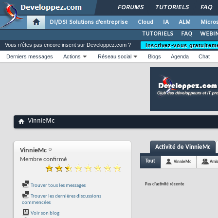
FORUMS
TUTORIELS
FAQ
DI/DSI Solutions d'entreprise
Cloud
IA
ALM
Micros
TUTORIELS
FAQ
WEBIN
Vous n'êtes pas encore inscrit sur Developpez.com ?
Inscrivez-vous gratuitem
Derniers messages
Actions
Réseau social
Blogs
Agenda
Chat
VinnieMc
Activité de VinnieMc
VinnieMc
Membre confirmé
Tout
VinnieMc
Ami
Pas d'activité récente
Trouver tous les messages
Trouver les dernières discussions
commencées
Voir son blog