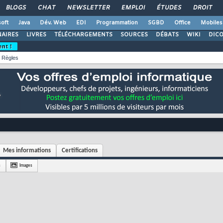
BLOGS
CHAT
NEWSLETTER
EMPLOI
ÉTUDES
DROIT
oft
Java
Dév. Web
EDI
Programmation
SGBD
Office
Mobiles
AIRES
LIVRES
TÉLÉCHARGEMENTS
SOURCES
DÉBATS
WIKI
DIC
ent !
Règles
Mes informations
Certifications
s
Images