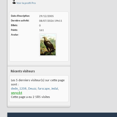
Voir le profil Pro
Date d'inscription
29/12/2005
Dernière activité
08/07/2026
19h11
Billets
0
Points
161
Avatar
Récents visiteurs
Les 5 derniers visiteur(s) sur cette page
sont :
dede_1206
,
Deuzz
,
farscape
,
Jedai
,
sevyc64
Cette page a eu
2 585
visites