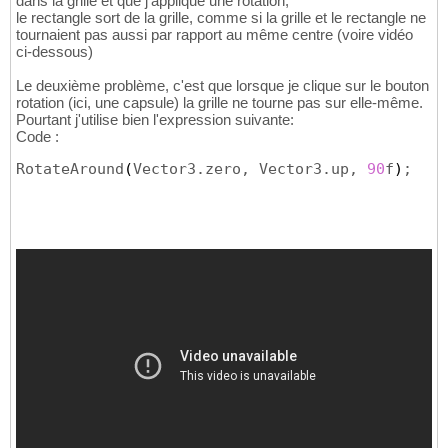
dans la grille et que j'applique une rotation,
le rectangle sort de la grille, comme si la grille et le rectangle ne
tournaient pas aussi par rapport au même centre (voire vidéo
ci-dessous)
Le deuxième problème, c'est que lorsque je clique sur le bouton
rotation (ici, une capsule) la grille ne tourne pas sur elle-même.
Pourtant j'utilise bien l'expression suivante:
Code :
RotateAround
(
Vector3.zero, Vector3.up, 
90
f
)
;