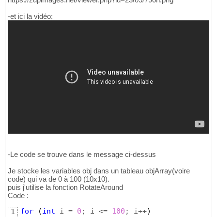
-et ici la vidéo:
-Le code se trouve dans le message ci-dessus
Je stocke les variables obj dans un tableau objArray(voire
code) qui va de 0 à 100 (10x10).
puis j'utilise la fonction RotateAround
Code :
for
(
int
 i = 
0
; i <= 
100
; i++
)
1