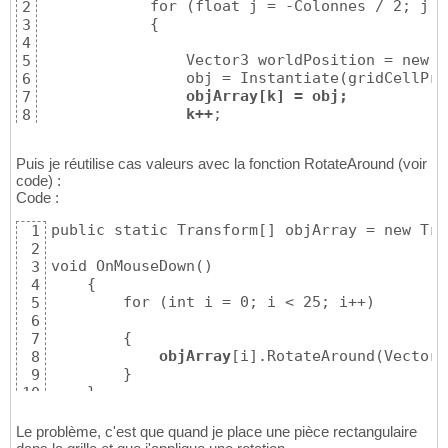
            for (float j = -Colonnes / 2; j <
2
            {

3
4
                Vector3 worldPosition = new V
5
                obj = Instantiate(gridCellPre
6
objArray[k] = obj;
7
k++
;
8
9
Puis je réutilise cas valeurs avec la fonction RotateAround (voir
code) :
Code :
public static Transform[] objArray = new Tra
1
2
void OnMouseDown()

3
    {

4
        for (int i = 0; i < 25; i++)

5
6
        {

7
objArray
[i].RotateAround(Vector3
8
        }

9
    }
10
11
Le problème, c'est que quand je place une pièce rectangulaire