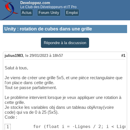
Developpez.com
Le Club des Développeurs et IT Pro
Actus
Forum Unity
Emploi
Unity
:
rotation de cubes dans une grille
Répondre à la discussion
julius1983
,
le 29/01/2023 à 18h57
#1
Salut à tous,
Je viens de créer une grille 5x5, et une pièce rectangulaire que
l'on place dans cette grille.
Tout se passe parfaitement.
Le problème intervient lorsque je veux appliquer une rotation à
cette grille.
Je stocke les variables obj dans un tableau objArray(voire
code) qui va de 0 à 25 (5x5).
Code :
        for (float i = -Lignes / 2; i < Ligne
1