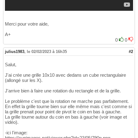
Merci pour votre aide,
A+
0
0
julius1983
,
le 02/02/2023 à 16h35
#2
Salut,
J'ai crée une grille 10x10 avec dedans un cube rectangulaire
(allongé sur les X).
J'arrive bien à faire une rotation du rectangle et de la grille.
Le problème c'est que la rotation ne marche pas parfaitement.
En effet la grille tourne bien sur elle même mais c'est comme si
la grille prenait pour point de pivot le coin en bas à gauche.
La grille tourne autour du coin en bas à gauche (voir image et
vidéo).
-ici l'image:
https://zupimages.net/viewer.php?id=23/05/790n.png