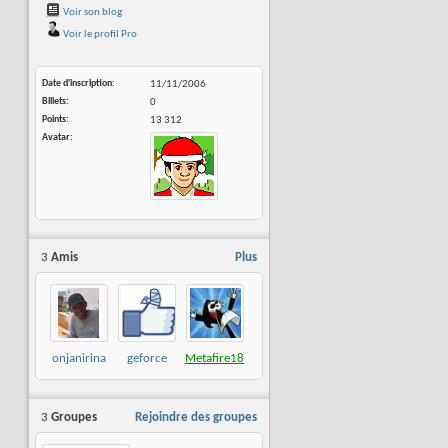
Voir son blog
Voir le profil Pro
Date d'inscription
11/11/2006
Billets
0
Points
13 312
Avatar
3
Amis
Plus
onjanirina
geforce
Metafire18
3
Groupes
Rejoindre des groupes