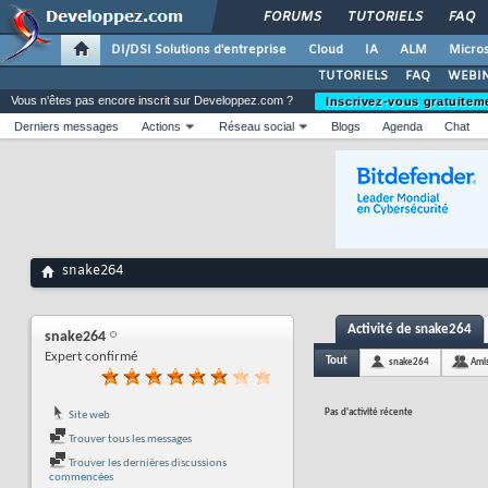
FORUMS
TUTORIELS
FAQ
DI/DSI Solutions d'entreprise
Cloud
IA
ALM
Micros
TUTORIELS
FAQ
WEBIN
Vous n'êtes pas encore inscrit sur Developpez.com ?
Inscrivez-vous gratuitem
Derniers messages
Actions
Réseau social
Blogs
Agenda
Chat
snake264
Activité de snake264
snake264
Expert confirmé
Tout
snake264
Ami
Pas d'activité récente
Site web
Trouver tous les messages
Trouver les dernières discussions
commencées