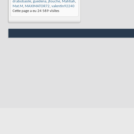
drabobasile
,
guedena
,
jfouche
,
Mahtiah
,
Mat.M
,
MAXIMATOR72
,
valentin92240
Cette page a eu
24 569
visites