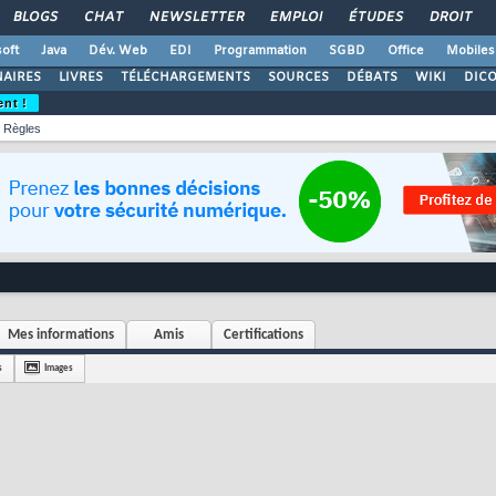
BLOGS
CHAT
NEWSLETTER
EMPLOI
ÉTUDES
DROIT
oft
Java
Dév. Web
EDI
Programmation
SGBD
Office
Mobiles
AIRES
LIVRES
TÉLÉCHARGEMENTS
SOURCES
DÉBATS
WIKI
DIC
ent !
Règles
Mes informations
Amis
Certifications
s
Images