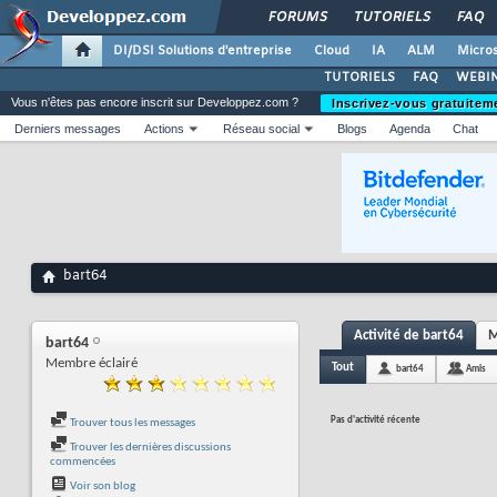
FORUMS
TUTORIELS
FAQ
DI/DSI Solutions d'entreprise
Cloud
IA
ALM
Micros
TUTORIELS
FAQ
WEBIN
Vous n'êtes pas encore inscrit sur Developpez.com ?
Inscrivez-vous gratuitem
Derniers messages
Actions
Réseau social
Blogs
Agenda
Chat
bart64
Activité de bart64
M
bart64
Membre éclairé
Tout
bart64
Amis
Pas d'activité récente
Trouver tous les messages
Trouver les dernières discussions
commencées
Voir son blog