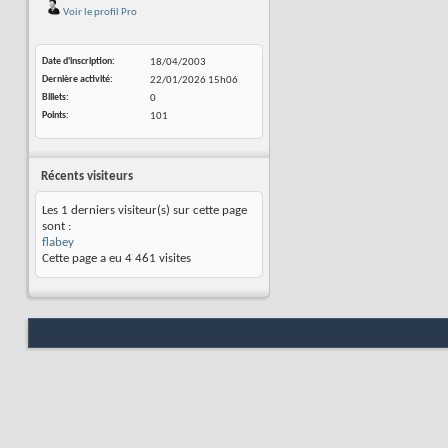
Voir le profil Pro
Date d'inscription
18/04/2003
Dernière activité
22/01/2026
15h06
Billets
0
Points
101
Récents visiteurs
Les 1 derniers visiteur(s) sur cette page
sont :
flabey
Cette page a eu
4 461
visites