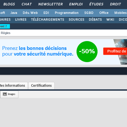
BLOGS
CHAT
NEWSLETTER
EMPLOI
ÉTUDES
DROIT
oft
Java
Dév. Web
EDI
Programmation
SGBD
Office
Mobiles
AIRES
LIVRES
TÉLÉCHARGEMENTS
SOURCES
DÉBATS
WIKI
DIC
ent !
Règles
es informations
Certifications
Images