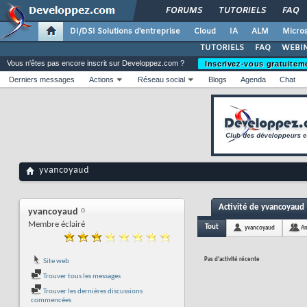
FORUMS
TUTORIELS
FAQ
DI/DSI Solutions d'entreprise
Cloud
IA
ALM
Micros
TUTORIELS
FAQ
WEBIN
Vous n'êtes pas encore inscrit sur Developpez.com ?
Inscrivez-vous gratuitem
Derniers messages
Actions
Réseau social
Blogs
Agenda
Chat
yvancoyaud
Activité de yvancoyaud
yvancoyaud
Membre éclairé
Tout
yvancoyaud
Am
Pas d'activité récente
Site web
Trouver tous les messages
Trouver les dernières discussions
commencées