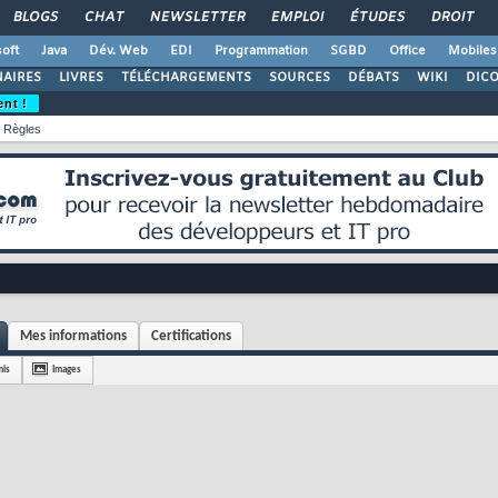
BLOGS
CHAT
NEWSLETTER
EMPLOI
ÉTUDES
DROIT
oft
Java
Dév. Web
EDI
Programmation
SGBD
Office
Mobiles
AIRES
LIVRES
TÉLÉCHARGEMENTS
SOURCES
DÉBATS
WIKI
DIC
ent !
Règles
Mes informations
Certifications
is
Images