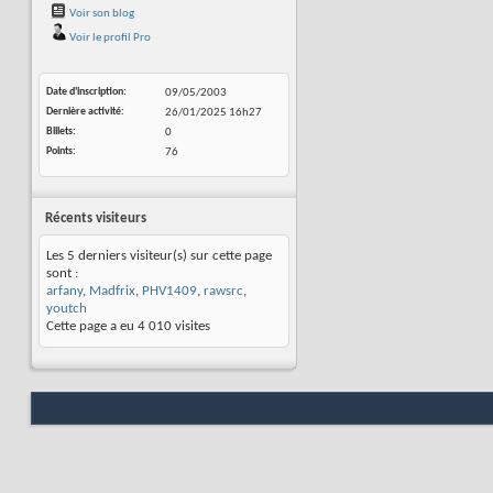
Voir son blog
Voir le profil Pro
Date d'inscription
09/05/2003
Dernière activité
26/01/2025
16h27
Billets
0
Points
76
Récents visiteurs
Les 5 derniers visiteur(s) sur cette page
sont :
arfany
,
Madfrix
,
PHV1409
,
rawsrc
,
youtch
Cette page a eu
4 010
visites