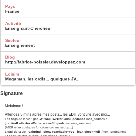
Pays
France
Activité
Enseignant-Chercheur
Secteur
Enseignement
Blog
http://fabrice-boissier.developpez.com
Loisirs
Megaman, les ordis... quelques JV...
Signature
--
Metalman !
Attendez 5 mins après mes posts... les EDIT vont vite avec moi...
Les flags de la vie : gcc
-W -Wall -Werror -ansi -pedantic
mes_sources.c
gcc
-Wall -Wextra -Werror -std=c99 -pedantic
mes_sources.c
(ANSI retire quelques fonctions comme strdup...)
L'outil de la vie :
valgrind --show-reachable=yes --leak-check=full
./mon_programme
Et s'assurer que la logique est bonne "aussi" !