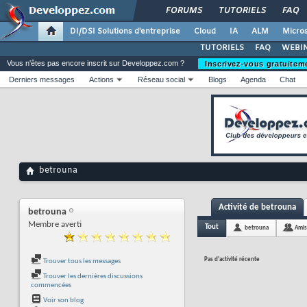
FORUMS
TUTORIELS
FAQ
DI/DSI Solutions d'entreprise
Cloud
IA
ALM
Micros
TUTORIELS
FAQ
WEBIN
Vous n'êtes pas encore inscrit sur Developpez.com ?
Inscrivez-vous gratuitem
Derniers messages
Actions
Réseau social
Blogs
Agenda
Chat
betrouna
Activité de betrouna
betrouna
Membre averti
Tout
betrouna
Amis
Pas d'activité récente
Trouver tous les messages
Trouver les dernières discussions
commencées
Voir son blog