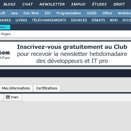
BLOGS
CHAT
NEWSLETTER
EMPLOI
ÉTUDES
DROIT
oft
Java
Dév. Web
EDI
Programmation
SGBD
Office
Mobiles
AIRES
LIVRES
TÉLÉCHARGEMENTS
SOURCES
DÉBATS
WIKI
DIC
ent !
Règles
Mes informations
Certifications
Images