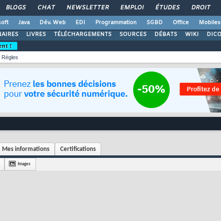
BLOGS
CHAT
NEWSLETTER
EMPLOI
ÉTUDES
DROIT
oft
Java
Dév. Web
EDI
Programmation
SGBD
Office
Mobiles
AIRES
LIVRES
TÉLÉCHARGEMENTS
SOURCES
DÉBATS
WIKI
DIC
ent !
Règles
Mes informations
Certifications
Images