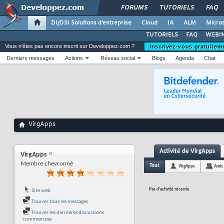
FORUMS
TUTORIELS
FAQ
DI/DSI Solutions d'entreprise
Cloud
IA
ALM
Micros
TUTORIELS
FAQ
WEBIN
Vous n'êtes pas encore inscrit sur Developpez.com ?
Inscrivez-vous gratuitem
Derniers messages
Actions
Réseau social
Blogs
Agenda
Chat
VirgApps
Activité de VirgApps
VirgApps
Membre chevronné
Tout
VirgApps
Amis
Pas d'activité récente
Site web
Trouver tous les messages
Trouver les dernières discussions
commencées