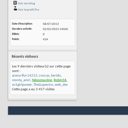
Voir son blog
Voir le profil Pro
Date d'inscription
08/07/2013
Dernière activité
02/02/2023
14h00
Billets
0
Points
434
Récents visiteurs
Les 9 derniers visiteur(s) sur cette page
sont :
arena-flor14213
,
concas
,
kerido
,
monta_amri
,
Népomucène
,
Robin56
,
sn1girlpower
,
TheLLspectre
,
web_des
Cette page a eu
3 457
visites