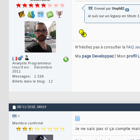
Envoyé par
Steph82
Je suis sur un legacy en Struts 1
N'hésitez pas à consulter la
FAQ Ja
Ma
page Developpez
| Mon
profil 
Analyste Programmeur
Inscrit en
Décembre
2011
Messages
1 326
Billets dans le blog
12
08/11/2018,
06h59
tlt
Membre confirmé
Je ne sais pas si ça compte mais