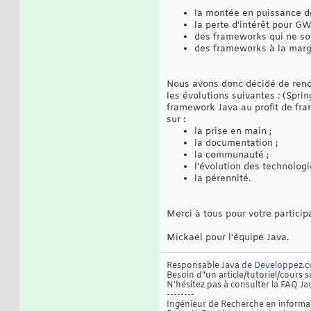
la montée en puissance de
la perte d'intérêt pour GW
des frameworks qui ne sont
des frameworks à la marge 
Nous avons donc décidé de reno
les évolutions suivantes : (Spri
framework Java au profit de fram
sur :
la prise en main ;
la documentation ;
la communauté ;
l'évolution des technolog
la pérennité.
Merci à tous pour votre particip
Mickael pour l'équipe Java.
Responsable
Java de Developpez.
Besoin d"un article/tutoriel/cours s
N'hésitez pas à consulter la
FAQ Ja
--------
Ingénieur de Recherche en inform