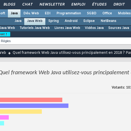
BLOGS
CHAT
NEWSLETTER
EMPLOI
ÉTUDES
DROIT
oft
Java
Dév. Web
EDI
Programmation
SGBD
Office
Mobiles
Java
Java Web
Spring
Android
Eclipse
NetBeans
Java Web
Tutoriels Java Web
Livres Java Web
Vidéos Java
Sources Java
ent !
Règles
Web
Quel framework Web Java utilisez-vous principalement en 2018 ? Par
Quel framework Web Java utilisez-vous principalement 
Votants
10