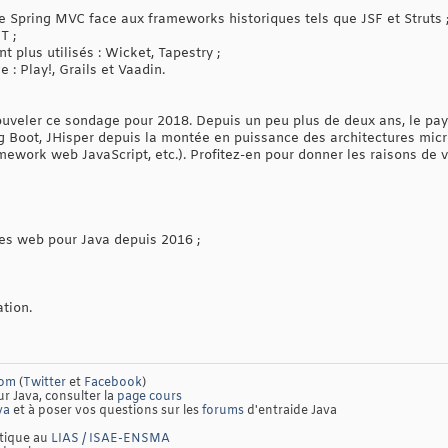
 Spring MVC face aux frameworks historiques tels que JSF et Struts 
T ;
 plus utilisés : Wicket, Tapestry ;
: Play!, Grails et Vaadin.
uveler ce sondage pour 2018. Depuis un peu plus de deux ans, le pay
ng Boot, JHisper depuis la montée en puissance des architectures micro
ework web JavaScript, etc.). Profitez-en pour donner les raisons de 
ies web pour Java depuis 2016 ;
ation.
com
(
Twitter
et
Facebook
)
ur Java, consulter la
page cours
va
et à poser vos questions sur les
forums
d'entraide Java
atique au
LIAS / ISAE-ENSMA