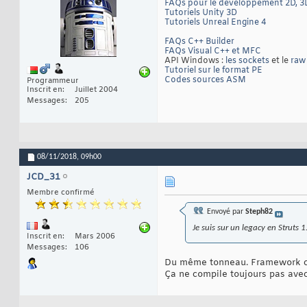
FAQs pour le developpement 2D, 3D
Tutoriels Unity 3D
Tutoriels Unreal Engine 4
FAQs C++ Builder
FAQs Visual C++ et MFC
API Windows :
les sockets
et le
raw
Tutoriel sur le format PE
Codes sources ASM
Programmeur
Inscrit en
Juillet 2004
Messages
205
08/11/2018,
09h00
JCD_31
Membre confirmé
Envoyé par
Steph82
Je suis sur un legacy en Struts 1
Inscrit en
Mars 2006
Messages
106
Du même tonneau. Framework cli
Ça ne compile toujours pas ave