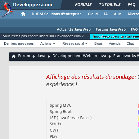
FORUMS
TUTORIELS
FAQ
DI/DSI Solutions d'entreprise
Cloud
IA
ALM
Micros
Actualités Java Web
Forums Java Web
FAQ 
Vous n'êtes pas encore inscrit sur Developpez.com ?
Inscrivez-vous gratuitem
Derniers messages
Actions
Réseau social
Blogs
Agenda
Chat
Forum
Java
Développement Web en Java
Frameworks 
Affichage des résultats du sondage:
expérience !
Spring MVC
Spring Boot
JSF (Java Server Faces)
Struts
GWT
Play