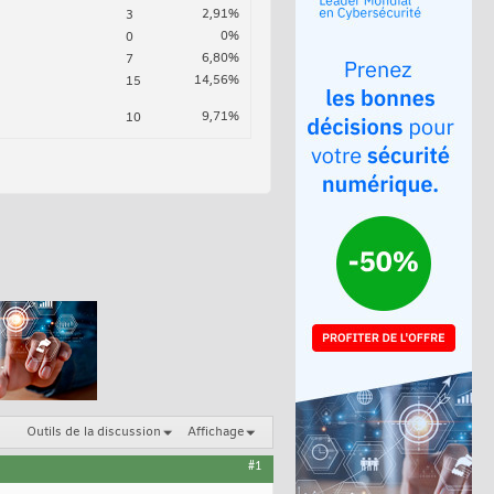
2,91%
3
0%
0
6,80%
7
14,56%
15
9,71%
10
Outils de la discussion
Affichage
#1