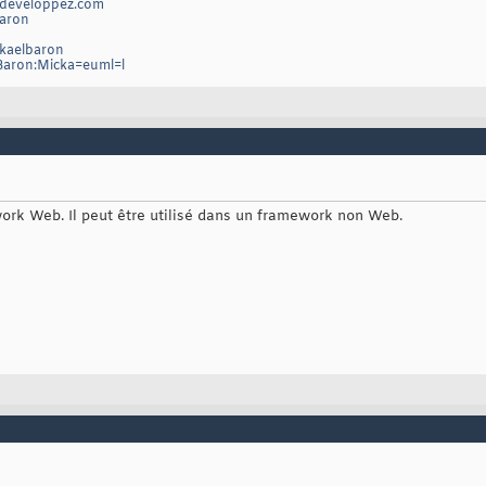
developpez.com
baron
ckaelbaron
/Baron:Micka=euml=l
ork Web. Il peut être utilisé dans un framework non Web.