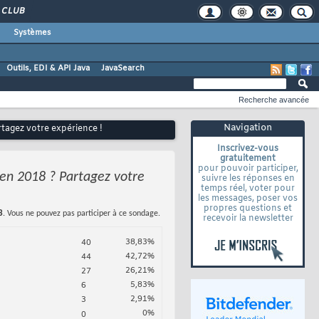
CLUB
Systèmes
Outils, EDI & API Java
JavaSearch
Recherche avancée
Navigation
tagez votre expérience !
Inscrivez-vous
gratuitement
pour pouvoir participer,
en 2018 ? Partagez votre
suivre les réponses en
temps réel, voter pour
les messages, poser vos
propres questions et
3
. Vous ne pouvez pas participer à ce sondage.
recevoir la newsletter
38,83%
40
42,72%
44
26,21%
27
5,83%
6
2,91%
3
0%
0