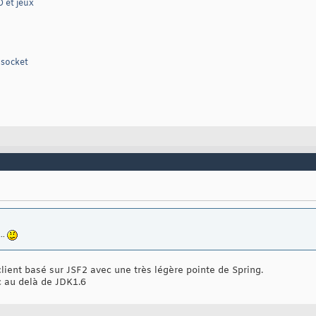
 et jeux
 socket
...
ent basé sur JSF2 avec une très légère pointe de Spring.
c au delà de JDK1.6