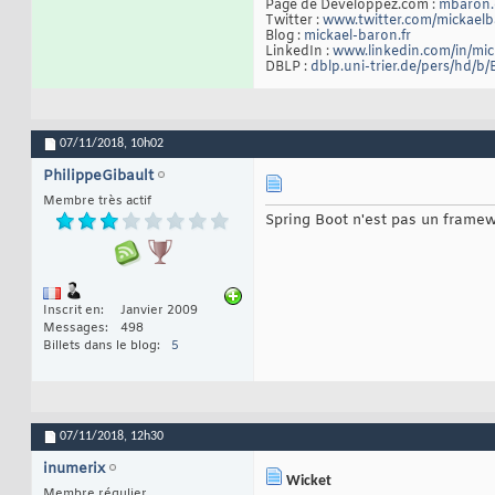
Page de Developpez.com :
mbaron.
Twitter :
www.twitter.com/mickael
Blog :
mickael-baron.fr
LinkedIn :
www.linkedin.com/in/mi
DBLP :
dblp.uni-trier.de/pers/hd/b
07/11/2018,
10h02
PhilippeGibault
Membre très actif
Spring Boot n'est pas un framew
Inscrit en
Janvier 2009
Messages
498
Billets dans le blog
5
07/11/2018,
12h30
inumerix
Wicket
Membre régulier