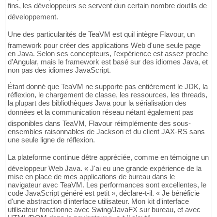
fins, les développeurs se servent dun certain nombre doutils de
développement.
Une des particularités de TeaVM est quil intègre Flavour, un
framework pour créer des applications Web d'une seule page
en Java. Selon ses concepteurs, l'expérience est assez proche
d'Angular, mais le framework est basé sur des idiomes Java, et
non pas des idiomes JavaScript.
Étant donné que TeaVM ne supporte pas entièrement le JDK, la
réflexion, le chargement de classe, les ressources, les threads,
la plupart des bibliothèques Java pour la sérialisation des
données et la communication réseau nétant également pas
disponibles dans TeaVM, Flavour réimplémente des sous-
ensembles raisonnables de Jackson et du client JAX-RS sans
une seule ligne de réflexion.
La plateforme continue dêtre appréciée, comme en témoigne un
développeur Web Java. « J'ai eu une grande expérience de la
mise en place de mes applications de bureau dans le
navigateur avec TeaVM. Les performances sont excellentes, le
code JavaScript généré est petit », déclare-t-il. « Je bénéficie
d'une abstraction d'interface utilisateur. Mon kit d'interface
utilisateur fonctionne avec Swing/JavaFX sur bureau, et avec