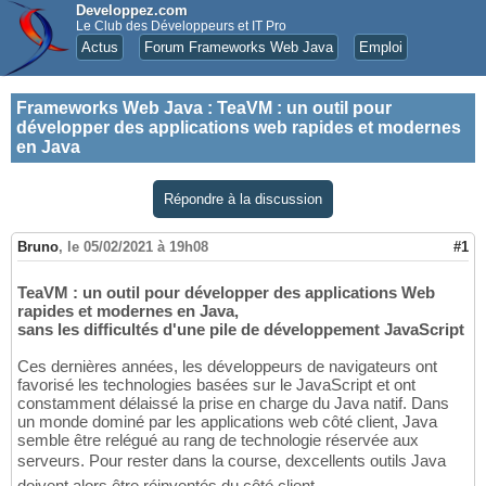
Developpez.com
Le Club des Développeurs et IT Pro
Actus
Forum Frameworks Web Java
Emploi
Frameworks Web Java
:
TeaVM : un outil pour
développer des applications web rapides et modernes
en Java
Répondre à la discussion
Bruno
,
le 05/02/2021 à 19h08
#1
TeaVM : un outil pour développer des applications Web
rapides et modernes en Java,
sans les difficultés d'une pile de développement JavaScript
Ces dernières années, les développeurs de navigateurs ont
favorisé les technologies basées sur le JavaScript et ont
constamment délaissé la prise en charge du Java natif. Dans
un monde dominé par les applications web côté client, Java
semble être relégué au rang de technologie réservée aux
serveurs. Pour rester dans la course, dexcellents outils Java
doivent alors être réinventés du côté client.