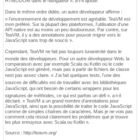
HTML/DOM dans le navigateur », a-t-il ajouté.
Dans le même ordre didée, un autre développeur affirme :
« l'environnement de développement est agréable. TeaVM est
mon préféré. Sur la plupart des plateformes, l'utilisation d'une
API native est au moins un peu douloureuse. Par contre, sur
TeaVM, il y a des annotations pour pouvoir migrer vers le
JavaScript sans trop de soucis ».
Cependant, TeaVM ne fait pas toujours lunanimité dans le
monde des développeurs. Pour un autre développeur Web, la
comparaison avec par exemple Scala ou Kotlin où le code
JavaScript est généré, mais pas à partir de fichiers de classe
nest pas assez claire. « J'ai fait quelques tests, l'une des
sources de difficultés est de travailler avec les bibliothèques
JavaScript, qui ont besoin de certains wrappers pour les
signatures de méthodes, ce qui est parfois un défi », a-t-il
déclaré. « TeaVM a un grand nombre d'annotations pour
JavaScript, ainsi que la possibilité de traiter le code JavaScript
comme de simples chaînes de caractères. Mais je ne vois pas
comment cela résout clairement les problèmes que je trouve
les plus ennuyeux avec Scala ou Kotlin ».
Source : http://teavm.org/