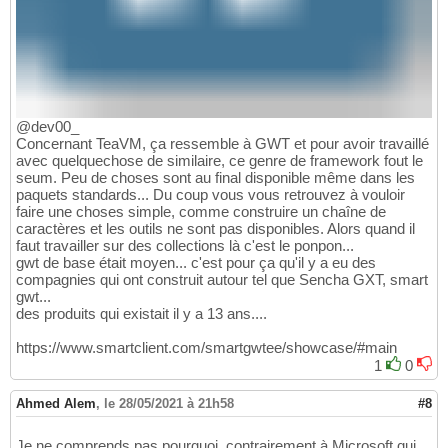
@dev00_
Concernant TeaVM, ça ressemble à GWT et pour avoir travaillé
avec quelquechose de similaire, ce genre de framework fout le
seum. Peu de choses sont au final disponible même dans les
paquets standards... Du coup vous vous retrouvez à vouloir
faire une choses simple, comme construire un chaîne de
caractères et les outils ne sont pas disponibles. Alors quand il
faut travailler sur des collections là c'est le ponpon...
gwt de base était moyen... c'est pour ça qu'il y a eu des
compagnies qui ont construit autour tel que Sencha GXT, smart
gwt...
des produits qui existait il y a 13 ans....
https://www.smartclient.com/smartgwtee/showcase/#main
1
0
Ahmed Alem
,
le 28/05/2021 à 21h58
#8
Je ne comprends pas pourquoi, contrairement à Microsoft qui