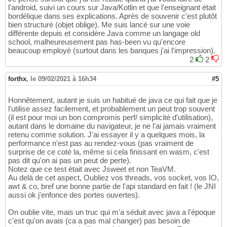
l'android, suivi un cours sur Java/Kotlin et que l'enseignant était
bordélique dans ses explications. Après de souvenir c'est plutôt
bien structuré (objet oblige). Me suis lancé sur une voie
différente depuis et considère Java comme un langage old
school, malheureusement pas has-been vu qu'encore
beaucoup employé (surtout dans les banques j'ai l'impression).
2
2
forthx
,
le 09/02/2021 à 16h34
#5
Honnêtement, autant je suis un habitué de java ce qui fait que je
l'utilise assez facilement, et probablement un peut trop souvent
(il est pour moi un bon compromis perf/ simplicité d'utilisation),
autant dans le domaine du navigateur, je ne l'ai jamais vraiment
retenu comme solution. J'ai essayer il y a quelques mois, la
performance n'est pas au rendez-vous (pas vraiment de
surprise de ce coté la, même si cela finissant en wasm, c'est
pas dit qu'on ai pas un peut de perte).
Notez que ce test était avec Jsweet et non TeaVM.
Au delà de cet aspect, Oubliez vos threads, vos socket, vos IO,
awt & co, bref une bonne partie de l'api standard en fait ! (le JNI
aussi ok j'enfonce des portes ouvertes).
On oublie vite, mais un truc qui m'a séduit avec java a l'époque
c'est qu'on avais (ca a pas mal changer) pas besoin de