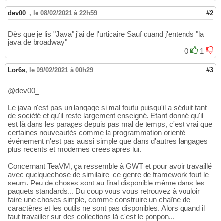
dev00_
,
le 08/02/2021 à 22h59
#2
Dès que je lis "Java" j'ai de l'urticaire Sauf quand j'entends "la
java de broadway"
0
1
Lor6s
,
le 09/02/2021 à 00h29
#3
@dev00_
Le java n'est pas un langage si mal foutu puisqu'il a séduit tant
de société et qu'il reste largement enseigné. Etant donné qu'il
est là dans les parages depuis pas mal de temps, c'est vrai que
certaines nouveautés comme la programmation orienté
événement n'est pas aussi simple que dans d'autres langages
plus récents et modernes créés après lui.
Concernant TeaVM, ça ressemble à GWT et pour avoir travaillé
avec quelquechose de similaire, ce genre de framework fout le
seum. Peu de choses sont au final disponible même dans les
paquets standards... Du coup vous vous retrouvez à vouloir
faire une choses simple, comme construire un chaîne de
caractères et les outils ne sont pas disponibles. Alors quand il
faut travailler sur des collections là c'est le ponpon...