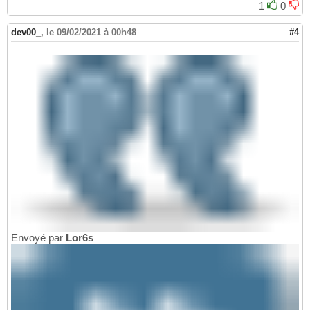
1
0
dev00_
,
le 09/02/2021 à 00h48
#4
Envoyé par
Lor6s