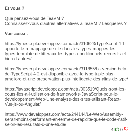
Et vous ?
Que pensez-vous de TeaVM ?
Connaissez-vous d'autres alternatives à TeaVM ? Lesquelles ?
Voir aussi :
https://typescript.developpez.com/actu/310623/TypeScript-4-1-
apporte-le-remappage-de-cle-dans-les-types-mappes-les-
types-template-de-litteraux-les-types-conditionnels-recursifs-et-
bien-d-autres/
https://typescript.developpez.com/actu/311855/La-version-beta-
de-TypeScript-4-2-est-disponible-avec-le-type-tuple-plus-
ameliore-et-une-preservation-plus-intelligente-des-alias-de-type/
https://javascript.developpez.com/actu/303519/Quels-sont-les-
couts-lies-a-l-utilisation-de-frameworks-JavaScript-pour-le-
developpement-Web-Une-analyse-des-sites-utilisant-React-
Vue-js-ou-Angular/
https://www.developpez.com/actu/244144/Le-WebAssembly-
serait-moins-performant-en-terme-de-rapidite-que-le-code-natif-
selon-les-resultats-d-une-etude/
4
0