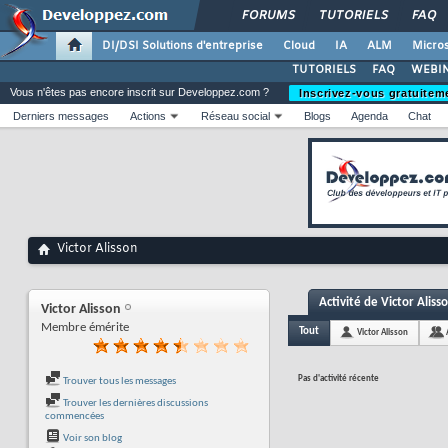
FORUMS
TUTORIELS
FAQ
DI/DSI Solutions d'entreprise
Cloud
IA
ALM
Micros
TUTORIELS
FAQ
WEBIN
Vous n'êtes pas encore inscrit sur Developpez.com ?
Inscrivez-vous gratuitem
Derniers messages
Actions
Réseau social
Blogs
Agenda
Chat
Victor Alisson
Activité de Victor Aliss
Victor Alisson
Membre émérite
Tout
Victor Alisson
Pas d'activité récente
Trouver tous les messages
Trouver les dernières discussions
commencées
Voir son blog