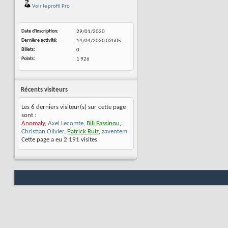
Voir le profil Pro
Date d'inscription
29/01/2020
Dernière activité
14/04/2020
02h05
Billets
0
Points
1 926
Récents visiteurs
Les 6 derniers visiteur(s) sur cette page
sont :
Anomaly
,
Axel Lecomte
,
Bill Fassinou
,
Christian Olivier
,
Patrick Ruiz
,
zaventem
Cette page a eu
2 191
visites