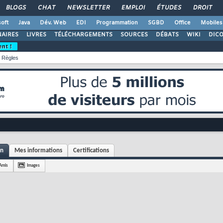
BLOGS
CHAT
NEWSLETTER
EMPLOI
ÉTUDES
DROIT
oft
Java
Dév. Web
EDI
Programmation
SGBD
Office
Mobiles
AIRES
LIVRES
TÉLÉCHARGEMENTS
SOURCES
DÉBATS
WIKI
DIC
ent !
Règles
on
Mes informations
Certifications
Amis
Images