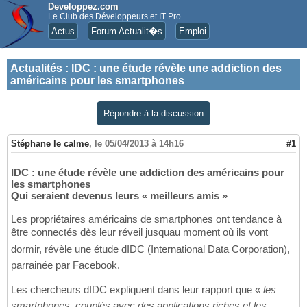
Developpez.com
Le Club des Développeurs et IT Pro
Actus
Forum Actualit�s
Emploi
Actualités
:
IDC : une étude révèle une addiction des
américains pour les smartphones
Répondre à la discussion
Stéphane le calme
,
le 05/04/2013 à 14h16
#1
IDC : une étude révèle une addiction des américains pour
les smartphones
Qui seraient devenus leurs « meilleurs amis »
Les propriétaires américains de smartphones ont tendance à
être connectés dès leur réveil jusquau moment où ils vont
dormir, révèle une étude dIDC (International Data Corporation),
parrainée par Facebook.
Les chercheurs dIDC expliquent dans leur rapport que «
les
smartphones, couplés avec des applications riches et les