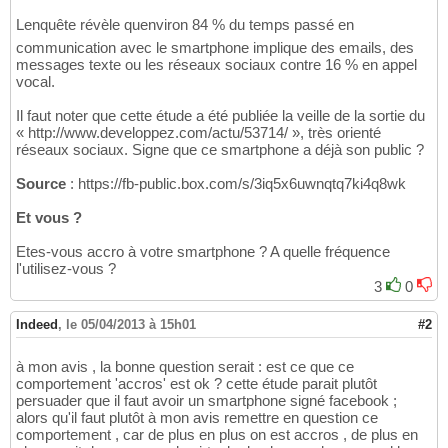
Lenquête révèle quenviron 84 % du temps passé en
communication avec le smartphone implique des emails, des
messages texte ou les réseaux sociaux contre 16 % en appel
vocal.
Il faut noter que cette étude a été publiée la veille de la sortie du
« http://www.developpez.com/actu/53714/ », très orienté
réseaux sociaux. Signe que ce smartphone a déjà son public ?
Source
: https://fb-public.box.com/s/3iq5x6uwnqtq7ki4q8wk
Et vous ?
Etes-vous accro à votre smartphone ? A quelle fréquence
l'utilisez-vous ?
3
0
Indeed
,
le 05/04/2013 à 15h01
#2
à mon avis , la bonne question serait : est ce que ce
comportement 'accros' est ok ? cette étude parait plutôt
persuader que il faut avoir un smartphone signé facebook ;
alors qu'il faut plutôt à mon avis remettre en question ce
comportement , car de plus en plus on est accros , de plus en