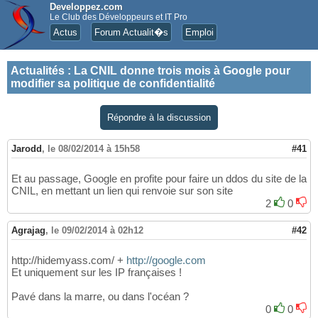
Developpez.com
Le Club des Développeurs et IT Pro
Actus
Forum Actualit�s
Emploi
Actualités
:
La CNIL donne trois mois à Google pour
modifier sa politique de confidentialité
Répondre à la discussion
Jarodd
,
le 08/02/2014 à 15h58
#41
Et au passage, Google en profite pour faire un ddos du site de la
CNIL, en mettant un lien qui renvoie sur son site
2
0
Agrajag
,
le 09/02/2014 à 02h12
#42
http://hidemyass.com/ +
http://google.com
Et uniquement sur les IP françaises !
Pavé dans la marre, ou dans l'océan ?
0
0