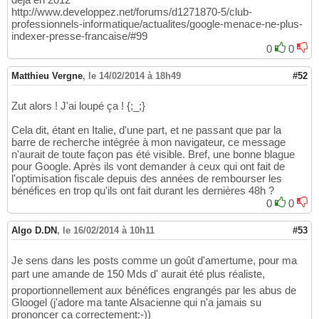
http://www.developpez.net/forums/d1271870-5/club-
professionnels-informatique/actualites/google-menace-ne-plus-
indexer-presse-francaise/#99
0
0
Matthieu Vergne
,
le 14/02/2014 à 18h49
#52
Zut alors ! J'ai loupé ça ! {;_;}
Cela dit, étant en Italie, d'une part, et ne passant que par la
barre de recherche intégrée à mon navigateur, ce message
n'aurait de toute façon pas été visible. Bref, une bonne blague
pour Google. Après ils vont demander à ceux qui ont fait de
l'optimisation fiscale depuis des années de rembourser les
bénéfices en trop qu'ils ont fait durant les dernières 48h ?
0
0
Algo D.DN
,
le 16/02/2014 à 10h11
#53
Je sens dans les posts comme un goût d'amertume, pour ma
part une amande de 150 Mds d' aurait été plus réaliste,
proportionnellement aux bénéfices engrangés par les abus de
Gloogel (j'adore ma tante Alsacienne qui n'a jamais su
prononcer ça correctement:-))