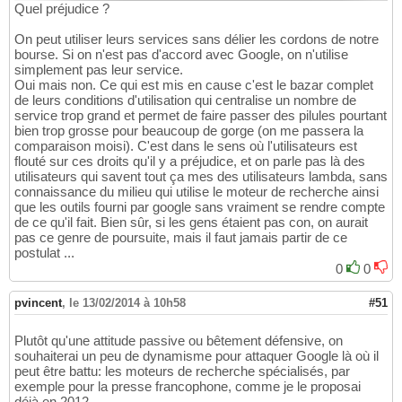
Quel préjudice ?
On peut utiliser leurs services sans délier les cordons de notre
bourse. Si on n'est pas d'accord avec Google, on n'utilise
simplement pas leur service.
Oui mais non. Ce qui est mis en cause c'est le bazar complet
de leurs conditions d'utilisation qui centralise un nombre de
service trop grand et permet de faire passer des pilules pourtant
bien trop grosse pour beaucoup de gorge (on me passera la
comparaison moisi). C'est dans le sens où l'utilisateurs est
flouté sur ces droits qu'il y a préjudice, et on parle pas là des
utilisateurs qui savent tout ça mes des utilisateurs lambda, sans
connaissance du milieu qui utilise le moteur de recherche ainsi
que les outils fourni par google sans vraiment se rendre compte
de ce qu'il fait. Bien sûr, si les gens étaient pas con, on aurait
pas ce genre de poursuite, mais il faut jamais partir de ce
postulat ...
0
0
pvincent
,
le 13/02/2014 à 10h58
#51
Plutôt qu'une attitude passive ou bêtement défensive, on
souhaiterai un peu de dynamisme pour attaquer Google là où il
peut être battu: les moteurs de recherche spécialisés, par
exemple pour la presse francophone, comme je le proposai
déjà en 2012