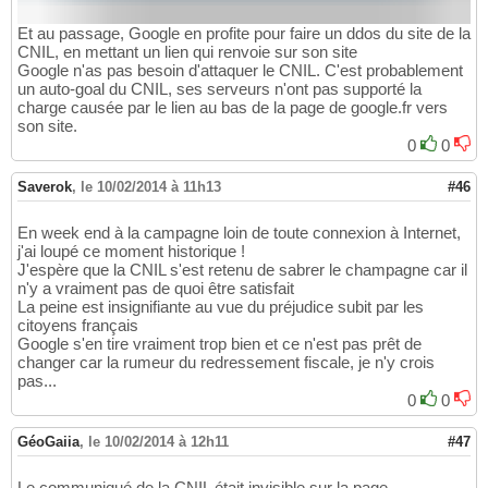
Et au passage, Google en profite pour faire un ddos du site de la
CNIL, en mettant un lien qui renvoie sur son site
Google n'as pas besoin d'attaquer le CNIL. C'est probablement
un auto-goal du CNIL, ses serveurs n'ont pas supporté la
charge causée par le lien au bas de la page de google.fr vers
son site.
0
0
Saverok
,
le 10/02/2014 à 11h13
#46
En week end à la campagne loin de toute connexion à Internet,
j'ai loupé ce moment historique !
J'espère que la CNIL s'est retenu de sabrer le champagne car il
n'y a vraiment pas de quoi être satisfait
La peine est insignifiante au vue du préjudice subit par les
citoyens français
Google s'en tire vraiment trop bien et ce n'est pas prêt de
changer car la rumeur du redressement fiscale, je n'y crois
pas...
0
0
GéoGaiia
,
le 10/02/2014 à 12h11
#47
Le communiqué de la CNIL était invisible sur la page