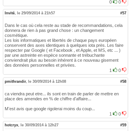
0
0
Invité
,
le 29/09/2014 à 21h57
#57
Dans le cas où cela reste au stade de recommandations, cela
donnera de rien à pas grand chose : un changement
cosmétique.
Les lois informatiques et libertés de chaque pays européen
conservent des axes identiques à quelques iota près. Les faire
respecter par Google ( et Facebook , et Apple, et MS, etc ... )
par une astreinte en espèce sonnante et trébuchante
conviendrait plus au besoin inhérent à ce nouveau gisement
des données personnelles et privées.
1
0
pmithrandir
,
le 30/09/2014 à 12h08
#58
ca viendra peut etre... ils sont en train de parler de mettre en
place des amendes en % de chiffre d'affaire...
M'est avis que google rigolerai moins du coup...
1
0
hotcryx
,
le 30/09/2014 à 12h27
#59