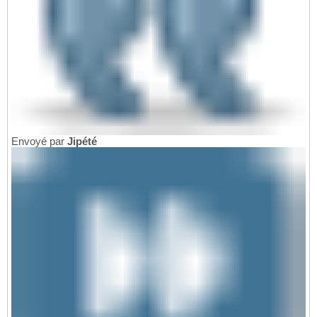
Envoyé par
Jipété