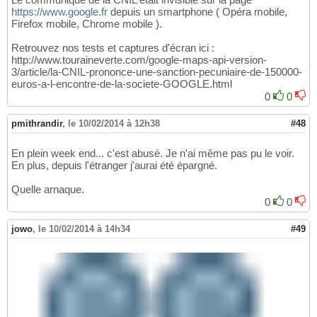
https://www.google.fr
depuis un smartphone ( Opéra mobile,
Firefox mobile, Chrome mobile ).
Retrouvez nos tests et captures d'écran ici :
http://www.touraineverte.com/google-maps-api-version-
3/article/la-CNIL-prononce-une-sanction-pecuniaire-de-150000-
euros-a-l-encontre-de-la-societe-GOOGLE.html
0
0
pmithrandir
,
le 10/02/2014 à 12h38
#48
En plein week end... c'est abusé. Je n'ai même pas pu le voir.
En plus, depuis l'étranger j'aurai été épargné.
Quelle arnaque.
0
0
jowo
,
le 10/02/2014 à 14h34
#49