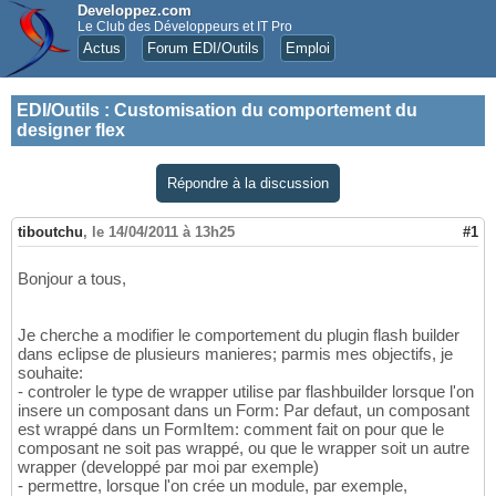
Developpez.com
Le Club des Développeurs et IT Pro
Actus
Forum EDI/Outils
Emploi
EDI/Outils
:
Customisation du comportement du
designer flex
Répondre à la discussion
tiboutchu
,
le 14/04/2011 à 13h25
#1
Bonjour a tous,
Je cherche a modifier le comportement du plugin flash builder
dans eclipse de plusieurs manieres; parmis mes objectifs, je
souhaite:
- controler le type de wrapper utilise par flashbuilder lorsque l'on
insere un composant dans un Form: Par defaut, un composant
est wrappé dans un FormItem: comment fait on pour que le
composant ne soit pas wrappé, ou que le wrapper soit un autre
wrapper (developpé par moi par exemple)
- permettre, lorsque l'on crée un module, par exemple,