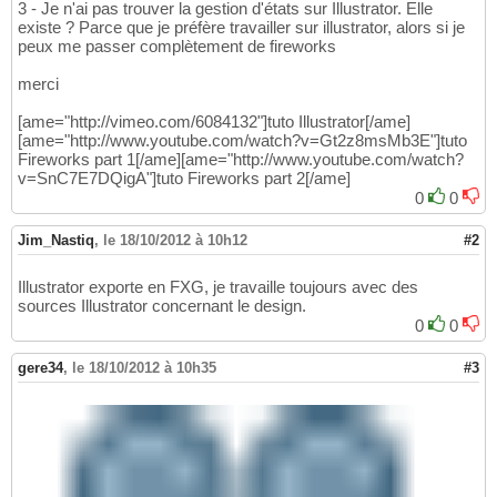
3 - Je n'ai pas trouver la gestion d'états sur Illustrator. Elle
existe ? Parce que je préfère travailler sur illustrator, alors si je
peux me passer complètement de fireworks
merci
[ame="http://vimeo.com/6084132"]tuto Illustrator[/ame]
[ame="http://www.youtube.com/watch?v=Gt2z8msMb3E"]tuto
Fireworks part 1[/ame][ame="http://www.youtube.com/watch?
v=SnC7E7DQigA"]tuto Fireworks part 2[/ame]
0
0
Jim_Nastiq
,
le 18/10/2012 à 10h12
#2
Illustrator exporte en FXG, je travaille toujours avec des
sources Illustrator concernant le design.
0
0
gere34
,
le 18/10/2012 à 10h35
#3