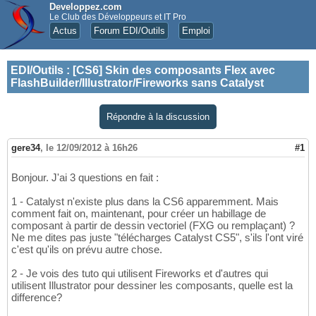
Developpez.com
Le Club des Développeurs et IT Pro
Actus
Forum EDI/Outils
Emploi
EDI/Outils
:
[CS6] Skin des composants Flex avec
FlashBuilder/Illustrator/Fireworks sans Catalyst
Répondre à la discussion
gere34
,
le 12/09/2012 à 16h26
#1
Bonjour. J'ai 3 questions en fait :
1 - Catalyst n'existe plus dans la CS6 apparemment. Mais
comment fait on, maintenant, pour créer un habillage de
composant à partir de dessin vectoriel (FXG ou remplaçant) ?
Ne me dites pas juste "télécharges Catalyst CS5", s'ils l'ont viré
c'est qu'ils on prévu autre chose.
2 - Je vois des tuto qui utilisent Fireworks et d'autres qui
utilisent Illustrator pour dessiner les composants, quelle est la
difference?