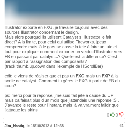
Illustrator exporte en FXG, je travaille toujours avec des
sources Illustrator concernant le design.
Mais alors pourquoi ils utilisent Catalyst si illustrator le fait
direct? A la limite, pour celui qui utilise Fireworks, jpeux
comprendre mais là le gars se casse la tete à faire un tuto et
tout pour expliquer comment exporter un vecto d'Illustrator vers
FB en passant par catalyst...? Quelle est la difference? C'est
par rapport à l'assignation des composants?
(track,thumb,up,down dans l'exemple de HScrollBar)
edit: je viens de réaliser que ct pas un
FXG
mais un
FXP
à la
sortie de catalyst. Comment tu gères le FXG à partir de FB du
coup?
ps: merci pour ta réponse, jme suis fait jeté a cause du UP!
mais ca faisait plus d'un mois que j'attendais une réponse :S .
J'avance le reste pour l'instant, mais là va vraiment falloir que
j'attaque les skins
0
0
Jim_Nastiq
,
le 18/10/2012 à 12h38
#4