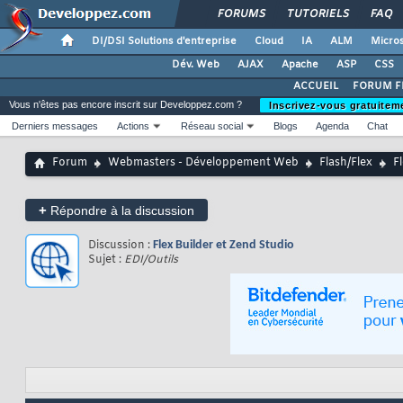
FORUMS
TUTORIELS
FAQ
DI/DSI Solutions d'entreprise
Cloud
IA
ALM
Micros
Dév. Web
AJAX
Apache
ASP
CSS
ACCUEIL
FORUM F
Vous n'êtes pas encore inscrit sur Developpez.com ?
Inscrivez-vous gratuitem
Derniers messages
Actions
Réseau social
Blogs
Agenda
Chat
Forum
Webmasters - Développement Web
Flash/Flex
F
+
Répondre à la discussion
Discussion :
Flex Builder et Zend Studio
Sujet :
EDI/Outils