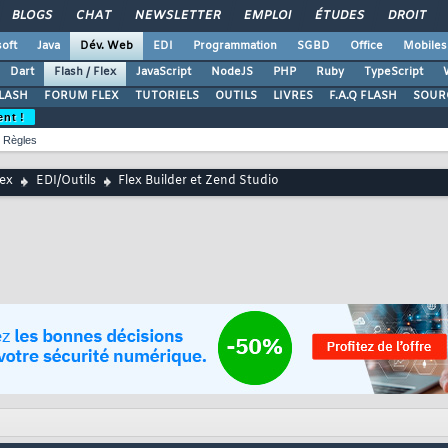
BLOGS
CHAT
NEWSLETTER
EMPLOI
ÉTUDES
DROIT
oft
Java
Dév. Web
EDI
Programmation
SGBD
Office
Mobiles
Dart
Flash / Flex
JavaScript
NodeJS
PHP
Ruby
TypeScript
LASH
FORUM FLEX
TUTORIELS
OUTILS
LIVRES
F.A.Q FLASH
SOUR
ent !
Règles
lex
EDI/Outils
Flex Builder et Zend Studio