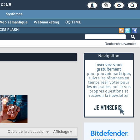
CLUB
Systèmes
Web sémantique
Webmarketing
(X)HTML
CES FLASH
Recherche avancée
Navigation
Inscrivez-vous
gratuitement
pour pouvoir participer,
suivre les réponses en
temps réel, voter pour
les messages, poser vos
propres questions et
recevoir la newsletter
Outils de la discussion
Affichage