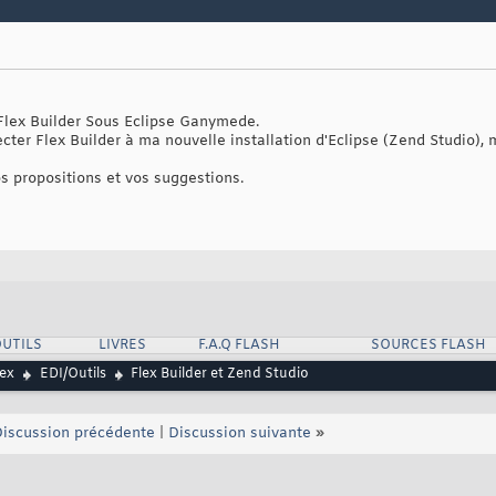
 Flex Builder Sous Eclipse Ganymede.
cter Flex Builder à ma nouvelle installation d'Eclipse (Zend Studio), 
s propositions et vos suggestions.
UTILS
LIVRES
F.A.Q FLASH
SOURCES FLASH
lex
EDI/Outils
Flex Builder et Zend Studio
iscussion précédente
|
Discussion suivante
»