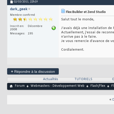
02/03/2011,
22h19
dark_geek
Flex Builder et Zend Studio
Membre confirmé
Salut tout le monde,
Inscrit en
Décembre
J'avais déjà une installation de
2008
Actuellement, j'essai de reconne
Messages
195
n'arrive pas à le faire.
Je vous remercie d'avance de vo
Cordialement.
+
Répondre à la discussion
Actualités
TUTORIELS
O
Forum
Webmasters - Développement Web
Flash/Flex
F
«
D