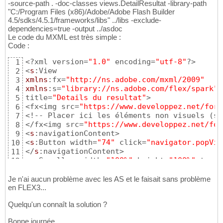
-source-path . -doc-classes views.DetailResultat -library-path
"C:/Program Files (x86)/Adobe/Adobe Flash Builder
4.5/sdks/4.5.1/frameworks/libs" ../libs -exclude-
dependencies=true -output ../asdoc
Le code du MXML est très simple :
Code :
<?xml version=
"1.0"
 encoding=
"utf-8"
?>

1
<
s
2
xmlns
:fx=
"http://ns.adobe.com/mxml/2009"
3
xmlns
:s=
"library://ns.adobe.com/flex/spark"
4
title=
"Details du resultat"
> 

5
<fx<img src=
"https://www.developpez.net/foru
6
<!-- Placer ici les éléments non visuels 
(
se
7
</fx<img src=
"https://www.developpez.net/for
8
<
s
:navigationContent> 

9
<
s
:Button width=
"74"
 click=
"navigator.popVie
10
</
s
:navigationContent> 

11
<
s
:Scroller width=
"100%"
 height=
"100%"
 textA
12
<s<img src=
"https://www.developpez.net/forum
13
<
s
:layout> 

14
Je n'ai aucun problème avec les AS et le faisait sans problème
<
s
:VerticalLayout verticalAlign=
"middle"
/> 

en FLEX3...
15
</
s
:layout> 

16
Quelqu'un connaît la solution ?
</s<img src=
"https://www.developpez.net/foru
17
</
s
:Scroller> 

18
Bonne journée