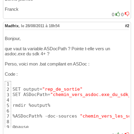
</
s
:View>
19
Franck
0
0
Madfrix
,
le 28/08/2011 à 18h54
#2
Bonjour,
que vaut ta variable ASDocPath ? Pointe t-elle vers un
asdoc.exe du sdk 4+ ?
Perso, voici mon .bat compilant en ASDoc :
Code :
1
SET output=
"rep_de_sortie"
2
SET ASDocPath=
"chemin_vers_asdoc.exe_du_sdk_4
3
4
rmdir %output%

5
6
%ASDocPath% -doc-sources 
"chemin_vers_les_sou
7
8
@pause
9