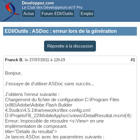
Developpez.com
Le Club des Développeurs et IT Pro
Actus
Forum EDI/Outils
Emploi
EDI/Outils
:
ASDoc : erreur lors de la génération
Répondre à la discussion
Franck B
,
le 27/07/2011 à 12h19
#1
Bonjour,
J'essaye de d'utiliser ASDoc sans succès...
J'obtiens l'erreur suivante :
Chargement du fichier de configuration C:\Program Files
(x86)\Adobe\Adobe Flash Builder
4.5\sdks\4.5.1\frameworks\flex-config.xml
D:\ProjetsFB_22\MobileApp\src\views\DetailResultat.mxml(4):
Erreur: Impossible de résoudre <s:View> en une
implémentation de composant.
title="Details du resultat">
Je lances ASDoc avec les paramètres suivants :