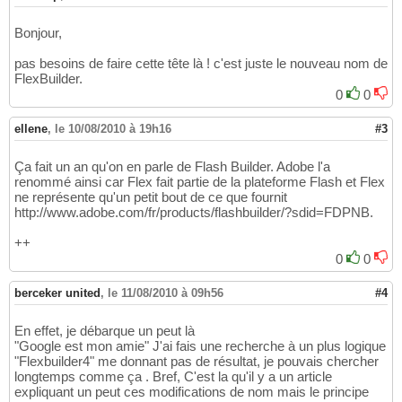
Bonjour,
pas besoins de faire cette tête là ! c'est juste le nouveau nom de
FlexBuilder.
0
0
ellene
,
le 10/08/2010 à 19h16
#3
Ça fait un an qu'on en parle de Flash Builder. Adobe l'a
renommé ainsi car Flex fait partie de la plateforme Flash et Flex
ne représente qu'un petit bout de ce que fournit
http://www.adobe.com/fr/products/flashbuilder/?sdid=FDPNB.
++
0
0
berceker united
,
le 11/08/2010 à 09h56
#4
En effet, je débarque un peut là
"Google est mon amie" J'ai fais une recherche à un plus logique
"Flexbuilder4" me donnant pas de résultat, je pouvais chercher
longtemps comme ça . Bref, C'est la qu'il y a un article
expliquant un peut ces modifications de nom mais le principe