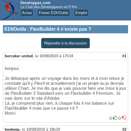
Developpez.com
Le Club des Développeurs et IT Pro
Actus
Forum EDI/Outils
Emploi
EDI/Outils
:
FlexBuilder 4 n'existe pas ?
Répondre à la discussion
berceker united
,
le 10/08/2010 à 17h34
#1
bonjour,
Je débarque après un voyage dans les mers et à mon retour je
constate qu'il y Flex4 et actuellement j'ai un projet ou je devrais
utiliser Chart. Je me dis que je vais pouvoir faire une mise à jour
de FlexBuilder 3 Standard vers un Flexbuilder 4 Premium. Je
vais donc sur le site d'Adobe.
Là, je comprend plus rien, à chaque fois il me balance sur
Flashbuilder 4 mais que ce passe t-il ?
Merci
0
0
beekeep
,
le 10/08/2010 à 18h19
#2