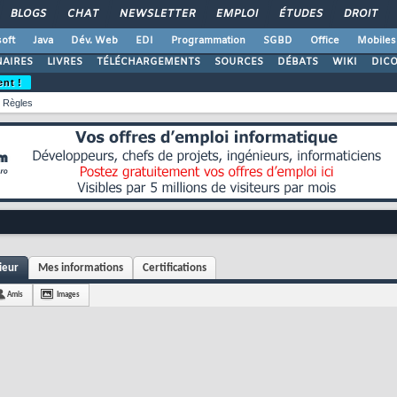
BLOGS
CHAT
NEWSLETTER
EMPLOI
ÉTUDES
DROIT
oft
Java
Dév. Web
EDI
Programmation
SGBD
Office
Mobiles
AIRES
LIVRES
TÉLÉCHARGEMENTS
SOURCES
DÉBATS
WIKI
DIC
ent !
Règles
ieur
Mes informations
Certifications
Amis
Images