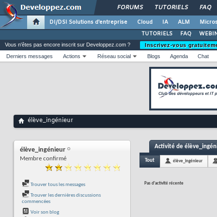
FORUMS
TUTORIELS
FAQ
DI/DSI Solutions d'entreprise
Cloud
IA
ALM
Micros
TUTORIELS
FAQ
WEBIN
Vous n'êtes pas encore inscrit sur Developpez.com ?
Inscrivez-vous gratuitem
Derniers messages
Actions
Réseau social
Blogs
Agenda
Chat
élève_ingénieur
Activité de élève_ingén
élève_ingénieur
Membre confirmé
Tout
élève_ingénieur
Pas d'activité récente
Trouver tous les messages
Trouver les dernières discussions
commencées
Voir son blog