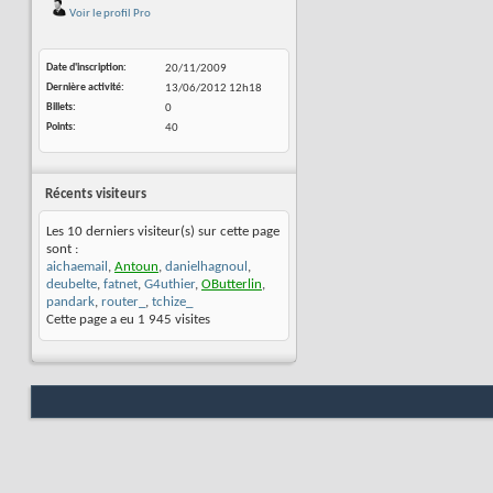
Voir le profil Pro
Date d'inscription
20/11/2009
Dernière activité
13/06/2012
12h18
Billets
0
Points
40
Récents visiteurs
Les 10 derniers visiteur(s) sur cette page
sont :
aichaemail
,
Antoun
,
danielhagnoul
,
deubelte
,
fatnet
,
G4uthier
,
OButterlin
,
pandark
,
router_
,
tchize_
Cette page a eu
1 945
visites