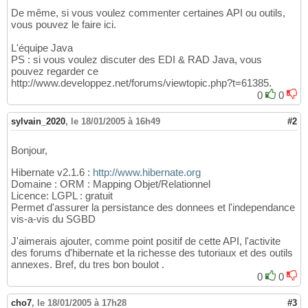
De même, si vous voulez commenter certaines API ou outils,
vous pouvez le faire ici.
L'équipe Java
PS : si vous voulez discuter des EDI & RAD Java, vous
pouvez regarder ce
http://www.developpez.net/forums/viewtopic.php?t=61385.
0
0
sylvain_2020
,
le 18/01/2005 à 16h49
#2
Bonjour,
Hibernate v2.1.6 :
http://www.hibernate.org
Domaine : ORM : Mapping Objet/Relationnel
Licence: LGPL : gratuit
Permet d'assurer la persistance des donnees et l'independance
vis-a-vis du SGBD
J'aimerais ajouter, comme point positif de cette API, l'activite
des forums d'hibernate et la richesse des tutoriaux et des outils
annexes. Bref, du tres bon boulot .
0
0
cho7
,
le 18/01/2005 à 17h28
#3