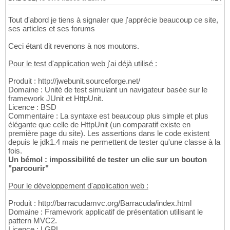
Tout d'abord je tiens à signaler que j'apprécie beaucoup ce site,
ses articles et ses forums
Ceci étant dit revenons à nos moutons.
Pour le test d'application web j'ai déjà utilisé :
Produit : http://jwebunit.sourceforge.net/
Domaine : Unité de test simulant un navigateur basée sur le
framework JUnit et HttpUnit.
Licence : BSD
Commentaire : La syntaxe est beaucoup plus simple et plus
élégante que celle de HttpUnit (un comparatif existe en
première page du site). Les assertions dans le code existent
depuis le jdk1.4 mais ne permettent de tester qu'une classe à la
fois.
Un bémol : impossibilité de tester un clic sur un bouton
"parcourir"
Pour le développement d'application web :
Produit : http://barracudamvc.org/Barracuda/index.html
Domaine : Framework applicatif de présentation utilisant le
pattern MVC2.
Licence : LGPL