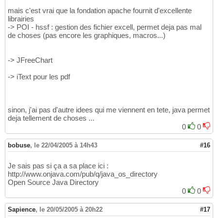
mais c'est vrai que la fondation apache fournit d'excellente
librairies
-> POI - hssf : gestion des fichier excell, permet deja pas mal
de choses (pas encore les graphiques, macros...)
-> JFreeChart
-> iText pour les pdf
sinon, j'ai pas d'autre idees qui me viennent en tete, java permet
deja tellement de choses ...
0
0
bobuse
,
le 22/04/2005 à 14h43
#16
Je sais pas si ça a sa place ici :
http://www.onjava.com/pub/q/java_os_directory
Open Source Java Directory
0
0
Sapience
,
le 20/05/2005 à 20h22
#17