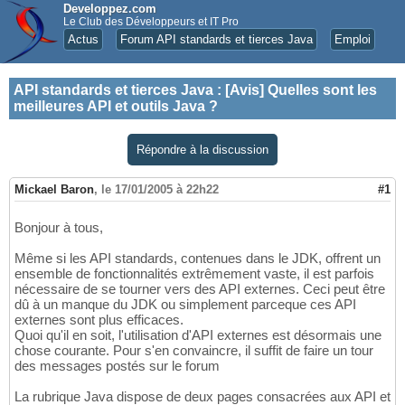
Developpez.com
Le Club des Développeurs et IT Pro
Actus
Forum API standards et tierces Java
Emploi
API standards et tierces Java
:
[Avis] Quelles sont les
meilleures API et outils Java ?
Répondre à la discussion
Mickael Baron
,
le 17/01/2005 à 22h22
#1
Bonjour à tous,
Même si les API standards, contenues dans le JDK, offrent un
ensemble de fonctionnalités extrêmement vaste, il est parfois
nécessaire de se tourner vers des API externes. Ceci peut être
dû à un manque du JDK ou simplement parceque ces API
externes sont plus efficaces.
Quoi qu'il en soit, l'utilisation d'API externes est désormais une
chose courante. Pour s'en convaincre, il suffit de faire un tour
des messages postés sur le forum
La rubrique Java dispose de deux pages consacrées aux API et