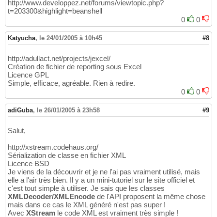
http://www.developpez.net/forums/viewtopic.php?
t=203300&highlight=beanshell
0
0
Katyucha
,
le 24/01/2005 à 10h45
#8
http://adullact.net/projects/jexcel/
Création de fichier de reporting sous Excel
Licence GPL
Simple, efficace, agréable. Rien à redire.
0
0
adiGuba
,
le 26/01/2005 à 23h58
#9
Salut,
http://xstream.codehaus.org/
Sérialization de classe en fichier XML
Licence BSD
Je viens de la découvrir et je ne l'ai pas vraiment utilisé, mais
elle a l'air très bien. Il y a un mini-tutoriel sur le site officiel et
c'est tout simple à utiliser. Je sais que les classes
XMLDecoder/XMLEncode
de l'API proposent la même chose
mais dans ce cas le XML généré n'est pas super !
Avec
XStream
le code XML est vraiment très simple !