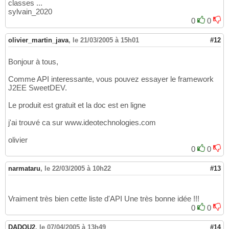
classes ...
sylvain_2020
0
0
olivier_martin_java
,
le 21/03/2005 à 15h01
#12
Bonjour à tous,
Comme API interessante, vous pouvez essayer le framework
J2EE SweetDEV.
Le produit est gratuit et la doc est en ligne
j'ai trouvé ca sur www.ideotechnologies.com
olivier
0
0
narmataru
,
le 22/03/2005 à 10h22
#13
Vraiment très bien cette liste d'API Une très bonne idée !!!
0
0
DADOU2
,
le 07/04/2005 à 13h49
#14