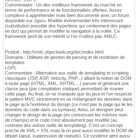
Commentaire : Un des meilleurs framework du marché en
terme de performance et de fonctionnalités offertes. Assez
complexe à appréhender mais bien documenté avec un forum
disponible sur Jguru. Modèle événementiel très intéressant
(substitution possible des hyperliens qui contiennent des pages
en dur) qui permet de modifier la navigation à la volée. Ce
framework perd de son intérêt si l'on n'utilise pas XMLC.
Produit : http://xmlc.objectweb.org/doc/index.html
Domaine : Utilitaire de gestion de parsing et de restitution de
templates
LGPL
Commentaire : Alternative aux outils de templating et scripting
classiques (JSP, ASP, Velocity, PHP...) alliant la notion de DOM
à toute page (HTML, XML, XHTML ...) parsée et générant une
classe java (par compilation statique) permettant de manier
cette page. Au final, on ne manipule que du java et l'on respecte
le pattern MVC strictement en ne mélangeant les données dans
la page qu'à l'extérieur du design (ce n'est pas la page qui lie les
données du code dans sa syntaxe). Ainsi, un designer peut
changer le design de la page (en conservant les mêmes nom
de champs) et le code n'est absolument pas modifié (au
contraire des autres outils de templating). C'est un concept
proche de XML + XSL mais là on peut aussi modifier le DOM de
départ (ajout, suppression de noeuds). Ce système gère aussi