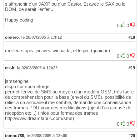
s'affranchir d'un JAXP ou d'un Castor. Et avec le SAX ou le
DOM, ce serait l'enfer...
Happy coding
0
0
orelero
,
le 28/07/2005 à 17h12
#18
meilleurs apis: jni avec winpack , et le jdic (quoique)
0
0
tck-lt
,
le 02/08/2005 à 12h23
#19
jsmsengine
dispo sur sourceforge
permet l'envoi de SMS au moyen d'un modem GSM, très facile
de compréhension pour la base (envoi du SMS), possibilité de
relier à un annuaire il me semble, demande une connaissance
des trames PDU pour des modifications (ajout d'un accusé de
réception etc...) (infos pour format des trames :
http://www.dreamfabric.com/sms)
0
0
toinou780
,
le 25/08/2005 à 12h00
#20