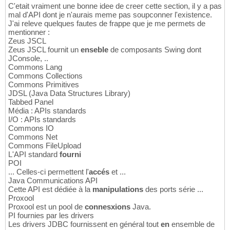
C'etait vraiment une bonne idee de creer cette section, il y a pas
mal d'API dont je n'aurais meme pas soupconner l'existence.
J'ai releve quelques fautes de frappe que je me permets de
mentionner :
Zeus JSCL
Zeus JSCL fournit un
enseble
de composants Swing dont
JConsole, ..
Commons Lang
Commons Collections
Commons Primitives
JDSL (Java Data Structures Library)
Tabbed Panel
Média : APIs standards
I/O : APIs standards
Commons IO
Commons Net
Commons FileUpload
L'API standard
fourni
POI
... Celles-ci permettent l'
accés
et ...
Java Communications API
Cette API est dédiée à la
manipulations
des ports série ...
Proxool
Proxool est un pool de
connesxions
Java.
PI fournies par les drivers
Les drivers JDBC fournissent en général tout
en
ensemble de