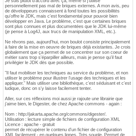
Je suis plutôt d'accord avec ça, même si j'utilise
personnellement pas mal de briques externes. A mon avis, peu
de développeurs connaissent à fond toutes les possibilités
qu'offre le JDK, mais c'est fondamental pour pouvoir bien
développer en Java. Le problème, c'est que certaines briques
sont plus connues et plus documentées que le JDK lui-même
(je pense à Log4J, aux trucs de manipulation XML, etc.).
Ne rêvons pas, aujourd'hui, mon boulot consiste principalement
à faire de la mise en oeuvre de briques déjà existantes. Je crois
globalement que ça permet de se concentrer sur son coeur de
métier sans trop s'éparpiller ailleurs, mais je pense qu'il faut
privilégier le JDK dès que possible.
"Il faut mobiliser les techniques au service du problème, et non
utiliser le problème pour illustrer l'usage des techniques et les
appliquer." Mais utiliser une bibliothèque, c'est séduisant et c'est
ludique, donc on s'y laisse facilement tenter.
Aller, sur ces réflexions moi aussi je rajoute une librairie que
j'aime bien, le Digester, de chez Apache commons - again :
Nom : http://jakarta.apache.org/commons/digester/.
Utilisation : lecture simple de fichiers de configuration XML
Licence : apache - gratuit
permet de récupérer le contenu d'un fichier de configuration
XML facilement - en quelques lignes. Très souple. Permet de