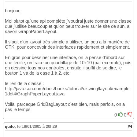
bonjour,
Moi plutot qu'une api complète j'voudrai juste donner une classe
que j'utilise beaucoup et qu'on peut trouver sur le site de sun, a
savoir GraphPaperLayout.
Il s'agit d'un layout très simple à utiliser, un peu a la manière de
GTK, pour concevoir des interfaces rapidement et simplement.
En gros pour dessiner une interface, on la pense d'abord sur
une feuille, on trace un quadrillage de 10x10 (par exemple), puis
on dessine tous nos controles, ensuite il suffit de se dire, le
bouton 1 va de la case 1 à 2, etc
le lien de la classe :
http://java.sun.com/docs/books/tutorial/uiswing/layout/example-
1dot4/GraphPaperLayout.java
Voilà, parceque GridBagLayout c'est bien, mais parfois, on a
pas le temps
0
0
quilo
,
le 18/01/2005 à 20h29
#4