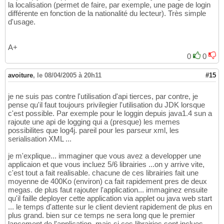
la localisation (permet de faire, par exemple, une page de login
différente en fonction de la nationalité du lecteur). Très simple
d'usage.
A+
0
0
avoiture
,
le 08/04/2005 à 20h11
#15
je ne suis pas contre l'utilisation d'api tierces, par contre, je
pense qu'il faut toujours privilegier l'utilisation du JDK lorsque
c'est possible. Par exemple pour le loggin depuis java1.4 sun a
rajoute une api de logging qui a (presque) les memes
possibilites que log4j. pareil pour les parseur xml, les
serialisation XML ...
je m'explique... immaginer que vous avez a developper une
applicaion et que vous incluez 5/6 librairies ...on y arrive vite,
c'est tout a fait realisable. chacune de ces librairies fait une
moyenne de 400Ko (environ) ca fait rapidement pres de deux
megas. de plus faut rajouter l'application... immaginez ensuite
qu'il faille deployer cette application via applet ou java web start
... le temps d'attente sur le client devient rapidement de plus en
plus grand. bien sur ce temps ne sera long que le premier
lancement de l'application. mais si ces librairies sont inclues