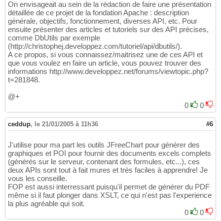
On envisageait au sein de la rédaction de faire une présentation
détaillée de ce projet de la fondation Apache : description
générale, objectifs, fonctionnement, diverses API, etc. Pour
ensuite présenter des articles et tutoriels sur des API précises,
comme DbUtils par exemple
(http://christophej.developpez.com/tutoriel/api/dbutils/).
A ce propos, si vous connaissez/maitrisez une de ces API et
que vous voulez en faire un article, vous pouvez trouver des
informations http://www.developpez.net/forums/viewtopic.php?
t=281848.
@+
0
0
ceddup
,
le 21/01/2005 à 11h36
#6
J'utilise pour ma part les outils JFreeChart pour générer des
graphiques et POI pour fournir des documents excels complets
(générés sur le serveur, contenant des formules, etc...), ces
deux APIs sont tout à fait mures et très faciles à apprendre! Je
vous les conseille.
FOP est aussi interressant puisqu'il permet de générer du PDF
même si il faut plonger dans XSLT, ce qui n'est pas l'experience
la plus agréable qui soit.
0
0