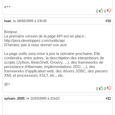
a++
0
0
Ioan
,
le 18/02/2005 à 23h30
#10
Bonjour,
La première version de la page API est en place :
http://java.developpez.com/outils/api
N'hésitez pas à nous donner vos avis
La page outils sera mise à jour la semaine prochaine. Elle
contiendra, entre autres, la descritiption des interpréteurs de
scripts (Jython, BeanShell, Groovy, ...), des frameworks de
persistance (Hibernate, implémentations JDO, ...), des
frameworks d'application web, des drivers JDBC, des parsers
XML et processeurs XSLT, etc., etc.
@+
0
0
sylvain_2020
,
le 11/03/2005 à 21h23
#11