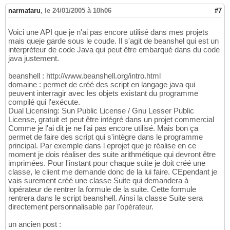
narmataru
,
le 24/01/2005 à 10h06
#7
Voici une API que je n'ai pas encore utilisé dans mes projets
mais queje garde sous le coude. Il s'agit de beanshel qui est un
interpréteur de code Java qui peut être embarqué dans du code
java justement.
beanshell : http://www.beanshell.org/intro.html
domaine : permet de créé des script en langage java qui
peuvent interragir avec les objets existant du programme
compilé qui l'exécute.
Dual Licensing: Sun Public License / Gnu Lesser Public
License, gratuit et peut être intégré dans un projet commercial
Comme je l'ai dit je ne l'ai pas encore utilisé. Mais bon ça
permet de faire des script qui s'intègre dans le programme
principal. Par exemple dans l eprojet que je réalise en ce
moment je dois réaliser des suite arithmétique qui devront être
imprimées. Pour l'instant pour chaque suite je doit créé une
classe, le client me demande donc de la lui faire. CEpendant je
vais surement créé une classe Suite qui demandera à
lopérateur de rentrer la formule de la suite. Cette formule
rentrera dans le script beanshell. Ainsi la classe Suite sera
directement personnalisable par l'opérateur.
un ancien post :