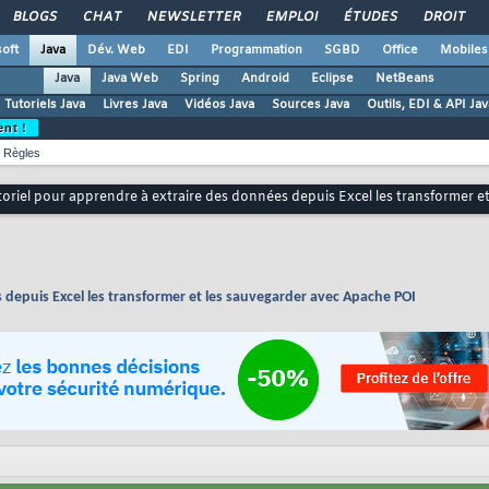
BLOGS
CHAT
NEWSLETTER
EMPLOI
ÉTUDES
DROIT
oft
Java
Dév. Web
EDI
Programmation
SGBD
Office
Mobiles
Java
Java Web
Spring
Android
Eclipse
NetBeans
Tutoriels Java
Livres Java
Vidéos Java
Sources Java
Outils, EDI & API Jav
ent !
Règles
toriel pour apprendre à extraire des données depuis Excel les transformer 
 depuis Excel les transformer et les sauvegarder avec Apache POI