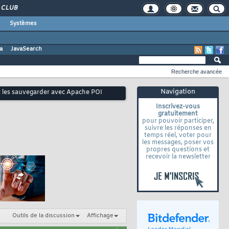
CLUB
Systèmes
a
JavaSearch
Recherche avancée
Navigation
et les sauvegarder avec Apache POI
Inscrivez-vous
gratuitement
pour pouvoir participer,
suivre les réponses en
temps réel, voter pour
les messages, poser vos
propres questions et
recevoir la newsletter
Outils de la discussion
Affichage