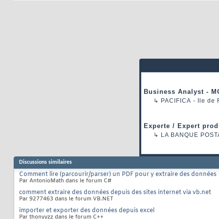
Business Analyst - M
↳
PACIFICA
- Ile de
Experte / Expert prod
↳
LA BANQUE POST
Discussions similaires
Comment lire (parcourir/parser) un PDF pour y extraire des données
Par AntonioMath dans le forum C#
comment extraire des données depuis des sites internet via vb.net
Par 9277463 dans le forum VB.NET
importer et exporter des données depuis excel
Par thonyyzz dans le forum C++