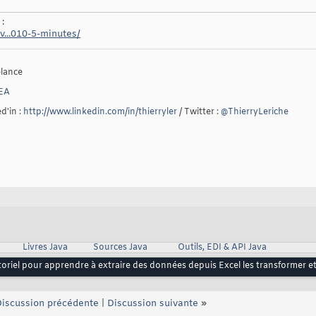
:
ev...010-5-minutes/
elance
EA
d'in :
http://www.linkedin.com/in/thierryler
/ Twitter :
@ThierryLeriche
Livres Java
Sources Java
Outils, EDI & API Java
toriel pour apprendre à extraire des données depuis Excel les transformer 
iscussion précédente
|
Discussion suivante
»