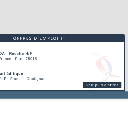
OA - Recette H/F
 France - Paris 75015
uit éditique
ALE
- France - Gradignan
Voir plus d'offres