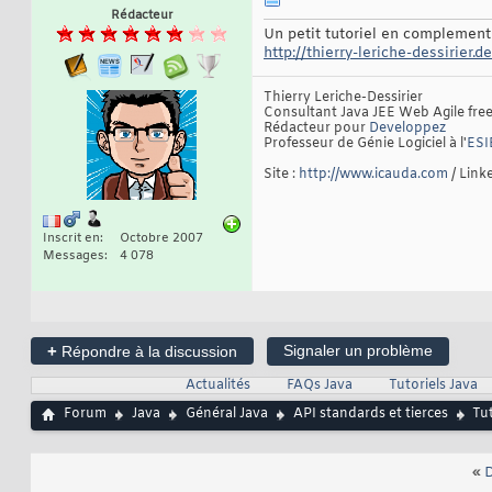
Rédacteur
Un petit tutoriel en complement 
http://thierry-leriche-dessirier.d
Thierry Leriche-Dessirier
Consultant Java JEE Web Agile fre
Rédacteur pour
Developpez
Professeur de Génie Logiciel à l'
ESI
Site :
http://www.icauda.com
/ Linke
Inscrit en
Octobre 2007
Messages
4 078
+
Signaler un problème
Répondre à la discussion
Actualités
FAQs Java
Tutoriels Java
Forum
Java
Général Java
API standards et tierces
Tu
«
D