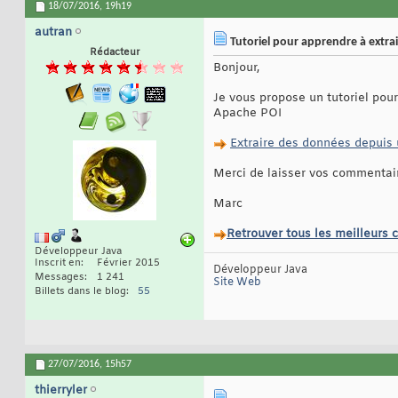
18/07/2016,
19h19
autran
Tutoriel pour apprendre à extra
Rédacteur
Bonjour,
Je vous propose un tutoriel pou
Apache POI
Extraire des données depuis 
Merci de laisser vos commentai
Marc
Retrouver tous les meilleurs 
Développeur Java
Inscrit en
Février 2015
Développeur Java
Messages
1 241
Site Web
Billets dans le blog
55
27/07/2016,
15h57
thierryler