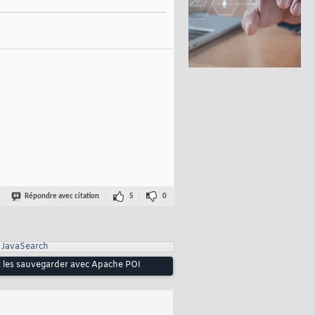
Répondre avec citation
5
0
JavaSearch
et les sauvegarder avec Apache POI