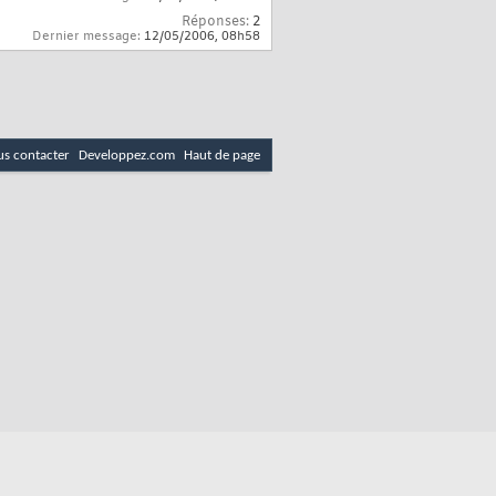
Réponses:
2
Dernier message:
12/05/2006,
08h58
s contacter
Developpez.com
Haut de page