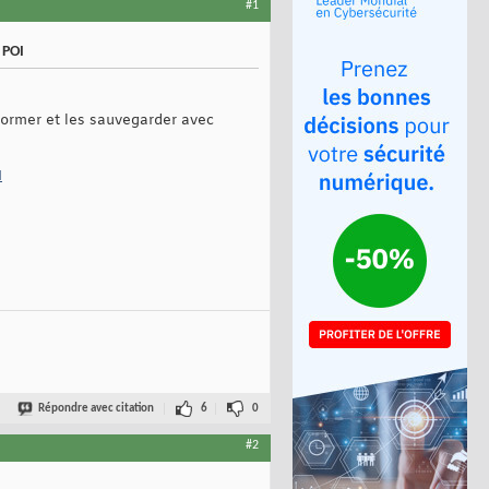
#1
 POI
sformer et les sauvegarder avec
I
Répondre avec citation
6
0
#2