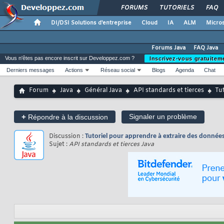
FORUMS
TUTORIELS
FAQ
DI/DSI Solutions d'entreprise
Cloud
IA
ALM
Micros
Forums Java
FAQ Java
Vous n'êtes pas encore inscrit sur Developpez.com ?
Inscrivez-vous gratuitem
Derniers messages
Actions
Réseau social
Blogs
Agenda
Chat
Forum
Java
Général Java
API standards et tierces
Tu
+
Signaler un problème
Répondre à la discussion
Discussion :
Tutoriel pour apprendre à extraire des données
Sujet :
API standards et tierces Java