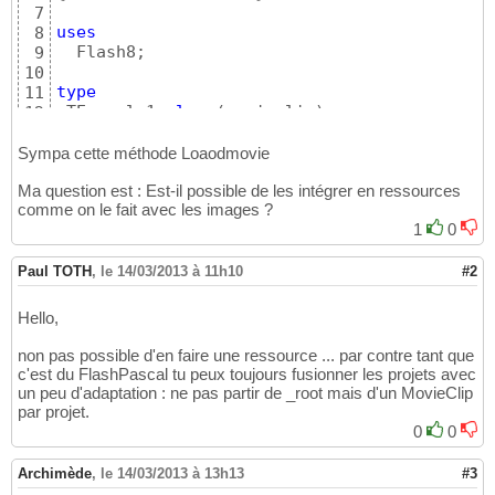
7
uses
8
  Flash8;

9
10
type
11
 TExemple1=
class
(
movieclip
)
12
constructor
 Create;

13
end
;

14
Sympa cette méthode Loaodmovie
15
Ma question est : Est-il possible de les intégrer en ressources
 TExemple2=
class
(
movieclip
)
16
comme on le fait avec les images ?
constructor
 Create;

17
1
0
end
;

18
19
var
20
Paul TOTH
,
le 14/03/2013 à 11h10
#2
 exemple1: TExemple1;

21
 exemple2: TExemple2;

22
Hello,
23
Constructor
24
non pas possible d'en faire une ressource ... par contre tant que
begin
25
c'est du FlashPascal tu peux toujours fusionner les projets avec
Inherited
 Create
(
_Root,
'exemple1'
,_Root.get
26
un peu d'adaptation : ne pas partir de _root mais d'un MovieClip
 loadmovie
(
'C:\Users\utilisateur\Desktop\fla
27
par projet.
 _lockroot :=
true
;
//pour que la référence à 
28
0
0
 _x:=
10
; 
//on le place où on veut sur _Root
29
 _y:=
10
;

30
Archimède
,
le 14/03/2013 à 13h13
#3
 _xscale:=
150
; 
//On le redimensionne...
31