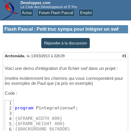
Developpez.com
Le Club des Développeurs et IT Pro
Actus
Forum Flash Pascal
Emploi
Flash Pascal
:
Petit truc sympa pour intégrer un swf
Répondre à la discussion
Archimède
,
le 13/03/2013 à 22h39
#1
Voici une demo d'intégration d'un fichier swf dans un projet :
(mettre évidemment les chemins qui vous correspondent pour
les exemples de Paul que j'ai pris en exemple)
Code :
1
program
 Pintegrationswf;

2
3
{$FRAME_WIDTH 800}
4
{$FRAME_HEIGHT 400}
5
{$BACKGROUND $67ADDB}
6