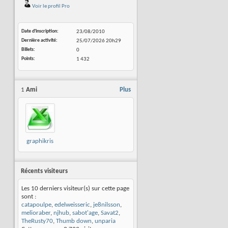
Voir le profil Pro
Date d'inscription
23/08/2010
Dernière activité
25/07/2026
20h29
Billets
0
Points
1 432
1
Ami
Plus
graphikris
Récents visiteurs
Les 10 derniers visiteur(s) sur cette page
sont :
catapoulpe
,
edelweisseric
,
je8nilsson
,
melioraber
,
njhub
,
sabot'age
,
Savat2
,
TheRusty70
,
Thumb down
,
unparia