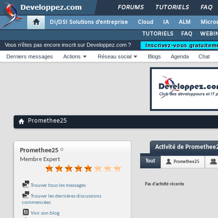
FORUMS
TUTORIELS
FAQ
DI/DSI Solutions d'entreprise
Cloud
IA
ALM
Micros
TUTORIELS
FAQ
WEBIN
Vous n'êtes pas encore inscrit sur Developpez.com ?
Inscrivez-vous gratuitem
Derniers messages
Actions
Réseau social
Blogs
Agenda
Chat
Promethee25
Activité de Promethee
Promethee25
Membre Expert
Tout
Promethee25
Pas d'activité récente
Trouver tous les messages
Trouver les dernières discussions
commencées
Voir son blog