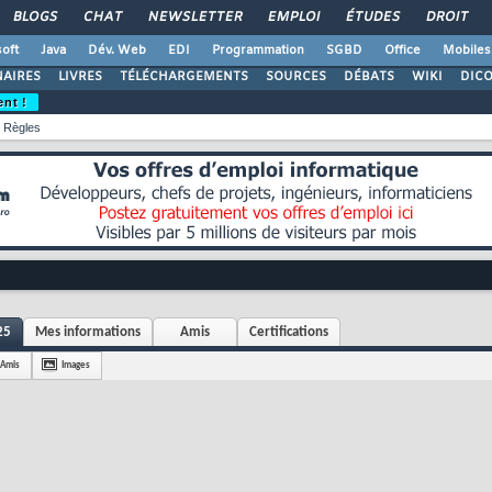
BLOGS
CHAT
NEWSLETTER
EMPLOI
ÉTUDES
DROIT
oft
Java
Dév. Web
EDI
Programmation
SGBD
Office
Mobiles
AIRES
LIVRES
TÉLÉCHARGEMENTS
SOURCES
DÉBATS
WIKI
DIC
ent !
Règles
25
Mes informations
Amis
Certifications
Amis
Images