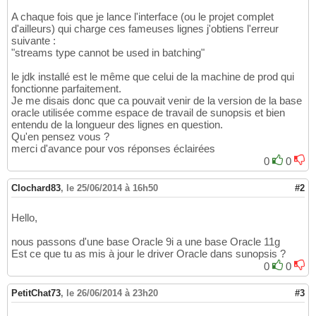
A chaque fois que je lance l'interface (ou le projet complet
d'ailleurs) qui charge ces fameuses lignes j'obtiens l'erreur
suivante :
"streams type cannot be used in batching"
le jdk installé est le même que celui de la machine de prod qui
fonctionne parfaitement.
Je me disais donc que ca pouvait venir de la version de la base
oracle utilisée comme espace de travail de sunopsis et bien
entendu de la longueur des lignes en question.
Qu'en pensez vous ?
merci d'avance pour vos réponses éclairées
0
0
Clochard83
,
le 25/06/2014 à 16h50
#2
Hello,
nous passons d'une base Oracle 9i a une base Oracle 11g
Est ce que tu as mis à jour le driver Oracle dans sunopsis ?
0
0
PetitChat73
,
le 26/06/2014 à 23h20
#3