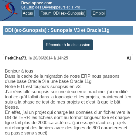
Developpez.com
Le Club des Développeurs et IT Pro
Actus
Forum ODI (ex-Sunopsis)
Emploi
ODI (ex-Sunopsis)
:
Sunopsis V3 et Oracle11g
Répondre à la discussion
PetitChat73
,
le 20/06/2014 à 14h25
#1
Bonjour à tous.
Dans le cadre de la migration de notre ERP nous passons
d'une base Oracle 9i a une base Oracle 11g.
Notre ETL est toujours sunopsis en v3.
J'ai réinstallé sunopsis sur une deuxieme machine, j'ai modifié
tout ce qu'il fallait dans la topologie et les projets, maintenant j'en
suis a la phase de test de mes projets et c'est là que le bât
blesse.
En effet, j'ai un projet qui charge les données d'un fichier vers la
DB de l'ERP. les fichiers sont au format longueur fixe et chaque
ligne fait plus de 2000 caractères. (j'ai essayé d'autres projets
qui chargent des fichiers avec des lignes de 800 caracteres et
ca passe sans souci).