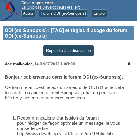
Developpez.com
Le Club des Développeurs et IT Pro
Actus
Forum ODI (ex-Sunopsis)
Emploi
ODI (ex-Sunopsis)
:
[TAG] et règles d'usage du forum
ODI (ex-Sunopsis)
Répondre à la discussion
doc malkovich
,
le 02/07/2012 à 00h00
#1
Bonjour et bienvenue dans le forum ODI (ex-Sunopsis),
Ce forum étant destiné aux utilisateurs de ODI (Oracle Data
Integrator ou anciennement Sunopsis), chacun peut sans
hésiter y poser ses premières questions.
Recommandations d'utilisation du forum :
pour rédiger de façon optimale un message, je vous
conseille de lire
http://www.developpez.net/forums/d571866/club-