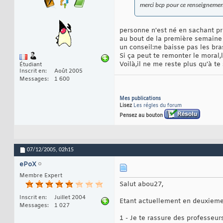
merci bcp pour ce renseignement
personne n'est né en sachant pro
au bout de la première semaine de
un conseil:ne baisse pas les bra
Si ça peut te remonter le mora
Voilà,il ne me reste plus qu'à t
Étudiant
Inscrit en
Août 2005
Messages
1 600
Mes publications
Lisez
Les régles du forum
Pensez au bouton
07/12/2005,
02h15
ePoX
Membre Expert
Salut abou27,
Inscrit en
Juillet 2004
Etant actuellement en deuxieme 
Messages
1 027
1 - Je te rassure des professeurs