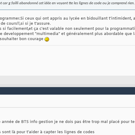
 car g failli abandonné cet idée en voyant tte les lignes de code ou je comprené rien.
grammer.Si ceux qui ont appris au lycée en bidouillant t'intimident, 
 cours!!,si si je t'assure.
s si facilement,et ça c'est valable non seulement pour la programmati
l,le developpement "multimedia" et généralement plus abordable que 
e souhaiter bon courage
année de BTS info gestion je ne dois pas être trop mal placé pour te 
 sont là pour t'aider à capter les lignes de codes