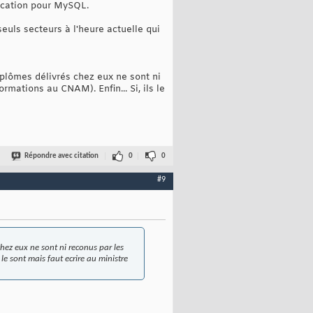
fication pour MySQL.
euls secteurs à l'heure actuelle qui
diplômes délivrés chez eux ne sont ni
rmations au CNAM). Enfin... Si, ils le
Répondre avec citation
0
0
#9
 chez eux ne sont ni reconus par les
le sont mais faut ecrire au ministre