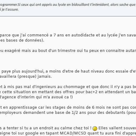
ogrammer.Si ceux qui ont appris au lycée en bidouillant t'intimident, alors sache que
 je t'assure.
s parce que j'ai commencé a 7 ans en autodidacte et au lycée j'en sav
les bases de données).
u exagéré mais au bout d'un trimestre oui tu peux en connaitre autant
paye plus aujourd'hui, a moins d'etre de haut niveau donc essaie d
availlera (presque) jamais.
ernet à mis pas mal d'ingenieurs au chommage et que donc il n'y a pas
e cette situation en mettant des offres pour bac+2 en attendant un ba
 d'agence d'interim qui m'a avoué ca !)
rat en apprentissage car les stages de moins de 6 mois ne sont pas 
 employeurs demandent une base de 1/2 ans pour des debutants (pour
s a tenter si tu a un endroit au calme chez toi !
Elles vallent souve
eigne toi sur google en tapant MCAD/MCSD quant tu aura fini d'appre