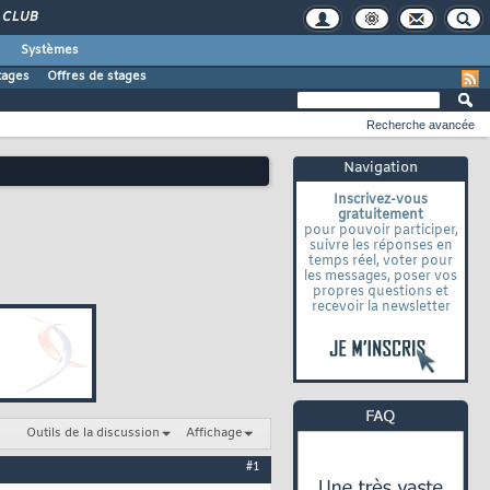
CLUB
Systèmes
tages
Offres de stages
Recherche avancée
Navigation
Inscrivez-vous
gratuitement
pour pouvoir participer,
suivre les réponses en
temps réel, voter pour
les messages, poser vos
propres questions et
recevoir la newsletter
Outils de la discussion
Affichage
#1