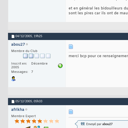
et en général les bidouilleurs d
sont les pires car ils ont de mau
04/12/2005,
19h25
abou27
Membre du Club
merci bcp pour ce renseignement
Inscrit en
Décembre
2005
Messages
7
05/12/2005,
05h33
afrikha
Membre Expert
Envoyé par
abou27