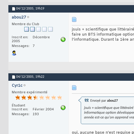
04/12/2005,
19h19
abou27
Membre du Club
jsuis + scientifique que littéra
faire un BTS informatique option
Inscrit en
Décembre
l'informatique. Durant la 1ère 
2005
Messages
7
04/12/2005,
19h22
Cyr1c
Membre expérimenté
Envoyé par
abou27
Étudiant
jsuis + scientifique que littéra
Inscrit en
Février 2004
informatique option développeur 
Messages
193
année est-ce qu'on apprend vr
oui, aucune base n'est requise po