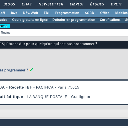
BLOGS
CHAT
NEWSLETTER
EMPLOI
ÉTUDES
DROIT
oft
Java
Dév. Web
EDI
Programmation
SGBD
Office
Mobiles
udes
Cours gratuits en ligne
Débuter en programmation
Certifications
S
ent !
Règles
S] Etudes dur pour quelqu'un qui sait pas programmer ?
pas programmer ?