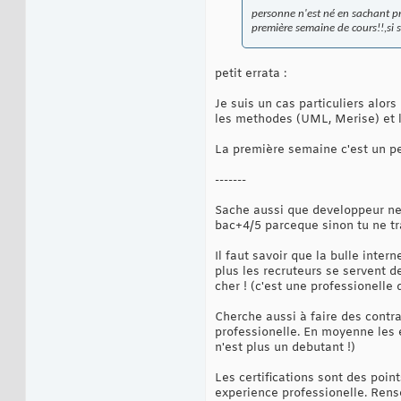
personne n'est né en sachant pr
première semaine de cours!!,si si
petit errata :
Je suis un cas particuliers alor
les methodes (UML, Merise) et 
La première semaine c'est un pe
-------
Sache aussi que developpeur ne 
bac+4/5 parceque sinon tu ne tr
Il faut savoir que la bulle int
plus les recruteurs se servent d
cher ! (c'est une professionelle
Cherche aussi à faire des cont
professionelle. En moyenne les
n'est plus un debutant !)
Les certifications sont des point
experience professionelle. Rens