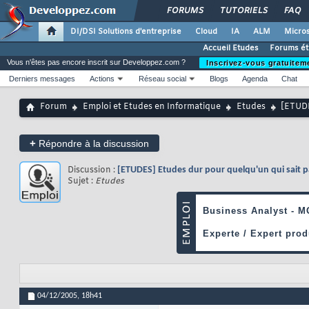
FORUMS
TUTORIELS
FAQ
DI/DSI Solutions d'entreprise
Cloud
IA
ALM
Micros
Accueil Etudes
Forums ét
Vous n'êtes pas encore inscrit sur Developpez.com ?
Inscrivez-vous gratuitem
Derniers messages
Actions
Réseau social
Blogs
Agenda
Chat
Forum
Emploi et Etudes en Informatique
Etudes
[ETUDE
+
Répondre à la discussion
Discussion :
[ETUDES] Etudes dur pour quelqu'un qui sait 
Sujet :
Etudes
04/12/2005,
18h41