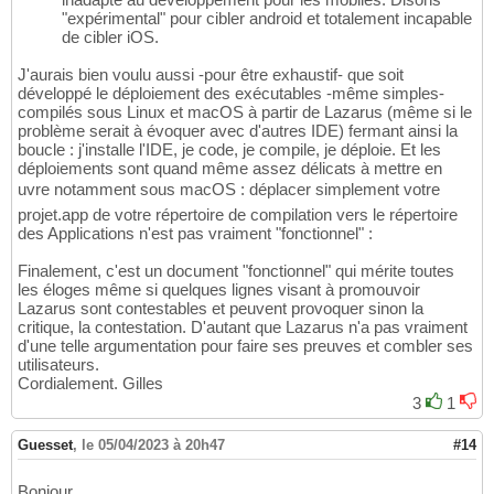
"expérimental" pour cibler android et totalement incapable
de cibler iOS.
J'aurais bien voulu aussi -pour être exhaustif- que soit
développé le déploiement des exécutables -même simples-
compilés sous Linux et macOS à partir de Lazarus (même si le
problème serait à évoquer avec d'autres IDE) fermant ainsi la
boucle : j'installe l'IDE, je code, je compile, je déploie. Et les
déploiements sont quand même assez délicats à mettre en
uvre notamment sous macOS : déplacer simplement votre
projet.app de votre répertoire de compilation vers le répertoire
des Applications n'est pas vraiment "fonctionnel" :
Finalement, c'est un document "fonctionnel" qui mérite toutes
les éloges même si quelques lignes visant à promouvoir
Lazarus sont contestables et peuvent provoquer sinon la
critique, la contestation. D'autant que Lazarus n'a pas vraiment
d'une telle argumentation pour faire ses preuves et combler ses
utilisateurs.
Cordialement. Gilles
3
1
Guesset
,
le 05/04/2023 à 20h47
#14
Bonjour,