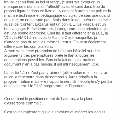
travail est au final un bel ouvrage, je pourrais évoquer un
manque de distanciation "affectif" avec le sujet dans trop de
propos figurant dans ce livre qui viennent à mon sens polluer la
maitrise technique et pédagogique du sujet. Je sais que quand
on aime, on ne compte pas. Mais dans le cas présent, on évite
aussi de "conter". Lazarus est un bon IDE. Le Pascal est un
bon langage. Et évidemment, la programmation orientée objet
est une bonne approche. Ensuite, il faut différencier la LCL, la
VCL, la FMX bâties avec le Pascal Objet auxquelles je
n'attache pas du tout les mêmes vertus. On peut également
différencier les compilateurs.
A mon sens cette promotion de Lazarus bâtie ici sur des
arguments très péremptoires prête le flan à toutes les
contestations possibles. Bon cela fait du buzz mais ce
document n'en a pas besoin. Il est intrinsèquement utile.
La partie 1.1 ne l'est pas vraiment (utile) selon moi. Il est vrai
qu'on la rencontre dans de nombreux livres relatifs à la
programmation mais elle n'apporte rien. Un néophyte s'y perdra
et se lassera. Un "déjà programmeur" l'ignorera.
Concernant le positionnement de Lazarus, à la place
d'assertions comme :
Cest tout simplement quil a su évoluer et intégrer les acquis