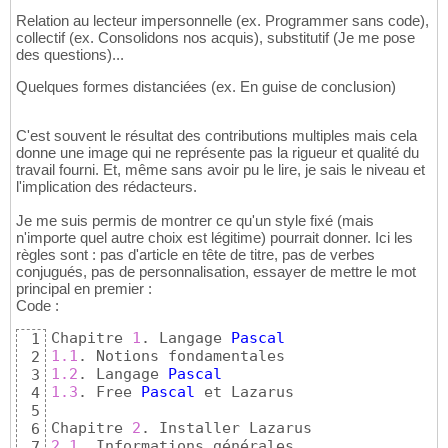
Relation au lecteur impersonnelle (ex. Programmer sans code),
collectif (ex. Consolidons nos acquis), substitutif (Je me pose
des questions)...
Quelques formes distanciées (ex. En guise de conclusion)
C'est souvent le résultat des contributions multiples mais cela
donne une image qui ne représente pas la rigueur et qualité du
travail fourni. Et, même sans avoir pu le lire, je sais le niveau et
l'implication des rédacteurs.
Je me suis permis de montrer ce qu'un style fixé (mais
n'importe quel autre choix est légitime) pourrait donner. Ici les
règles sont : pas d'article en tête de titre, pas de verbes
conjugués, pas de personnalisation, essayer de mettre le mot
principal en premier :
Code :
Chapitre 
1
. Langage 
Pascal
1
1.1
2
1.2
. Langage 
Pascal
3
1.3
. Free 
Pascal
 et Lazarus

4
5
Chapitre 
2
6
2.1
7