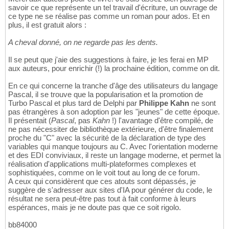
savoir ce que représente un tel travail d'écriture, un ouvrage de
ce type ne se réalise pas comme un roman pour ados. Et en
plus, il est gratuit alors :
A cheval donné, on ne regarde pas les dents.
Il se peut que j'aie des suggestions à faire, je les ferai en MP
aux auteurs, pour enrichir (!) la prochaine édition, comme on dit.
En ce qui concerne la tranche d'âge des utilisateurs du langage
Pascal, il se trouve que la popularisation et la promotion de
Turbo Pascal et plus tard de Delphi par
Philippe Kahn
ne sont
pas étrangères à son adoption par les "jeunes" de cette époque.
Il présentait (
Pascal
, pas
Kahn
!) l'avantage d'être compilé, de
ne pas nécessiter de bibliothèque extérieure, d'être finalement
proche du "C" avec la sécurité de la déclaration de type des
variables qui manque toujours au C. Avec l'orientation moderne
et des EDI conviviaux, il reste un langage moderne, et permet la
réalisation d'applications multi-plateformes complexes et
sophistiquées, comme on le voit tout au long de ce forum.
A ceux qui considèrent que ces atouts sont dépassés, je
suggère de s'adresser aux sites d'IA pour générer du code, le
résultat ne sera peut-être pas tout à fait conforme à leurs
espérances, mais je ne doute pas que ce soit rigolo.
bb84000