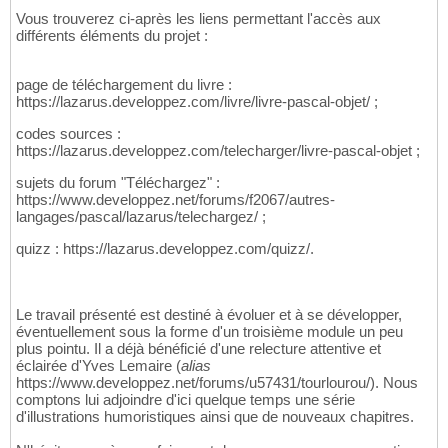
Vous trouverez ci-après les liens permettant l'accès aux
différents éléments du projet :
page de téléchargement du livre :
https://lazarus.developpez.com/livre/livre-pascal-objet/ ;
codes sources :
https://lazarus.developpez.com/telecharger/livre-pascal-objet ;
sujets du forum "Téléchargez" :
https://www.developpez.net/forums/f2067/autres-
langages/pascal/lazarus/telechargez/ ;
quizz : https://lazarus.developpez.com/quizz/.
Le travail présenté est destiné à évoluer et à se développer,
éventuellement sous la forme d'un troisième module un peu
plus pointu. Il a déjà bénéficié d'une relecture attentive et
éclairée d'Yves Lemaire (
alias
https://www.developpez.net/forums/u57431/tourlourou/). Nous
comptons lui adjoindre d'ici quelque temps une série
d'illustrations humoristiques ainsi que de nouveaux chapitres.