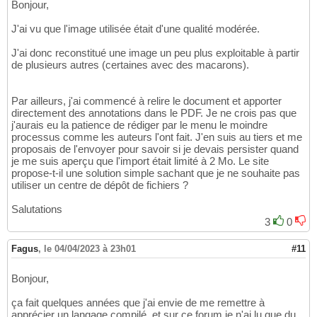
Bonjour,
J'ai vu que l'image utilisée était d'une qualité modérée.
J'ai donc reconstitué une image un peu plus exploitable à partir
de plusieurs autres (certaines avec des macarons).
Par ailleurs, j'ai commencé à relire le document et apporter
directement des annotations dans le PDF. Je ne crois pas que
j'aurais eu la patience de rédiger par le menu le moindre
processus comme les auteurs l'ont fait. J'en suis au tiers et me
proposais de l'envoyer pour savoir si je devais persister quand
je me suis aperçu que l'import était limité à 2 Mo. Le site
propose-t-il une solution simple sachant que je ne souhaite pas
utiliser un centre de dépôt de fichiers ?
Salutations
3
0
Fagus
,
le 04/04/2023 à 23h01
#11
Bonjour,
ça fait quelques années que j'ai envie de me remettre à
apprécier un langage compilé, et sur ce forum je n'ai lu que du