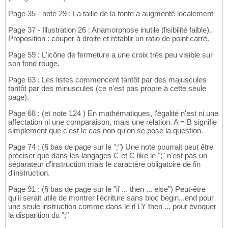
Page 35 - note 29 : La taille de la fonte a augmenté localement
Page 37 - Illustration 26 : Anamorphose inutile (lisibilité faible).
Proposition : couper à droite et rétablir un ratio de point carré.
Page 59 : L'icône de fermeture a une croix très peu visible sur
son fond rouge.
Page 63 : Les listes commencent tantôt par des majuscules
tantôt par des minuscules (ce n'est pas propre à cette seule
page).
Page 68 : (et note 124 ) En mathématiques, l'égalité n'est ni une
affectation ni une comparaison, mais une relation. A = B signifie
simplement que c'est le cas non qu'on se pose la question.
Page 74 : (§ bas de page sur le ";") Une note pourrait peut être
préciser que dans les langages C et C like le ";" n'est pas un
séparateur d'instruction mais le caractère obligatoire de fin
d'instruction.
Page 91 : (§ bas de page sur le "if ... then ... else") Peut-être
qu'il serait utile de montrer l'écriture sans bloc begin...end pour
une seule instruction comme dans le if LY then ... pour évoquer
la disparition du ";"