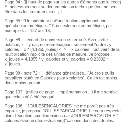
Page 94 : (§ haut de page sur les autres éléments que le code)
Et accessoirement sa documentation technique (tout ne peut
être dans les commentaires ;-)
Page 95 : "Un opérateur est*une routine appliquant une
opération arithmétique..." Pas seulement arithmétique, par
exemple k := 127 xor 13;
Page 98 : L'encart de conversion est erroné. Avec cette
notation, x = y car, en réaménageant seulement l'ordre : y
calories = x * (4.1855 joules) <=> = x calories. Tout vient de la
multiplication implicite des unités de mesure. Je propose :
x_joules = 4.1855 * y_calories et y_calories = 0.23892 *
x_joules.
Page 98 - note 72 : "...défiance généralisée..."Je crois qu'ils
travaillent plutôt en
C
alories (aka kcalories). Ca en fait moins,
donc moins grossir...
Page 103 : (milieu de page ...implémentation ...) il me semble
que cela a déjà été évoqué.
Page 106 : "JOULESENCALORIES" ne me paraît pas très
explicite, je propose JOULESPARCALORIE. Le nom respecte
alors l'équation aux dimensions car JOULESPARCALORIE *
calories évoque (Joules/calorie))*calories donc des Joules.