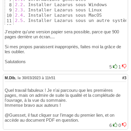
2.2
8
2.3
9
2.4
10
2.5
. Installer Lazarus sous un autre système

11
12
Chapitre 
3
13
J'espère qu'une version papier sera possible, parce que 900
3.1
. 
Interface
14
pages derrière un écran....
3.2
15
Si mes propos paraissent inappropriés, faites moi la grâce de
3.3
16
les oublier.
3.4
. Consolider les acquis

17
18
Salutations
Chapitre 
4
. Programmer avec Free 
Pascal
19
5
1
4.1
20
4.2
21
M.Dlb
4.3
,
le 30/03/2023 à 11h51
. Consolider les acquis

#3
22
23
Chapitre 
5
24
Quel travail fabuleux ! Je n'ai parcouru que les premières
5.1
25
pages, mais on admire de suite la qualité et la complétude de
5.2
26
l'ouvrage, à la vue du sommaire.
5.3
. Règles de base de programmation 
Pascal
27
Immense bravo aux auteurs !
5.4
. Consolider les acquis

28
@Guesset, il faut cliquer sur l'image du premier lien, et on
29
accède au document PDF en question.
Chapitre 
6
30
6
0
6.1
31