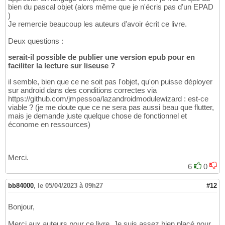
bien du pascal objet (alors même que je n'écris pas d'un EPAD
)
Je remercie beaucoup les auteurs d'avoir écrit ce livre.
Deux questions :
serait-il possible de publier une version epub pour en
faciliter la lecture sur liseuse ?
il semble, bien que ce ne soit pas l'objet, qu'on puisse déployer
sur android dans des conditions correctes via
https://github.com/jmpessoa/lazandroidmodulewizard : est-ce
viable ? (je me doute que ce ne sera pas aussi beau que flutter,
mais je demande juste quelque chose de fonctionnel et
économe en ressources)
Merci.
6
0
bb84000
,
le 05/04/2023 à 09h27
#12
Bonjour,
Merci aux auteurs pour ce livre. Je suis assez bien placé pour