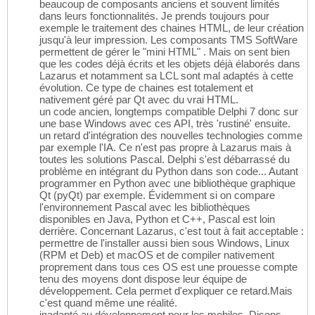
beaucoup de composants anciens et souvent limités
dans leurs fonctionnalités. Je prends toujours pour
exemple le traitement des chaines HTML, de leur création
jusqu'à leur impression. Les composants TMS SoftWare
permettent de gérer le "mini HTML" . Mais on sent bien
que les codes déjà écrits et les objets déjà élaborés dans
Lazarus et notamment sa LCL sont mal adaptés à cette
évolution. Ce type de chaines est totalement et
nativement géré par Qt avec du vrai HTML.
un code ancien, longtemps compatible Delphi 7 donc sur
une base Windows avec ces API, très 'rustiné' ensuite.
un retard d'intégration des nouvelles technologies comme
par exemple l'IA. Ce n'est pas propre à Lazarus mais à
toutes les solutions Pascal. Delphi s'est débarrassé du
problème en intégrant du Python dans son code... Autant
programmer en Python avec une bibliothèque graphique
Qt (pyQt) par exemple. Évidemment si on compare
l'environnement Pascal avec les bibliothèques
disponibles en Java, Python et C++, Pascal est loin
derrière. Concernant Lazarus, c'est tout à fait acceptable :
permettre de l'installer aussi bien sous Windows, Linux
(RPM et Deb) et macOS et de compiler nativement
proprement dans tous ces OS est une prouesse compte
tenu des moyens dont dispose leur équipe de
développement. Cela permet d'expliquer ce retard.Mais
c'est quand même une réalité.
inadapté au développement pour les mobiles. Disons