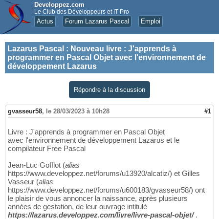
Developpez.com
Le Club des Développeurs et IT Pro
Actus
Forum Lazarus Pascal
Emploi
Lazarus Pascal
:
Nouveau livre : J'apprends à
programmer en Pascal Objet avec l'environnement de
développement Lazarus
Répondre à la discussion
gvasseur58
,
le 28/03/2023 à 10h28
#1
Livre : J'apprends à programmer en Pascal Objet
avec l'environnement de développement Lazarus et le
compilateur Free Pascal
Jean-Luc Gofflot (
alias
https://www.developpez.net/forums/u13920/alcatiz/) et Gilles
Vasseur (
alias
https://www.developpez.net/forums/u600183/gvasseur58/) ont
le plaisir de vous annoncer la naissance, après plusieurs
années de gestation, de leur ouvrage intitulé
https://lazarus.developpez.com/livre/livre-pascal-objet/
.