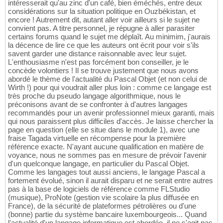
intéresserait qu'au zinc d'un café, bien éméchés, entre deux
considérations sur la situation politique en Ouzbékistan, et
encore ! Autrement dit, autant aller voir ailleurs si le sujet ne
convient pas. A titre personnel, je répugne à aller parasiter
certains forums quand le sujet me déplaît. Au minimim, j'aurais
la décence de lire ce que les auteurs ont écrit pour voir s'ils
savent garder une distance raisonnable avec leur sujet.
L'enthousiasme n'est pas forcément bon conseiller, je le
concède volontiers ! Il se trouve justement que nous avons
abordé le thème de l'actualité du Pascal Objet (et non celui de
Wirth !) pour qui voudrait aller plus loin : comme ce langage est
très proche du pseudo langage algorithmique, nous le
préconisons avant de se confronter à d'autres langages
recommandés pour un avenir professionnel mieux garanti, mais
qui nous paraissent plus difficiles d'accès. Je laisse chercher la
page en question (elle se situe dans le module 1), avec une
fraise Tagada virtuelle en récompense pour la première
référence exacte. N'ayant aucune qualification en matière de
voyance, nous ne sommes pas en mesure de prévoir l'avenir
d'un quelconque langage, en particulier du Pascal Objet.
Comme les langages tout aussi anciens, le langage Pascal a
fortement évolué, sinon il aurait disparu et ne serait entre autres
pas à la base de logiciels de référence comme FLStudio
(musique), ProNote (gestion vie scolaire la plus diffusée en
France), de la sécurité de plateformes pétrolières ou d'une
(bonne) partie du système bancaire luxembourgeois... Quand
l'actualité d'un langage informatique est abordée, il ne s'agit pas