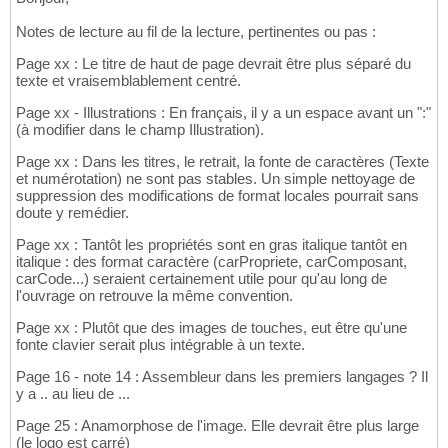
Notes de lecture au fil de la lecture, pertinentes ou pas :
Page xx : Le titre de haut de page devrait être plus séparé du
texte et vraisemblablement centré.
Page xx - Illustrations : En français, il y a un espace avant un ":"
(à modifier dans le champ Illustration).
Page xx : Dans les titres, le retrait, la fonte de caractères (Texte
et numérotation) ne sont pas stables. Un simple nettoyage de
suppression des modifications de format locales pourrait sans
doute y remédier.
Page xx : Tantôt les propriétés sont en gras italique tantôt en
italique : des format caractère (carPropriete, carComposant,
carCode...) seraient certainement utile pour qu'au long de
l'ouvrage on retrouve la même convention.
Page xx : Plutôt que des images de touches, eut être qu'une
fonte clavier serait plus intégrable à un texte.
Page 16 - note 14 : Assembleur dans les premiers langages ? Il
y a .. au lieu de ...
Page 25 : Anamorphose de l'image. Elle devrait être plus large
(le logo est carré)