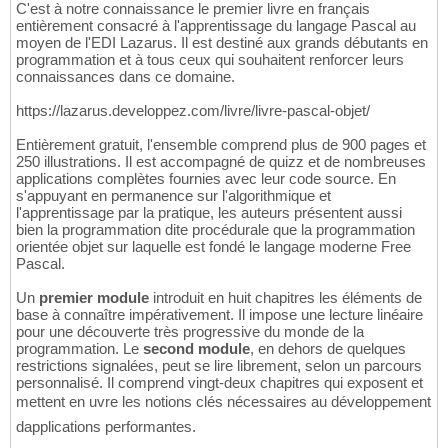
C'est à notre connaissance le premier livre en français
entièrement consacré à l'apprentissage du langage Pascal au
moyen de l'EDI Lazarus. Il est destiné aux grands débutants en
programmation et à tous ceux qui souhaitent renforcer leurs
connaissances dans ce domaine.
https://lazarus.developpez.com/livre/livre-pascal-objet/
Entièrement gratuit, l'ensemble comprend plus de 900 pages et
250 illustrations. Il est accompagné de quizz et de nombreuses
applications complètes fournies avec leur code source. En
s'appuyant en permanence sur l'algorithmique et
l'apprentissage par la pratique, les auteurs présentent aussi
bien la programmation dite procédurale que la programmation
orientée objet sur laquelle est fondé le langage moderne Free
Pascal.
Un
premier module
introduit en huit chapitres les éléments de
base à connaître impérativement. Il impose une lecture linéaire
pour une découverte très progressive du monde de la
programmation. Le
second module
, en dehors de quelques
restrictions signalées, peut se lire librement, selon un parcours
personnalisé. Il comprend vingt-deux chapitres qui exposent et
mettent en uvre les notions clés nécessaires au développement
dapplications performantes.