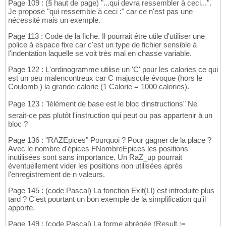
Page 109 : (§ haut de page) "...qui devra ressembler à ceci...".
Je propose "qui ressemble à ceci :" car ce n'est pas une
nécessité mais un exemple.
Page 113 : Code de la fiche. Il pourrait être utile d'utiliser une
police à espace fixe car c'est un type de fichier sensible à
l'indentation laquelle se voit très mal en chasse variable.
Page 122 : L'ordinogramme utilise un 'C' pour les calories ce qui
est un peu malencontreux car C majuscule évoque (hors le
Coulomb ) la grande calorie (1 Calorie = 1000 calories).
Page 123 : "lélément de base est le bloc dinstructions" Ne
serait-ce pas plutôt l'instruction qui peut ou pas appartenir à un
bloc ?
Page 136 : "RAZEpices" Pourquoi ? Pour gagner de la place ?
Avec le nombre d'épices FNombreEpices les positions
inutilisées sont sans importance. Un RaZ_up pourrait
éventuellement vider les positions non utilisées après
l'enregistrement de n valeurs.
Page 145 : (code Pascal) La fonction Exit(LI) est introduite plus
tard ? C'est pourtant un bon exemple de la simplification qu'il
apporte.
Page 149 : (code Pascal) La forme abrégée (Result ;=